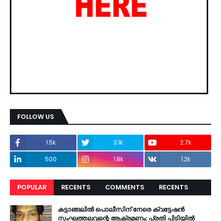
FOLLOW US
1.5k
3.1k
2.7k
500
1.8k
1.2k
POPULAR
RECENTS
COMMENTS
RECENTS
കട്ടാങ്ങലിൽ പൊലീസിന് നേരെ ക്വട്ടേഷൻ
സംഘത്തലവന്റെ ആക്രമണം: പ്രതി പിടിയിൽ