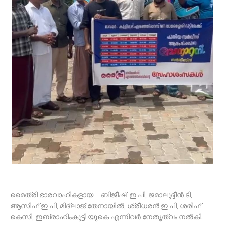
മൈത്രി ഭാരവാഹികളായ ബിജീഷ്. ഇ പി, ജമാലുദ്ദീൻ ടി,
ആസിഫ് ഇ പി, മിദ്‌ലാജ് തേനായിൽ, ശ്രീധരൻ ഇ പി, ശരീഫ്
കെസി, ഇബ്രാഹിംകുട്ടി യുകെ എന്നിവർ നേതൃത്വം നൽകി.