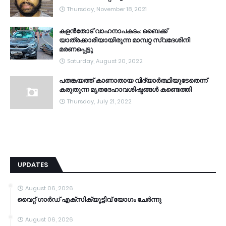
Thursday, November 18, 2021
കളൻതോട് വാഹനാപകടം: ബൈക്ക്
യാത്രക്കാരിയായിരുന്ന മാമ്പറ്റ സ്വദേശിനി
മരണപ്പെട്ടു
Saturday, August 20, 2022
പതങ്കയത്ത് കാണാതായ വിദ്യാർത്ഥിയുടേതെന്ന്
കരുതുന്ന മൃതദേഹാവശിഷ്ടങ്ങൾ കണ്ടെത്തി
Thursday, July 21, 2022
UPDATES
August 06, 2026
വൈറ്റ് ഗാർഡ് എക്സിക്യൂട്ടിവ് യോഗം ചേർന്നു
August 06, 2026