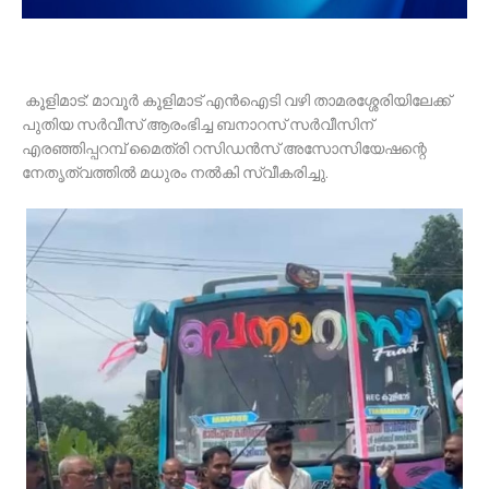
കൂളിമാട്: മാവൂർ കൂളിമാട് എൻഐടി വഴി താമരശ്ശേരിയിലേക്ക്
പുതിയ സർവീസ് ആരംഭിച്ച ബനാറസ് സർവീസിന്
എരഞ്ഞിപ്പറമ്പ് മൈത്രി റസിഡൻസ് അസോസിയേഷന്റെ
നേതൃത്വത്തിൽ മധുരം നൽകി സ്വീകരിച്ചു.