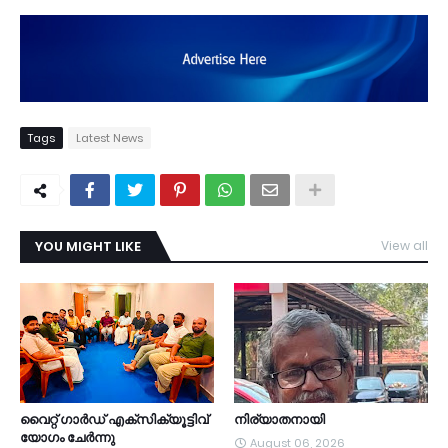
Tags
Latest News
YOU MIGHT LIKE
View all
TDY
വൈറ്റ് ഗാർഡ് എക്സിക്യൂട്ടിവ്
നിര്യാതനായി
യോഗം ചേർന്നു
August 06, 2026