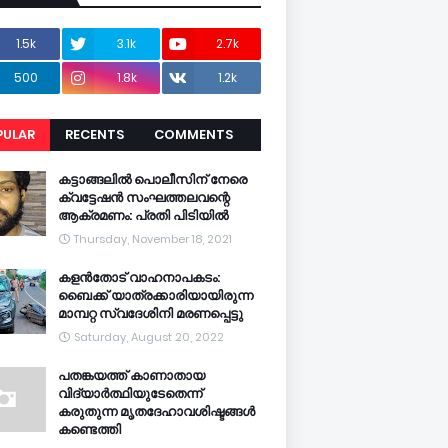
1.5k
3.1k
2.7k
500
1.8k
1.2k
PULAR
RECENTS
COMMENTS
CENTS
കട്ടാങ്ങലിൽ പൊലീസിന് നേരെ
ക്വട്ടേഷൻ സംഘത്തലവന്റെ
ആക്രമണം: പ്രതി പിടിയിൽ
Thursday, November 18, 2021
കളൻതോട് വാഹനാപകടം:
ബൈക്ക് യാത്രക്കാരിയായിരുന്ന
മാമ്പറ്റ സ്വദേശിനി മരണപ്പെട്ടു
Saturday, August 20, 2022
പതങ്കയത്ത് കാണാതായ
വിദ്യാർത്ഥിയുടേതെന്ന്
കരുതുന്ന മൃതദേഹാവശിഷ്ടങ്ങൾ
കണ്ടെത്തി