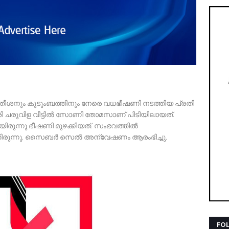
 സതീശനും കുടുംബത്തിനും നേരെ വധഭീഷണി നടത്തിയ പ്രതി
ദേശി ചരുവിള വീട്ടിൽ സോണി തോമസാണ് പിടിയിലായത്.
ായിരുന്നു ഭീഷണി മുഴക്കിയത്. സംഭവത്തിൽ
ിരുന്നു. സൈബർ സെൽ അന്വേഷണം ആരംഭിച്ചു.
FO