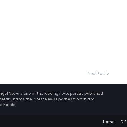
Next Post
ngal News is one of the leading news portals published
Kerala, brings the latest News updates from in and
d Kerala
Home
DI