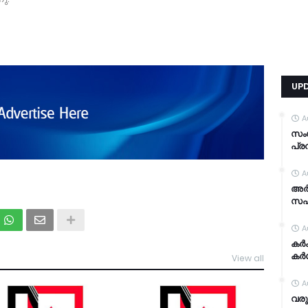
UP
A
സം
പ്ര
A
അര്
സഹാ
A
കര്
കര്
View all
TDY
A
വരു