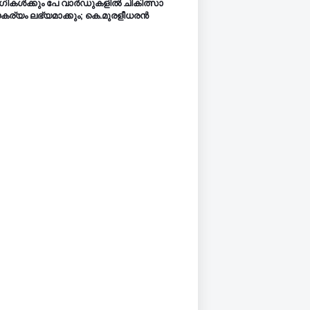
ികൾക്കും പേ വാർഡുകളിൽ ചികിത്സാ
ര്യം ലഭ്യമാക്കും; കെ.മുരളീധരൻ