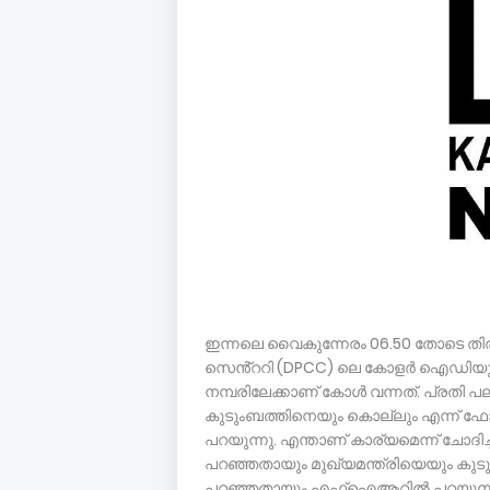
ഇന്നലെ വൈകുന്നേരം 06.50 തോടെ തിരുവനന
സെൻ്ററി (DPCC) ലെ കോളർ ഐഡിയുള
നമ്പരിലേക്കാണ് കോൾ വന്നത്. പ്രതി പല
കുടുംബത്തിനെയും കൊല്ലും എന്ന്
പറയുന്നു. എന്താണ് കാര്യമെന്ന് ചോദി
പറഞ്ഞതായും മുഖ്യമന്ത്രിയെയും കുടു
പറഞ്ഞതായും എഫ്ഐആറിൽ പറയുന്ന