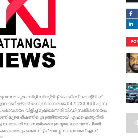
PO
RE
്തപുരം സിറ്റി ഡിസ്ട്രിക്ട് പൊലീസ് കമാന്റ്റിംഗ്
്ള ഒഫീഷ്യൽ ഫോൺ നമ്പരായ 0471 2331843 എന്ന
പ്രാവശ്യം വിളിച്ച് മുഖ്യമന്ത്രി വി.ഡി സതീശനെയും
 ഫോണിലൂടെ ഭീഷണിപ്പെടുത്തിയതായി എഫ്ഐആറിൽ
ച്ച സമയം വി.ഡി സതീശനെ ഇഷ്ടമല്ലായെന്ന് പ്രതി
ംബത്തെയും കൊന്നിട്ട് പ്രശസ്തനാകാനാണ് എന്ന്
ു.