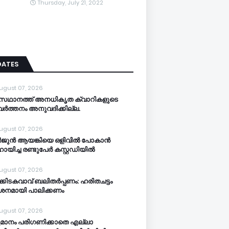
Thursday, July 21, 2022
DATES
ugust 07, 2026
സഥാനത്ത് അനധികൃത ക്വാറികളുടെ
വര്‍ത്തനം അനുവദിക്കില്ല.
ugust 07, 2026
‍ജുന്‍ ആയങ്കിയെ ഒളിവില്‍ പോകാന്‍
യിച്ച രണ്ടുപേര്‍ കസ്റ്റഡിയിൽ
ugust 07, 2026
‍ക്കിടകവാവ് ബലിതര്‍പ്പണം: ഹരിതചട്ടം
‍ശനമായി പാലിക്കണം
ugust 07, 2026
മാനം പരിഗണിക്കാതെ എല്ലാ