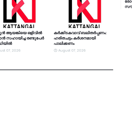
രോഗ
സൗക
ുന്‍ ആയങ്കിയെ ഒളിവില്‍
കര്‍ക്കിടകവാവ് ബലിതര്‍പ്പണം:
്‍ സഹായിച്ച രണ്ടുപേര്‍
ഹരിതചട്ടം കര്‍ശനമായി
റഡിയിൽ
പാലിക്കണം
ust 07, 2026
August 07, 2026