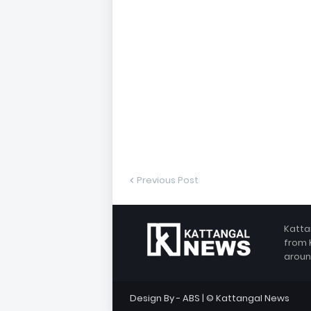
Previous Post
Katta
from 
aroun
Design By -
ABS
| © Kattangal News