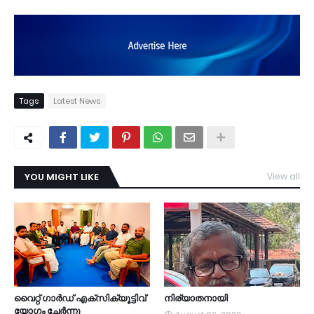
Tags
Latest News
YOU MIGHT LIKE
View all
TDY
വൈറ്റ് ഗാർഡ് എക്സിക്യൂട്ടിവ്
നിര്യാതനായി
യോഗം ചേർന്നു