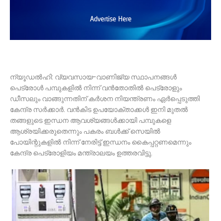
ന്യൂഡൽഹി: വ്യവസായ-വാണിജ്യ സ്ഥാപനങ്ങൾ
പെട്രോൾ പമ്പുകളിൽ നിന്ന് വൻതോതിൽ പെട്രോളും
ഡീസലും വാങ്ങുന്നതിന് കർശന നിയന്ത്രണം ഏർപ്പെടുത്തി
കേന്ദ്ര സർക്കാർ. വൻകിട ഉപയോക്താക്കൾ ഇനി മുതൽ
തങ്ങളുടെ ഇന്ധന ആവശ്യങ്ങൾക്കായി പമ്പുകളെ
ആശ്രയിക്കരുതെന്നും പകരം ബൾക്ക് സെയിൽ
പോയിന്റുകളിൽ നിന്ന് നേരിട്ട് ഇന്ധനം കൈപ്പറ്റണമെന്നും
കേന്ദ്ര പെട്രോളിയം മന്ത്രാലയം ഉത്തരവിട്ടു.