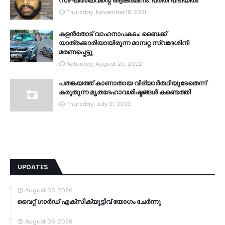
സംഘത്തലവന്റെ ആക്രമണം: പ്രതി പിടിയിൽ
Thursday, November 18, 2021
കളൻതോട് വാഹനാപകടം: ബൈക്ക്
യാത്രക്കാരിയായിരുന്ന മാമ്പറ്റ സ്വദേശിനി
മരണപ്പെട്ടു
Saturday, August 20, 2022
പതങ്കയത്ത് കാണാതായ വിദ്യാർത്ഥിയുടേതെന്ന്
കരുതുന്ന മൃതദേഹാവശിഷ്ടങ്ങൾ കണ്ടെത്തി
Thursday, July 21, 2022
UPDATES
August 06, 2026
വൈറ്റ് ഗാർഡ് എക്സിക്യൂട്ടിവ് യോഗം ചേർന്നു
August 06, 2026