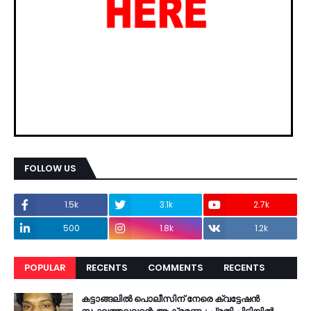
FOLLOW US
1.5k
3.1k
2.7k
500
1.8k
1.2k
POPULAR
RECENTS
COMMENTS
RECENTS
കട്ടാങ്ങലിൽ പൊലീസിന് നേരെ ക്വട്ടേഷൻ