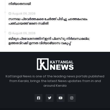
നിര്യാതനായി
August 06, 2026
സന്നദ്ധ പ്രവർത്തകരെ ചേർത്ത് പിടിച്ചു ചാത്തമംഗലം
പഞ്ചായത്ത്‌ ഭരണ സമിതി
August 06, 2026
ബിരുദ പ്രവേശനത്തിന് ഇനി പ്ലസ് ടു നിർബന്ധമല്ല;
ഉത്തരവിറക്കി ഉന്നത വിദ്യാഭ്യാസ വകുപ്പ്
Kattangal News is one of the leading news portals published
from Kerala, brings the latest News updates from in and
around Kerala