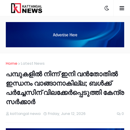
Home
Latest News
പമ്പുകളിൽ നിന്ന് ഇനി വൻതോതിൽ
ഇന്ധനം വാങ്ങാനാകില്ല; ബൾക്ക്
പർച്ചേസിന് വിലക്കേർപ്പെടുത്തി കേന്ദ്ര
സർക്കാർ
kattangal newa
Friday, June 12, 2026
0