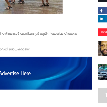
PO
പരീക്ഷകൾ എന്നിവ മുൻ കൂട്ടി നിശ്ചയിച്ച പ്രകാരം
RE
അവധി ബാധകമാണ്.