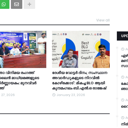
View all
TDY
UP
A
ഏഴ്
മണി
സാ
താ വിനിമയ രംഗത്ത്
ദേശീയ വോട്ടർ ദിനം; സംസ്ഥാന
A
ൻ മാധ്യമങ്ങളുടെ
അവാർഡുകളുടെ നിറവിൽ
 നിർണ്ണായകം: മുനവ്വർ
കോഴിക്കോട് : മികച്ച BLO ആയി
കോഴ
ത്
കുന്ദമംഗലം ബി.എൽ.ഒ രാജേഷ്
ഞാ
l 27, 2026
January 23, 2026
A
വൈറ
A
നിര