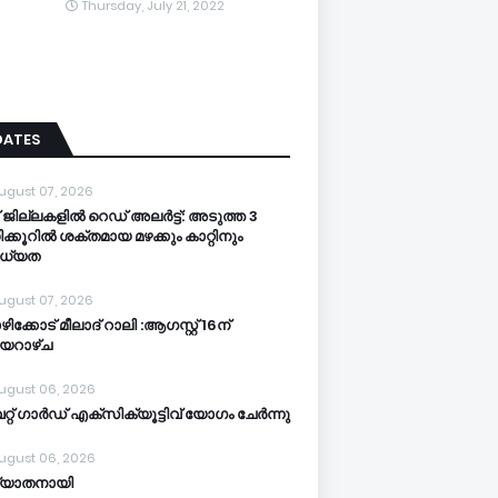
Thursday, July 21, 2022
DATES
ugust 07, 2026
 ജില്ലകളില്‍ റെഡ് അലര്‍ട്ട്: അടുത്ത 3
ക്കൂറിൽ ശക്തമായ മഴക്കും കാറ്റിനും
ധ്യത
ugust 07, 2026
ിക്കോട് മീലാദ് റാലി :ആഗസ്റ്റ് 16ന്
യറാഴ്ച
ugust 06, 2026
്റ് ഗാർഡ് എക്സിക്യൂട്ടിവ് യോഗം ചേർന്നു
ugust 06, 2026
്യാതനായി