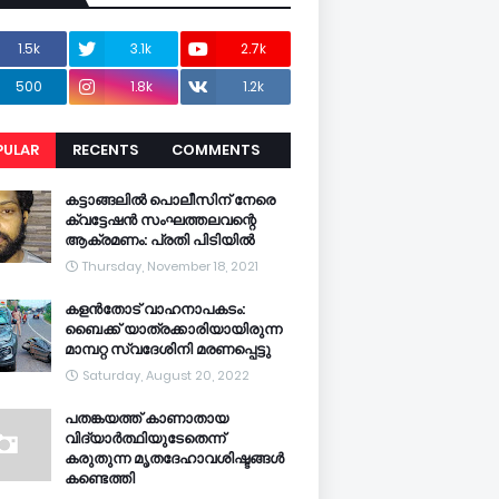
1.5k
3.1k
2.7k
500
1.8k
1.2k
PULAR
RECENTS
COMMENTS
CENTS
കട്ടാങ്ങലിൽ പൊലീസിന് നേരെ
ക്വട്ടേഷൻ സംഘത്തലവന്റെ
ആക്രമണം: പ്രതി പിടിയിൽ
Thursday, November 18, 2021
കളൻതോട് വാഹനാപകടം:
ബൈക്ക് യാത്രക്കാരിയായിരുന്ന
മാമ്പറ്റ സ്വദേശിനി മരണപ്പെട്ടു
Saturday, August 20, 2022
പതങ്കയത്ത് കാണാതായ
വിദ്യാർത്ഥിയുടേതെന്ന്
കരുതുന്ന മൃതദേഹാവശിഷ്ടങ്ങൾ
കണ്ടെത്തി