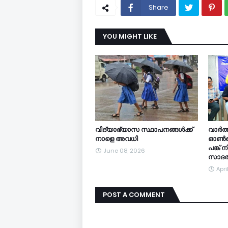
Share
YOU MIGHT LIKE
വിദ്യാഭ്യാസ സ്ഥാപനങ്ങൾക്ക്
വാർത്
നാളെ അവധി
ഓൺലൈ
പങ്ക്
June 08, 2026
സാദത്
Apri
POST A COMMENT