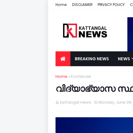
Home
DISCLAIMER
PRIVACY POLICY
C
BREAKING NEWS
NEWS
Home
Kozhikode
വിദ്യാഭ്യാസ സ്
kattangal newa
Monday, June 08,