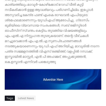
കാര്യത്തിലും മാവൂർ-കോഴിക്കോട് റോഡ് വീതി കൂട്ടി
നവീകരിക്കാൻ ഉള്ള ആവശ്യവും പരിഗണിച്ചില്ല. ഇപ്പോൾ
അനുവദിച്ച കേന്ദ്ര ഫണ്ട് എംകെ രാഘവൻ എംപിയുടെ
ശ്രമഫലമാണെന്നും യുഡിഎഫ് ആരോപിച്ചു . ഗ്രാസിം
ഭൂമിയിലെ വ്യവസായ സംരംഭങ്ങൾ, സബ് രജിസ്ട്രാർ
ഓഫീസിന് സ്വന്തം കെട്ടിടം തുടങ്ങിയ വിഷയങ്ങളിലും
എം.എൽ.എ നിസ്സംഗത തുടരുകയാണ്. തന്റെ വീഴ്ചകൾ
മറച്ചുവെക്കാൻ എം.എ.ൽ.എ നുണപ്രചാരണങ്ങൾ
നടത്തുകയാണെന്നും യു.ഡി.എഫ് അറിയിച്ചു. മാവൂരിൽ നടന്ന
പത്ര സമ്മേളനത്തിൽ വിഎസ് രഞ്ജിത്ത്, വളപ്പിൽ റസാക്ക്,
ഇസ്മായിൽ മാസ്റ്റർ, എൻ പി അഹമ്മദ്, അപ്പുക്കുഞ്ഞൻ,
കെ.ഉസ്മാൻ എന്നിവർ പങ്കെടുത്തു
Tags
Latest News