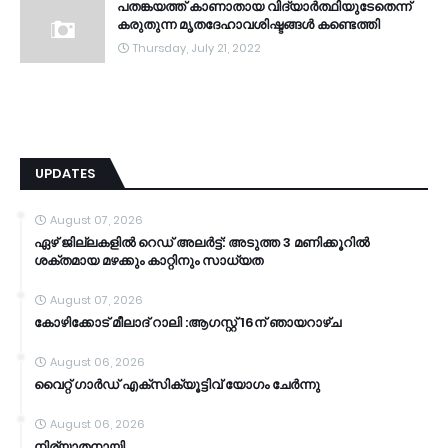
പതങ്കയത്ത് കാണാതായ വിദ്യാർത്ഥിയുടേതെന്ന്
കരുതുന്ന മൃതദേഹാവശിഷ്ടങ്ങൾ കണ്ടെത്തി
Thursday, July 21, 2022
UPDATES
August 07, 2026
ഏഴ് ജില്ലകളില്‍ റെഡ് അലര്‍ട്ട്: അടുത്ത 3 മണിക്കൂറിൽ
ശക്തമായ മഴക്കും കാറ്റിനും സാധ്യത
August 07, 2026
കോഴിക്കോട് മീലാദ് റാലി :ആഗസ്റ്റ് 16ന് ഞായറാഴ്ച
August 06, 2026
വൈറ്റ് ഗാർഡ് എക്സിക്യൂട്ടിവ് യോഗം ചേർന്നു
August 06, 2026
നിര്യാതനായി