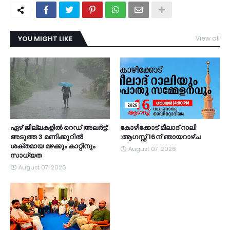
YOU MIGHT LIKE
View all
TDY
ഏഴ് ജില്ലകളില്‍ റെഡ് അലര്‍ട്ട്:
കോഴിക്കോട് മീലാദ് റാലി
അടുത്ത 3 മണിക്കൂറിൽ
:ആഗസ്റ്റ് 16ന് ഞായറാഴ്ച
ശക്തമായ മഴക്കും കാറ്റിനും
August 07, 2026
സാധ്യത
August 07, 2026