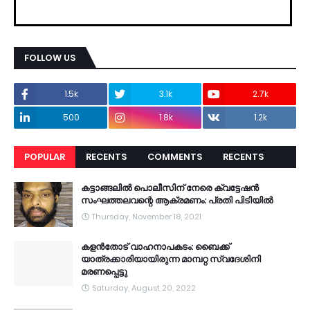
FOLLOW US
1.5k
3.1k
2.7k
500
1.8k
1.2k
POPULAR
RECENTS
COMMENTS
RECENTS
കട്ടാങ്ങലിൽ പൊലീസിന് നേരെ ക്വട്ടേഷൻ
സംഘത്തലവന്റെ ആക്രമണം: പ്രതി പിടിയിൽ
Thursday, November 18, 2021
കളൻതോട് വാഹനാപകടം: ബൈക്ക്
യാത്രക്കാരിയായിരുന്ന മാമ്പറ്റ സ്വദേശിനി
മരണപ്പെട്ടു
Saturday, August 20, 2022