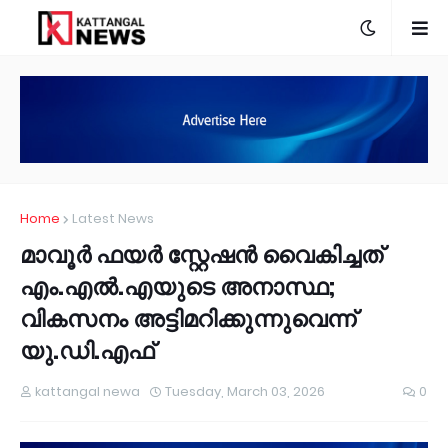
Home
Latest News
മാവൂർ ഫയർ സ്റ്റേഷൻ വൈകിച്ചത്
എം.എൽ.എയുടെ അനാസ്ഥ;
വികസനം അട്ടിമറിക്കുന്നുവെന്ന്
യു.ഡി.എഫ്
kattangal newa
Tuesday, March 03, 2026
0