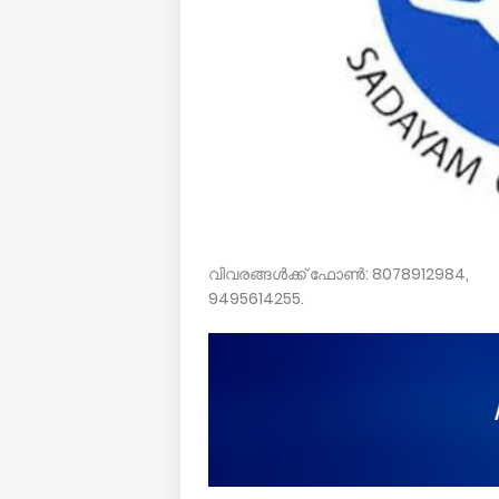
വിവരങ്ങൾക്ക് ഫോൺ: 8078912984,
9495614255.