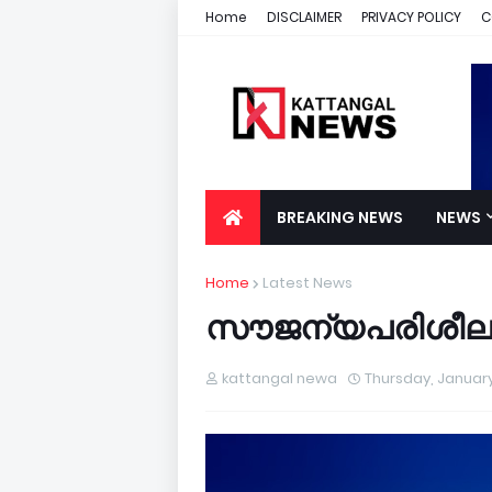
Home
DISCLAIMER
PRIVACY POLICY
C
BREAKING NEWS
NEWS
Home
Latest News
സൗജന്യപരിശീല
kattangal newa
Thursday, January