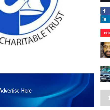
PO
RE