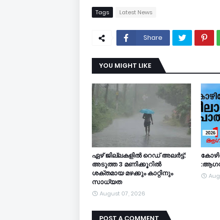
Tags
Latest News
Share
YOU MIGHT LIKE
ഏഴ് ജില്ലകളില്‍ റെഡ് അലര്‍ട്ട്:
കോഴിക
അടുത്ത 3 മണിക്കൂറിൽ
:ആഗസ്
ശക്തമായ മഴക്കും കാറ്റിനും
Aug
സാധ്യത
August 07, 2026
POST A COMMENT