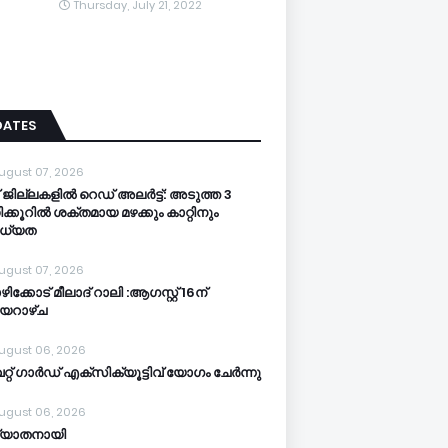
Thursday, July 21, 2022
DATES
ugust 07, 2026
 ജില്ലകളില്‍ റെഡ് അലര്‍ട്ട്: അടുത്ത 3
ക്കൂറിൽ ശക്തമായ മഴക്കും കാറ്റിനും
ധ്യത
ugust 07, 2026
ിക്കോട് മീലാദ് റാലി :ആഗസ്റ്റ് 16ന്
യറാഴ്ച
ugust 06, 2026
്റ് ഗാർഡ് എക്സിക്യൂട്ടിവ് യോഗം ചേർന്നു
ugust 06, 2026
്യാതനായി