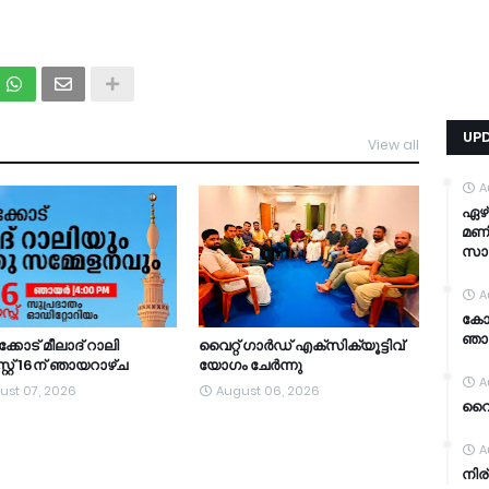
UP
View all
TDY
A
ഏഴ്
മണി
സാ
A
കോഴ
ഞാ
്കോട് മീലാദ് റാലി
വൈറ്റ് ഗാർഡ് എക്സിക്യൂട്ടിവ്
റ്റ് 16ന് ഞായറാഴ്ച
യോഗം ചേർന്നു
A
ust 07, 2026
August 06, 2026
വൈറ
A
നിര