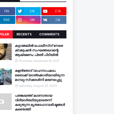
1.5k
3.1k
2.7k
500
1.8k
1.2k
PULAR
RECENTS
COMMENTS
CENTS
കട്ടാങ്ങലിൽ പൊലീസിന് നേരെ
ക്വട്ടേഷൻ സംഘത്തലവന്റെ
ആക്രമണം: പ്രതി പിടിയിൽ
Thursday, November 18, 2021
കളൻതോട് വാഹനാപകടം:
ബൈക്ക് യാത്രക്കാരിയായിരുന്ന
മാമ്പറ്റ സ്വദേശിനി മരണപ്പെട്ടു
Saturday, August 20, 2022
പതങ്കയത്ത് കാണാതായ
വിദ്യാർത്ഥിയുടേതെന്ന്
കരുതുന്ന മൃതദേഹാവശിഷ്ടങ്ങൾ
കണ്ടെത്തി