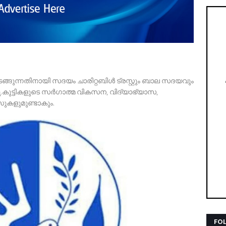
ുടങ്ങുന്നതിനായി സദയം ചാരിറ്റബിൾ ട്രസ്റ്റും ബാല സദയവും
.കുട്ടികളുടെ സർഗാത്മ വികസന, വിദ്യാഭ്യാസ,
ളുമുണ്ടാകും.
FO