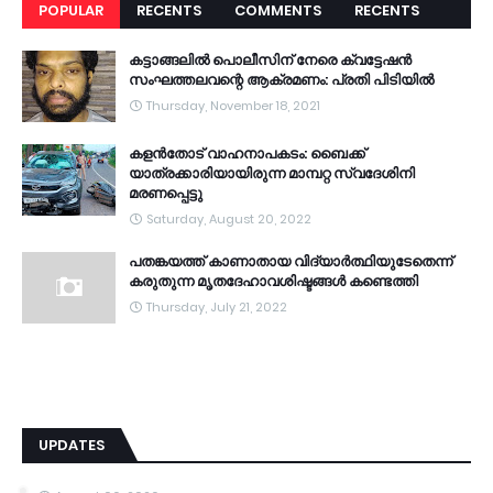
POPULAR
RECENTS
COMMENTS
RECENTS
കട്ടാങ്ങലിൽ പൊലീസിന് നേരെ ക്വട്ടേഷൻ
സംഘത്തലവന്റെ ആക്രമണം: പ്രതി പിടിയിൽ
Thursday, November 18, 2021
കളൻതോട് വാഹനാപകടം: ബൈക്ക്
യാത്രക്കാരിയായിരുന്ന മാമ്പറ്റ സ്വദേശിനി
മരണപ്പെട്ടു
Saturday, August 20, 2022
പതങ്കയത്ത് കാണാതായ വിദ്യാർത്ഥിയുടേതെന്ന്
കരുതുന്ന മൃതദേഹാവശിഷ്ടങ്ങൾ കണ്ടെത്തി
Thursday, July 21, 2022
UPDATES