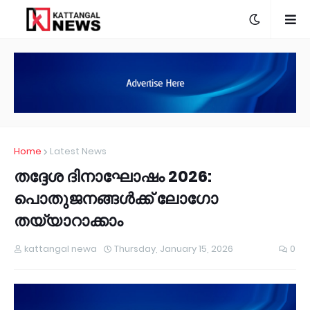
Home
Latest News
തദ്ദേശ ദിനാഘോഷം 2026:
പൊതുജനങ്ങൾക്ക് ലോഗോ
തയ്യാറാക്കാം
kattangal newa
Thursday, January 15, 2026
0