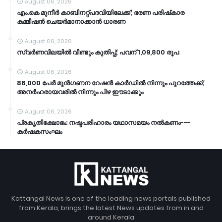
August 06, 2026
എം.കെ മുനീര്‍ കാബിനറ്റ്പദവിയിലേക്ക്; ഭരണ പരിഷ്‌കാര
കമ്മീഷന്‍ ചെയര്‍മാനാക്കാന്‍ ധാരണ
August 06, 2026
സ്വർണവിലയിൽ വീണ്ടും കുതിപ്പ്; പവന് 1,09,800 രൂപ
August 06, 2026
86,000 പേർ മുൻഗണന റേഷൻ കാർഡിൽ നിന്നും പുറത്തേക്ക്;
അനർഹരായവരിൽ നിന്നും പിഴ ഈടാക്കും
August 06, 2026
പ്രകൃതിക്ഷോഭം: നഷ്ടപരിഹാരം യഥാസമയം നൽകണം---
കർഷകസംഘം
Kattangal News is one of the leading news portals published
from Kerala, brings the latest News updates from in and
around Kerala