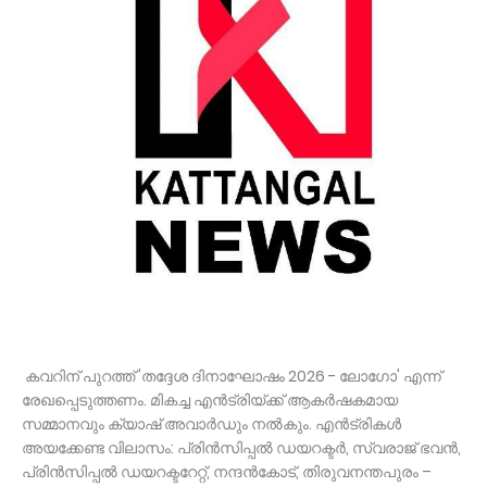
കവറിന് പുറത്ത് 'തദ്ദേശ ദിനാഘോഷം 2026 - ലോഗോ' എന്ന്
രേഖപ്പെടുത്തണം. മികച്ച എൻട്രിയ്ക്ക് ആകർഷകമായ
സമ്മാനവും ക്യാഷ് അവാർഡും നൽകും. എൻട്രികൾ
അയക്കേണ്ട വിലാസം: പ്രിൻസിപ്പൽ ഡയറക്ടർ, സ്വരാജ് ഭവൻ,
പ്രിൻസിപ്പൽ ഡയറക്ടറേറ്റ്, നന്ദൻകോട്, തിരുവനന്തപുരം –