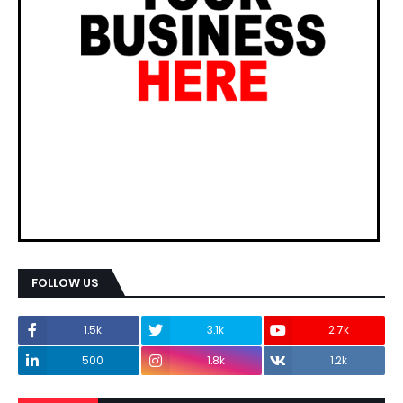
FOLLOW US
1.5k
3.1k
2.7k
500
1.8k
1.2k