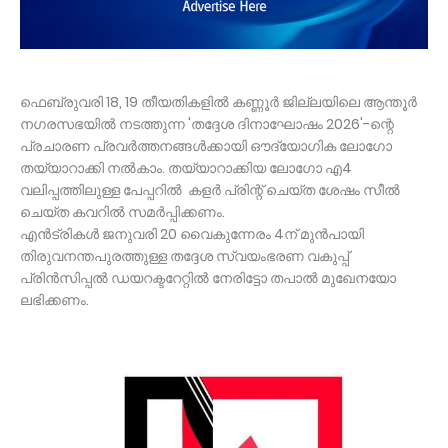
ഫെബ്രുവരി 18, 19 തീയതികളിൽ കണ്ണൂർ ജില്ലയിലെ ആന്തൂർ
നഗരസഭയിൽ നടത്തുന്ന 'തദ്ദേശ ദിനാഘോഷം 2026'-ന്റെ
പ്രചാരണ പ്രവർത്തനങ്ങൾക്കായി ഔദ്യോഗിക ലോഗോ
തയ്യാറാക്കി നൽകാം. തയ്യാറാക്കിയ ലോഗോ എ4
വലിപ്പത്തിലുള്ള പേപ്പറിൽ കളർ പ്രിന്റ് ചെയ്ത ശേഷം സീൽ
ചെയ്ത കവറിൽ സമർപ്പിക്കണം.
എൻട്രികൾ ജനുവരി 20 വൈകുന്നേരം 4ന് മുൻപായി
തിരുവനന്തപുരത്തുള്ള തദ്ദേശ സ്വയംഭരണ വകുപ്പ്
പ്രിൻസിപ്പൽ ഡയറക്ടറേറ്റിൽ നേരിട്ടോ തപാൽ മുഖേനയോ
ലഭിക്കണം.