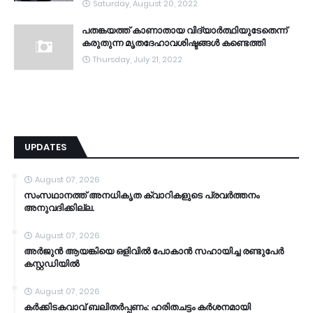
Saturday, August 20, 2022
പതങ്കയത്ത് കാണാതായ വിദ്യാർത്ഥിയുടേതെന്ന്
കരുതുന്ന മൃതദേഹാവശിഷ്ടങ്ങൾ കണ്ടെത്തി
Thursday, July 21, 2022
UPDATES
August 07, 2026
സംസഥാനത്ത് അനധികൃത ക്വാറികളുടെ പ്രവര്‍ത്തനം
അനുവദിക്കില്ല.
August 07, 2026
അര്‍ജുന്‍ ആയങ്കിയെ ഒളിവില്‍ പോകാന്‍ സഹായിച്ച രണ്ടുപേര്‍
കസ്റ്റഡിയിൽ
August 07, 2026
കര്‍ക്കിടകവാവ് ബലിതര്‍പ്പണം: ഹരിതചട്ടം കര്‍ശനമായി