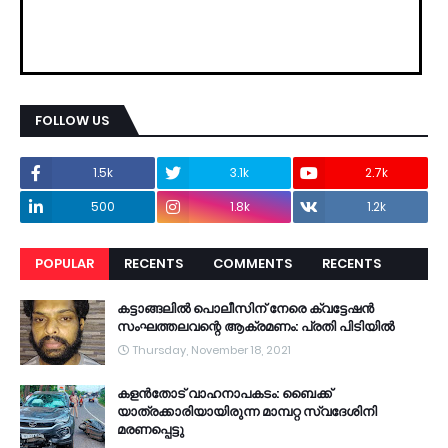
FOLLOW US
1.5k
3.1k
2.7k
500
1.8k
1.2k
POPULAR
RECENTS
COMMENTS
RECENTS
കട്ടാങ്ങലിൽ പൊലീസിന് നേരെ ക്വട്ടേഷൻ
സംഘത്തലവന്റെ ആക്രമണം: പ്രതി പിടിയിൽ
Thursday, November 18, 2021
കളൻതോട് വാഹനാപകടം: ബൈക്ക്
യാത്രക്കാരിയായിരുന്ന മാമ്പറ്റ സ്വദേശിനി
മരണപ്പെട്ടു