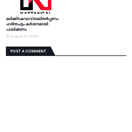
കര്‍ക്കിടകവാവ് ബലിതര്‍പ്പണം:
ഹരിതചട്ടം കര്‍ശനമായി
പാലിക്കണം
August 07, 2026
POST A COMMENT