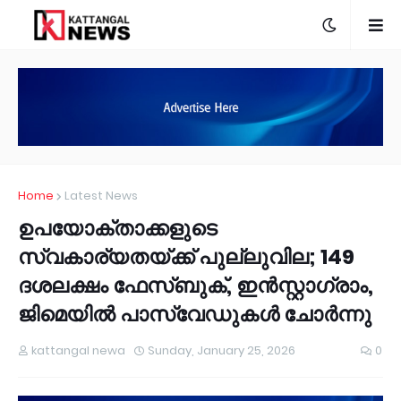
Home
Latest News
ഉപയോക്താക്കളുടെ
സ്വകാര്യതയ്ക്ക് പുല്ലുവില; 149
ദശലക്ഷം ഫേസ്ബുക്, ഇൻസ്റ്റാഗ്രാം,
ജിമെയിൽ പാസ്‌വേഡുകൾ ചോർന്നു
kattangal newa
Sunday, January 25, 2026
0