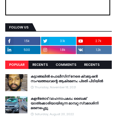
FOLLOW US
1.5k
3.1k
2.7k
500
1.8k
1.2k
POPULAR
RECENTS
COMMENTS
RECENTS
കട്ടാങ്ങലിൽ പൊലീസിന് നേരെ ക്വട്ടേഷൻ
സംഘത്തലവന്റെ ആക്രമണം: പ്രതി പിടിയിൽ
Thursday, November 18, 2021
കളൻതോട് വാഹനാപകടം: ബൈക്ക്
യാത്രക്കാരിയായിരുന്ന മാമ്പറ്റ സ്വദേശിനി
മരണപ്പെട്ടു
Saturday, August 20, 2022