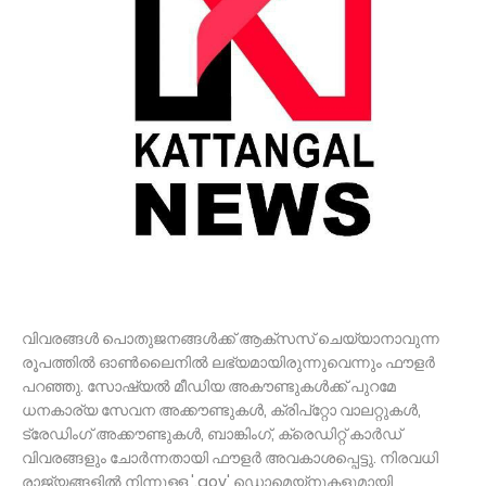
വിവരങ്ങൾ പൊതുജനങ്ങൾക്ക് ആക്‌സസ് ചെയ്യാനാവുന്ന
രൂപത്തിൽ ഓൺലൈനിൽ ലഭ്യമായിരുന്നുവെന്നും ഫൗളർ
പറഞ്ഞു. സോഷ്യൽ മീഡിയ അകൗണ്ടുകൾക്ക് പുറമേ
ധനകാര്യ സേവന അക്കൗണ്ടുകൾ, ക്രിപ്‌റ്റോ വാലറ്റുകൾ,
ട്രേഡിംഗ് അക്കൗണ്ടുകൾ, ബാങ്കിംഗ്, ക്രെഡിറ്റ് കാർഡ്
വിവരങ്ങളും ചോർന്നതായി ഫൗളർ അവകാശപ്പെട്ടു. നിരവധി
രാജ്യങ്ങളിൽ നിന്നുള്ള '.gov' ഡൊമെയ്‌നുകളുമായി