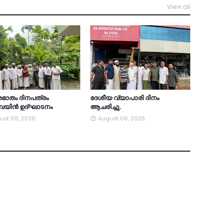
View all
TDY
ഭാതം ദിനപത്രം
ദേശീയ വ്യാപാരി ദിനം
്പയിൻ ഉദ്ഘാടനം
ആചരിച്ചു.
ust 09, 2026
August 09, 2026