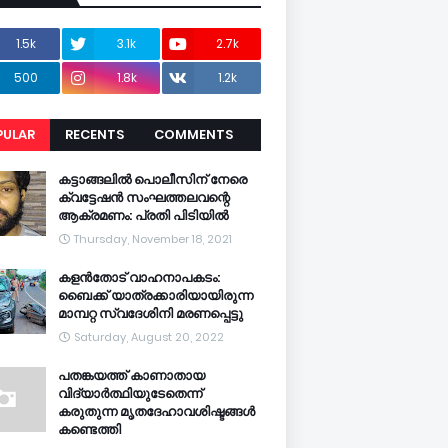
1.5k
3.1k
2.7k
500
1.8k
1.2k
PULAR
RECENTS
COMMENTS
CENTS
കട്ടാങ്ങലിൽ പൊലീസിന് നേരെ
ക്വട്ടേഷൻ സംഘത്തലവന്റെ
ആക്രമണം: പ്രതി പിടിയിൽ
Thursday, November 18, 2021
കളൻതോട് വാഹനാപകടം:
ബൈക്ക് യാത്രക്കാരിയായിരുന്ന
മാമ്പറ്റ സ്വദേശിനി മരണപ്പെട്ടു
Saturday, August 20, 2022
പതങ്കയത്ത് കാണാതായ
വിദ്യാർത്ഥിയുടേതെന്ന്
കരുതുന്ന മൃതദേഹാവശിഷ്ടങ്ങൾ
കണ്ടെത്തി