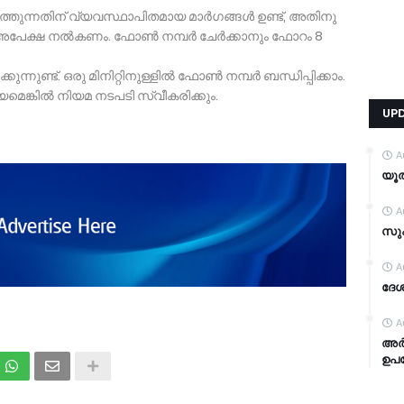
വരുത്തുന്നതിന് വ്യവസ്ഥാപിതമായ മാര്‍ഗങ്ങള്‍ ഉണ്ട്, അതിനു
േക്ഷ നല്‍കണം. ഫോണ്‍ നമ്പര്‍ ചേര്‍ക്കാനും ഫോറം 8
ുണ്ട്. ഒരു മിനിറ്റിനുള്ളില്‍ ഫോണ്‍ നമ്പര്‍ ബന്ധിപ്പിക്കാം.
െങ്കില്‍ നിയമ നടപടി സ്വീകരിക്കും.
UP
A
യൂത
A
സുപ
A
ദേശ
A
അർ
ഉപയ