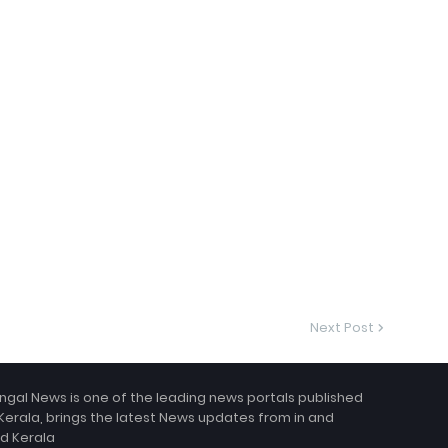
Next Post
ngal News is one of the leading news portals published
Kerala, brings the latest News updates from in and
d Kerala