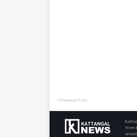
Previous Post
Katta
from 
aroun