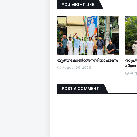
YOU MIGHT LIKE
യൂത്ത് കോൺഗ്രസ് ദിനാചരണം
സുപ്ര
ക്യാമ
August 09, 2026
Aug
POST A COMMENT