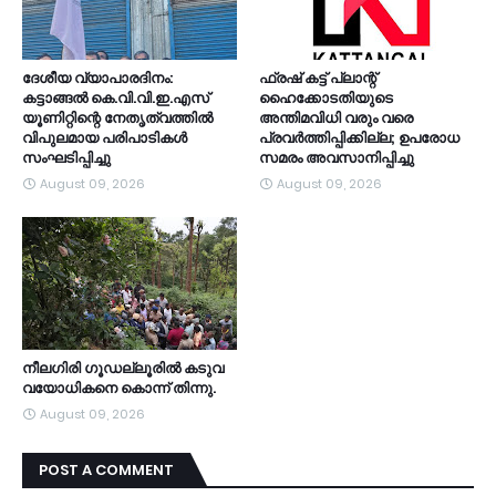
ദേശീയ വ്യാപാരദിനം:
ഫ്രഷ് കട്ട് പ്ലാന്റ്
കട്ടാങ്ങൽ കെ.വി.വി.ഇ.എസ്
ഹൈക്കോടതിയുടെ
യൂണിറ്റിന്റെ നേതൃത്വത്തിൽ
അന്തിമവിധി വരും വരെ
വിപുലമായ പരിപാടികൾ
പ്രവർത്തിപ്പിക്കില്ല; ഉപരോധ
സംഘടിപ്പിച്ചു
സമരം അവസാനിപ്പിച്ചു
August 09, 2026
August 09, 2026
നീലഗിരി ഗൂഡല്ലൂരിൽ കടുവ
വയോധികനെ കൊന്ന് തിന്നു.
August 09, 2026
POST A COMMENT