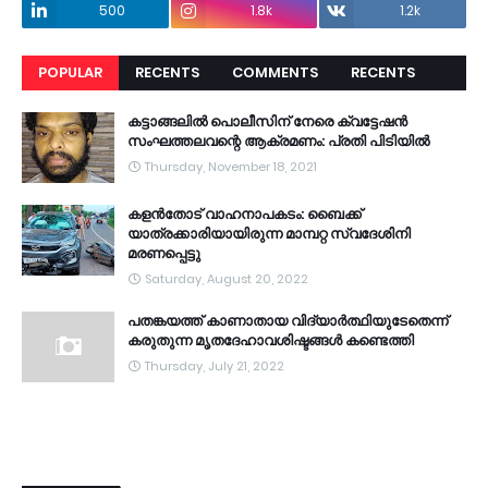
500
1.8k
1.2k
POPULAR
RECENTS
COMMENTS
RECENTS
കട്ടാങ്ങലിൽ പൊലീസിന് നേരെ ക്വട്ടേഷൻ
സംഘത്തലവന്റെ ആക്രമണം: പ്രതി പിടിയിൽ
Thursday, November 18, 2021
കളൻതോട് വാഹനാപകടം: ബൈക്ക്
യാത്രക്കാരിയായിരുന്ന മാമ്പറ്റ സ്വദേശിനി
മരണപ്പെട്ടു
Saturday, August 20, 2022
പതങ്കയത്ത് കാണാതായ വിദ്യാർത്ഥിയുടേതെന്ന്
കരുതുന്ന മൃതദേഹാവശിഷ്ടങ്ങൾ കണ്ടെത്തി
Thursday, July 21, 2022