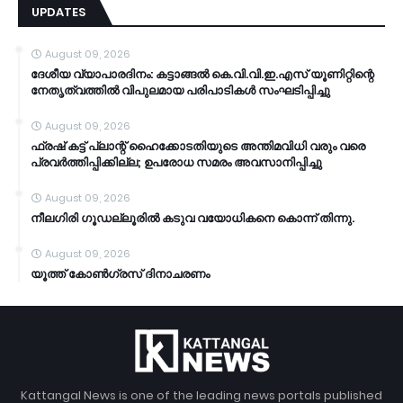
UPDATES
August 09, 2026
ദേശീയ വ്യാപാരദിനം: കട്ടാങ്ങൽ കെ.വി.വി.ഇ.എസ് യൂണിറ്റിന്റെ
നേതൃത്വത്തിൽ വിപുലമായ പരിപാടികൾ സംഘടിപ്പിച്ചു
August 09, 2026
ഫ്രഷ് കട്ട് പ്ലാന്റ് ഹൈക്കോടതിയുടെ അന്തിമവിധി വരും വരെ
പ്രവർത്തിപ്പിക്കില്ല; ഉപരോധ സമരം അവസാനിപ്പിച്ചു
August 09, 2026
നീലഗിരി ഗൂഡല്ലൂരിൽ കടുവ വയോധികനെ കൊന്ന് തിന്നു.
August 09, 2026
യൂത്ത് കോൺഗ്രസ് ദിനാചരണം
Kattangal News is one of the leading news portals published