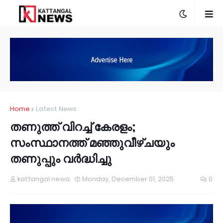
Home
Latest News
തണുത്ത് വിറച്ച് കേരളം;
സംസ്ഥാനത്ത് മഞ്ഞുവീഴ്ചയും
തണുപ്പും വർദ്ധിച്ചു
kattangal newa
Monday, December 01, 2025
0