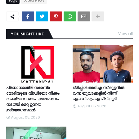
Tags
Latest News
YOU MIGHT LIKE
View all
TDY
പ്രധാനമന്ത്രി നരേന്ദ്ര
ട്രിപ്പിള്‍ അടിച്ചു സ്‌കൂട്ടറില്‍
മോദിയുടെ വീഡിയോ നീക്കം
വന്ന യുവാക്കളില്‍ നിന്ന്
ചെയ്ത സംഭവം; ക്ഷമാപണം
എം.ഡി.എം.എ പിടികൂടി
നടത്തി മെറ്റ ഉന്നത
August 05, 2026
ഉദ്യോഗസ്ഥന്‍
August 05, 2026