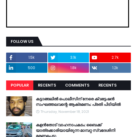
FOLLOW US
1.5k
3.1k
2.7k
500
1.8k
1.2k
POPULAR
RECENTS
COMMENTS
RECENTS
കട്ടാങ്ങലിൽ പൊലീസിന് നേരെ ക്വട്ടേഷൻ
സംഘത്തലവന്റെ ആക്രമണം: പ്രതി പിടിയിൽ
Thursday, November 18, 2021
കളൻതോട് വാഹനാപകടം: ബൈക്ക്
യാത്രക്കാരിയായിരുന്ന മാമ്പറ്റ സ്വദേശിനി
മരണപ്പെട്ടു