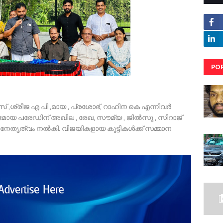
PO
RE
്രീജ എ പി ,മായ , പ്രശോഭ്, റാഹിന കെ എന്നിവർ
ഭമായ പരേഡിന് അഖില , രേഖ, സൗമ്യ , ജിൽസു , സിറാജ്
വർ നേതൃത്വം നൽകി. വിജയികളായ കുട്ടികൾക്ക് സമ്മാന