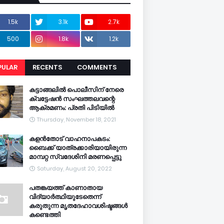
1.5k
3.1k
2.7k
500
1.8k
1.2k
PULAR
RECENTS
COMMENTS
CENTS
കട്ടാങ്ങലിൽ പൊലീസിന് നേരെ
ക്വട്ടേഷൻ സംഘത്തലവന്റെ
ആക്രമണം: പ്രതി പിടിയിൽ
Thursday, November 18, 2021
കളൻതോട് വാഹനാപകടം:
ബൈക്ക് യാത്രക്കാരിയായിരുന്ന
മാമ്പറ്റ സ്വദേശിനി മരണപ്പെട്ടു
Saturday, August 20, 2022
പതങ്കയത്ത് കാണാതായ
വിദ്യാർത്ഥിയുടേതെന്ന്
കരുതുന്ന മൃതദേഹാവശിഷ്ടങ്ങൾ
കണ്ടെത്തി