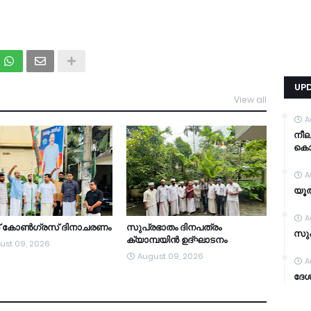
UP
View all
TDY
A
നീ
കൊന്
A
യൂത
A
ത് കോൺഗ്രസ് ദിനാചരണം
സുപ്രഭാതം ദിനപത്രം
സുപ
ക്യാമ്പയിൻ ഉദ്ഘാടനം
ust 09, 2026
August 09, 2026
A
ദേശ