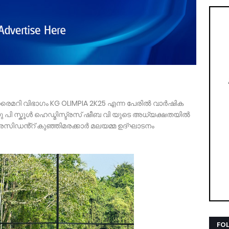
 പ്രൈമറി വിഭാഗം KG OLIMPIA 2K25 എന്ന പേരിൽ വാർഷിക
യു പി സ്കൂൾ ഹെഡ്മിസ്ട്രസ് ഷീബ വി യുടെ അധ്യക്ഷതയിൽ
പ്രസിഡൻ്റ് കുഞ്ഞിമരക്കാർ മലയമ്മ ഉദ്ഘാടനം
FO