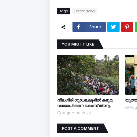
Tags
Latest News
Share
YOU MIGHT LIKE
നീലഗിരി ഗൂഡല്ലൂരിൽ കടുവ
യൂത്
വയോധികനെ കൊന്ന് തിന്നു.
Aug
August 09, 2026
POST A COMMENT