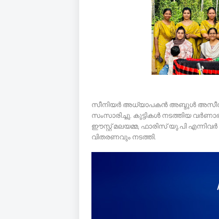
സീനിയർ അധ്യാപകൻ അബ്ദുൾ അസീസ് ,ശ
സംസാരിച്ചു. കുട്ടികൾ നടത്തിയ വർണാ
ഈസ്റ്റ്‌ മലയമ്മ, ഫാരിസ് യു.പി എന്നി
വിതരണവും നടത്തി.