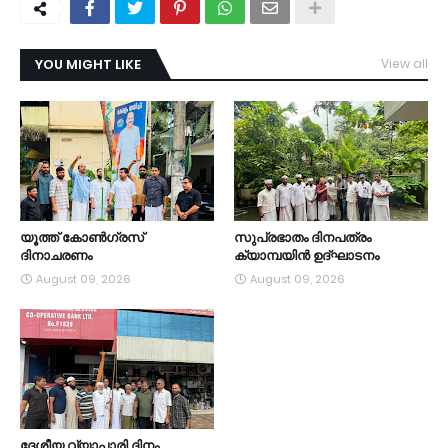
YOU MIGHT LIKE
View all
TDY
യൂത്ത് കോൺഗ്രസ്
സുപ്രഭാതം ദിനപത്രം
ദിനാചരണം
ക്യാമ്പയിൻ ഉദ്ഘാടനം
August 09, 2026
August 09, 2026
ദേശീയ വ്യാപാരി ദിനം