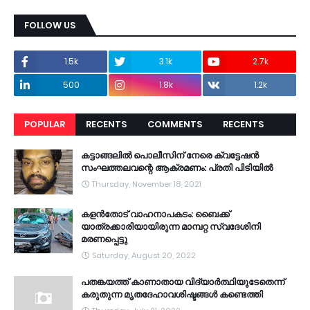
FOLLOW US
1.5k
3.1k
2.7k
500
1.8k
1.2k
POPULAR
RECENTS
COMMENTS
RECENTS
കട്ടാങ്ങലിൽ പൊലീസിന് നേരെ ക്വട്ടേഷൻ
സംഘത്തലവന്റെ ആക്രമണം: പ്രതി പിടിയിൽ
Thursday, November 18, 2021
കളൻതോട് വാഹനാപകടം: ബൈക്ക്
യാത്രക്കാരിയായിരുന്ന മാമ്പറ്റ സ്വദേശിനി
മരണപ്പെട്ടു
Saturday, August 20, 2022
പതങ്കയത്ത് കാണാതായ വിദ്യാർത്ഥിയുടേതെന്ന്
കരുതുന്ന മൃതദേഹാവശിഷ്ടങ്ങൾ കണ്ടെത്തി