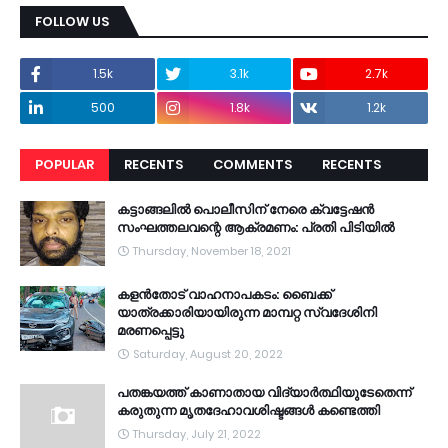
FOLLOW US
1.5k
3.1k
2.7k
500
1.8k
1.2k
POPULAR
RECENTS
COMMENTS
RECENTS
കട്ടാങ്ങലിൽ പൊലീസിന് നേരെ ക്വട്ടേഷൻ
സംഘത്തലവന്റെ ആക്രമണം: പ്രതി പിടിയിൽ
Thursday, November 18, 2021
കളൻതോട് വാഹനാപകടം: ബൈക്ക്
യാത്രക്കാരിയായിരുന്ന മാമ്പറ്റ സ്വദേശിനി
മരണപ്പെട്ടു
Saturday, August 20, 2022
പതങ്കയത്ത് കാണാതായ വിദ്യാർത്ഥിയുടേതെന്ന്
കരുതുന്ന മൃതദേഹാവശിഷ്ടങ്ങൾ കണ്ടെത്തി
Thursday, July 21, 2022