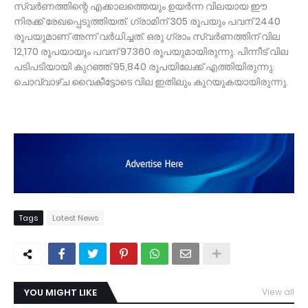
സ്വർണത്തിന്റെ എക്കാലത്തെയും ഉയർന്ന വിലയായ ഈ
നിരക്ക് രേഖപ്പെടുത്തിയത്. ഗ്രാമിന് 305 രൂപയും പവന് 2440
രൂപയുമാണ് അന്ന് വർധിച്ചത്. ഒരു ഗ്രാം സ്വർണത്തിന് വില
12,170 രൂപയായും പവന് 97360 രൂപയുമായിരുന്നു. പിന്നീട് വില
പടിപടിയായി കുറഞ്ഞ് 95,840 രൂപയിലേക്ക് എത്തിയിരുന്നു.
ചൊവ്വാഴ്ച വൈകീട്ടോടെ വില ഇതിലും കുറയുകയായിരുന്നു.
Tags
Latest News
YOU MIGHT LIKE
View all
TDY