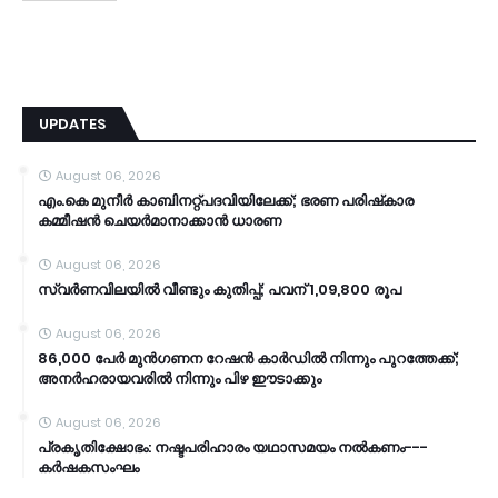
UPDATES
August 06, 2026
എം.കെ മുനീര്‍ കാബിനറ്റ്പദവിയിലേക്ക്; ഭരണ പരിഷ്‌കാര
കമ്മീഷന്‍ ചെയര്‍മാനാക്കാന്‍ ധാരണ
August 06, 2026
സ്വർണവിലയിൽ വീണ്ടും കുതിപ്പ്; പവന് 1,09,800 രൂപ
August 06, 2026
86,000 പേർ മുൻഗണന റേഷൻ കാർഡിൽ നിന്നും പുറത്തേക്ക്;
അനർഹരായവരിൽ നിന്നും പിഴ ഈടാക്കും
August 06, 2026
പ്രകൃതിക്ഷോഭം: നഷ്ടപരിഹാരം യഥാസമയം നൽകണം---
കർഷകസംഘം