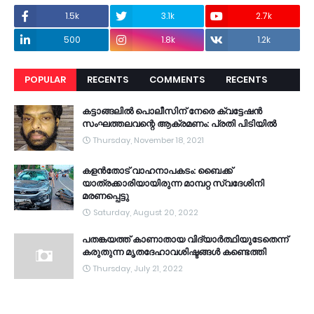
1.5k
3.1k
2.7k
500
1.8k
1.2k
POPULAR
RECENTS
COMMENTS
RECENTS
കട്ടാങ്ങലിൽ പൊലീസിന് നേരെ ക്വട്ടേഷൻ
സംഘത്തലവന്റെ ആക്രമണം: പ്രതി പിടിയിൽ
Thursday, November 18, 2021
കളൻതോട് വാഹനാപകടം: ബൈക്ക്
യാത്രക്കാരിയായിരുന്ന മാമ്പറ്റ സ്വദേശിനി
മരണപ്പെട്ടു
Saturday, August 20, 2022
പതങ്കയത്ത് കാണാതായ വിദ്യാർത്ഥിയുടേതെന്ന്
കരുതുന്ന മൃതദേഹാവശിഷ്ടങ്ങൾ കണ്ടെത്തി
Thursday, July 21, 2022