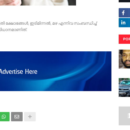
തി ക്ഷോഭങ്ങൾ, ഇടിമിന്നൽ, മഴ എന്നിവ സംബന്ധിച്ച്
ംവിധാനമാണിത്.
PO
RE