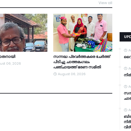
View all
TDY
UP
A
യാതനായി
സന്നദ്ധ പ്രവർത്തകരെ ചേർത്ത്
വൈറ
പിടിച്ചു ചാത്തമംഗലം
ust 06, 2026
പഞ്ചായത്ത്‌ ഭരണ സമിതി
A
August 06, 2026
നിര
A
സന്
ചാത
A
ബിര
നിർ
വിദ