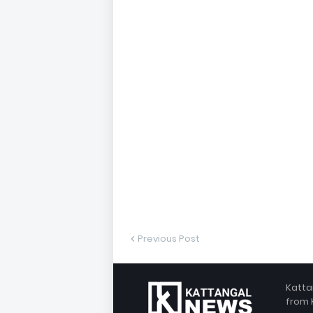
Previous Post
Katta
from 