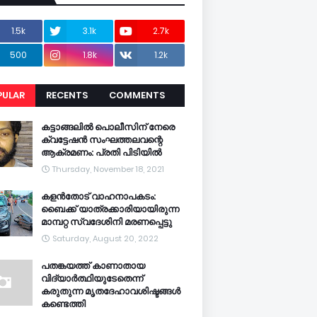
1.5k
3.1k
2.7k
500
1.8k
1.2k
PULAR
RECENTS
COMMENTS
CENTS
കട്ടാങ്ങലിൽ പൊലീസിന് നേരെ
ക്വട്ടേഷൻ സംഘത്തലവന്റെ
ആക്രമണം: പ്രതി പിടിയിൽ
Thursday, November 18, 2021
കളൻതോട് വാഹനാപകടം:
ബൈക്ക് യാത്രക്കാരിയായിരുന്ന
മാമ്പറ്റ സ്വദേശിനി മരണപ്പെട്ടു
Saturday, August 20, 2022
പതങ്കയത്ത് കാണാതായ
വിദ്യാർത്ഥിയുടേതെന്ന്
കരുതുന്ന മൃതദേഹാവശിഷ്ടങ്ങൾ
കണ്ടെത്തി