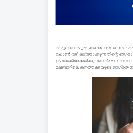
തിരുവനന്തപുരം: കാലാവസ്ഥ മുന്നറിയ
ഫോൺ വഴി ലഭ്യമാക്കുന്നതിന്റെ 
ഉപഭോക്താക്കൾക്കും കേന്ദ്ര - സംസ
മലബാറിലെ കനത്ത മഴയുടെ ജാഗ്രത നി