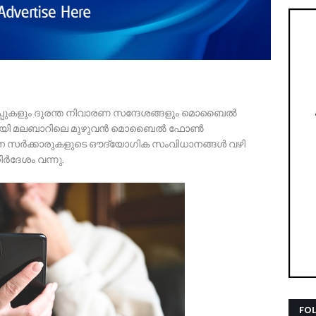
ിപ്പുകളും ദുരന്ത നിവാരണ സന്ദേശങ്ങളും മൊബൈൽ
ഭാഗമായി മലബാറിലെ മുഴുവൻ മൊബൈൽ ഫോൺ
്ഥാന സർക്കാരുകളുടെ ഔദ്യോഗിക സംവിധാനങ്ങൾ വഴി
ർദേശം വന്നു.
FO