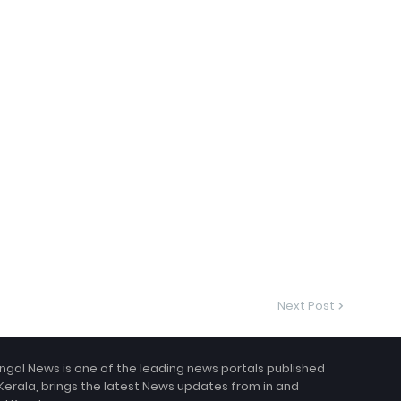
Next Post
ngal News is one of the leading news portals published
Kerala, brings the latest News updates from in and