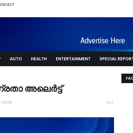
ONTACT
AUTO
HEALTH
ENTERTAINMENT
SPECIAL REPOR
FA
താ അലെർട്ട്
, 2026
0