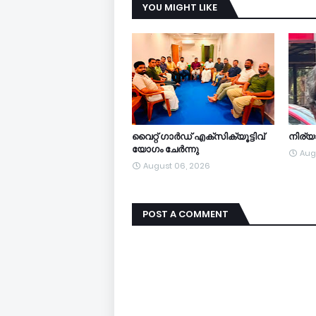
YOU MIGHT LIKE
വൈറ്റ് ഗാർഡ് എക്സിക്യൂട്ടിവ്
നിര്
യോഗം ചേർന്നു
Aug
August 06, 2026
POST A COMMENT