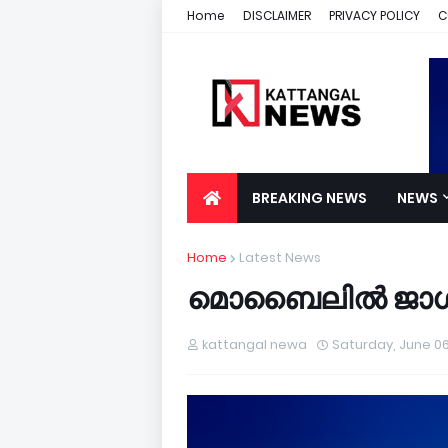
Home
DISCLAIMER
PRIVACY POLICY
C
BREAKING NEWS
NEWS
Home
Latest News
മൊബൈലിൽ ജാഗ്ര
kattangal newa
Saturday, June 06