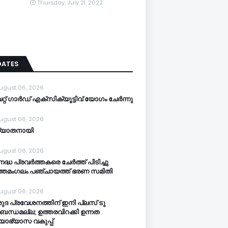
Thursday, July 21, 2022
DATES
ugust 06, 2026
്റ് ഗാർഡ് എക്സിക്യൂട്ടിവ് യോഗം ചേർന്നു
ugust 06, 2026
്യാതനായി
ugust 06, 2026
നദ്ധ പ്രവർത്തകരെ ചേർത്ത് പിടിച്ചു
്തമംഗലം പഞ്ചായത്ത്‌ ഭരണ സമിതി
ugust 06, 2026
ുദ പ്രവേശനത്തിന് ഇനി പ്ലസ് ടു
ബന്ധമല്ല; ഉത്തരവിറക്കി ഉന്നത
്യാഭ്യാസ വകുപ്പ്