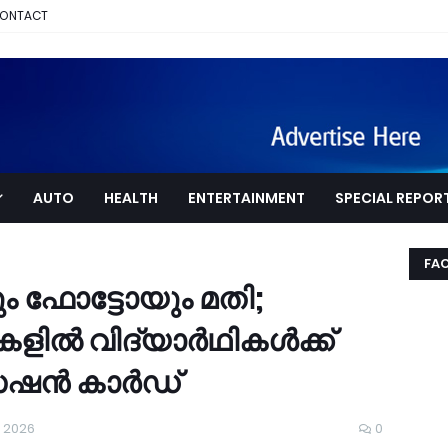
ONTACT
AUTO
HEALTH
ENTERTAINMENT
SPECIAL REPOR
FA
 ഫോട്ടോയും മതി;
ിൽ വിദ്യാർഥികൾക്ക്
െഷൻ കാർഡ്
, 2026
0