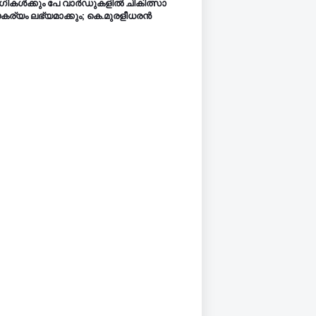
ികൾക്കും പേ വാർഡുകളിൽ ചികിത്സാ
ര്യം ലഭ്യമാക്കും; കെ.മുരളീധരൻ