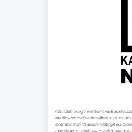
നിലവിൽ പേപ്പർ കൺസെഷൻ കാർഡാണ് വ
ആദ്യം അതത് വിദ്യാഭ്യാസ സ്ഥാപനം മോട
വെബ്‌സൈറ്റിൽ കയറി രജിസ്റ്റർ ചെയ്
പാസ്വേഡും നൽകും. തുടർന്ന് ആ സ്ഥാപ