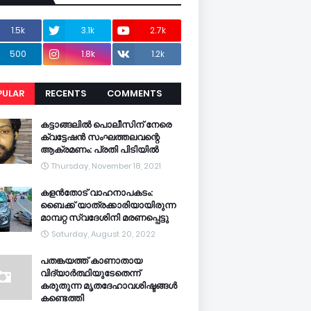
1.5k
3.1k
2.7k
500
1.8k
1.2k
PULAR
RECENTS
COMMENTS
CENTS
കട്ടാങ്ങലിൽ പൊലീസിന് നേരെ
ക്വട്ടേഷൻ സംഘത്തലവന്റെ
ആക്രമണം: പ്രതി പിടിയിൽ
Thursday, November 18, 2021
കളൻതോട് വാഹനാപകടം:
ബൈക്ക് യാത്രക്കാരിയായിരുന്ന
മാമ്പറ്റ സ്വദേശിനി മരണപ്പെട്ടു
Saturday, August 20, 2022
പതങ്കയത്ത് കാണാതായ
വിദ്യാർത്ഥിയുടേതെന്ന്
കരുതുന്ന മൃതദേഹാവശിഷ്ടങ്ങൾ
കണ്ടെത്തി