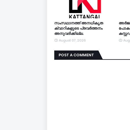
സംസഥാനത്ത് അനധികൃത
അര്‍ജ
ക്വാറികളുടെ പ്രവര്‍ത്തനം
പോകാന
അനുവദിക്കില്ല.
കസ്റ്
August 07, 2026
Aug
POST A COMMENT