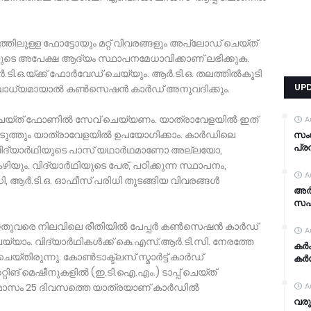
്തിലുള്ള ഫോട്ടോയും മറ്റ് വിവരങ്ങളും അപ്ലോഡ് ചെയ്ത്
ുടെ അപേക്ഷ ആദ്യം സ്ഥാപനമേധാവിക്കാണ് ലഭിക്കുക.
ി.ഒ.യ്ക്ക് ഫോർവേഡ് ചെയ്യും. ആർ.ടി.ഒ. തലത്തിൽകൂടി
UP
ന് ബോധ്യമായാൽ കൺസെഷൻ കാർഡ് അനുവദിക്കും.
യ്ത് ഫോണിൽ സേവ് ചെയ്യണം. യാത്രാവേളയിൽ ഇത്
A
്ട് എടുത്തും യാത്രാവേളയിൽ ഉപയോഗിക്കാം. കാർഡിലെ
സം
പ്ര
വിദ്യാർഥിയുടെ പാസ് യഥാർഥമാണോ അല്ലയോ,
ും. വിദ്യാർഥിയുടെ പേര്, പഠിക്കുന്ന സ്ഥാപനം,
A
ി, ആർ.ടി.ഒ. ഓഫീസ് പരിധി തുടങ്ങിയ വിവരങ്ങൾ
അര്
സഹാ
്നതുവരെ നിലവിലെ രീതിയിൽ പേപ്പർ കൺസെഷൻ കാർഡ്
A
െയ്യാം. വിദ്യാർഥികൾക്ക് കെ.എസ്.ആർ.ടി.സി. നേരത്തേ
കര്
്തിരുന്നു. കോൺടാക്ട്ലസ് സ്മാർട്ട് കാർഡ്
കര്
റിങ് മെഷീനുകളിൽ (ഇ.ടി.ഐ.എം.) ടാപ്പ് ചെയ്ത്
രുമാസം 25 ദിവസത്തെ യാത്രയാണ് കാർഡിൽ
A
വരു