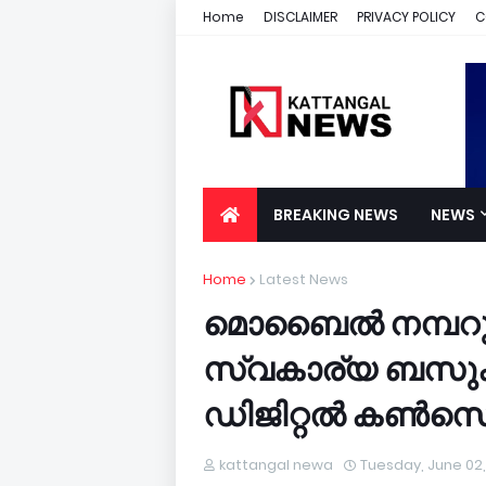
Home
DISCLAIMER
PRIVACY POLICY
C
BREAKING NEWS
NEWS
Home
Latest News
മൊബൈൽ നമ്പറും
സ്വകാര്യ ബസുകള
ഡിജിറ്റൽ കൺസ
kattangal newa
Tuesday, June 02