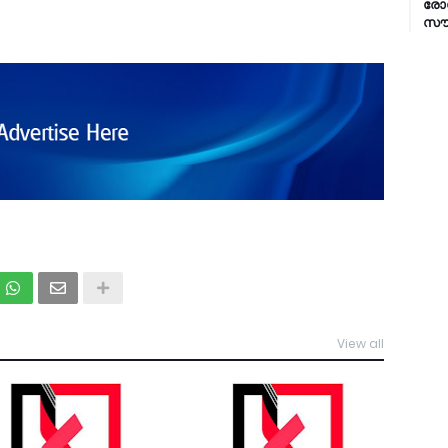
രോഗ
സൗക
View all
TDY