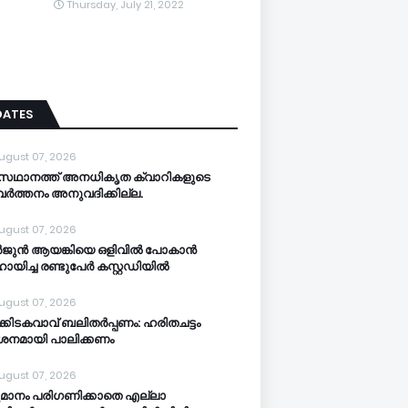
Thursday, July 21, 2022
DATES
ugust 07, 2026
സഥാനത്ത് അനധികൃത ക്വാറികളുടെ
വര്‍ത്തനം അനുവദിക്കില്ല.
ugust 07, 2026
‍ജുന്‍ ആയങ്കിയെ ഒളിവില്‍ പോകാന്‍
യിച്ച രണ്ടുപേര്‍ കസ്റ്റഡിയിൽ
ugust 07, 2026
‍ക്കിടകവാവ് ബലിതര്‍പ്പണം: ഹരിതചട്ടം
‍ശനമായി പാലിക്കണം
ugust 07, 2026
മാനം പരിഗണിക്കാതെ എല്ലാ