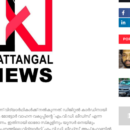
PO
RE
ിദ്യാർഥികൾക്ക് നൽകുന്നത്. ഡിജിറ്റൽ കാർഡിനായി
്ടോർ വാഹന വകുപ്പിന്റെ 'എം.വി.ഡി. ലീഡ്‌സ്' എന്ന
യണം. ഇതിനായി ഓരോ സ്‌കൂളിനും യൂസർ നെയിമും
നത്തിലെ വിദ്യാർഥി 'എം.വി.ഡി. ലീഡ്‌സ്' ആപ്പ് ഫോണിൽ