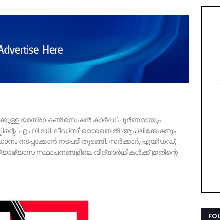
ക്കുള്ള യാത്രാ കൺസെഷൻ കാർഡ് പൂർണമായും
ുപ്പിന്റെ 'എം.വി.ഡി. ലീഡ്‌സ്' മൊബൈൽ ആപ്ലിക്കേഷനും
നം നടപ്പാക്കാൻ നടപടി തുടങ്ങി. സർക്കാർ, എയ്ഡഡ്,
യാഭ്യാസ സ്ഥാപനങ്ങളിലെ വിദ്യാർഥികൾക്ക് ഇതിന്റെ
FO