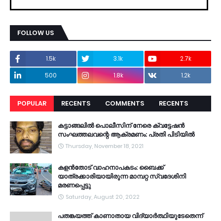
FOLLOW US
1.5k
3.1k
2.7k
500
1.8k
1.2k
POPULAR
RECENTS
COMMENTS
RECENTS
കട്ടാങ്ങലിൽ പൊലീസിന് നേരെ ക്വട്ടേഷൻ
സംഘത്തലവന്റെ ആക്രമണം: പ്രതി പിടിയിൽ
Thursday, November 18, 2021
കളൻതോട് വാഹനാപകടം: ബൈക്ക്
യാത്രക്കാരിയായിരുന്ന മാമ്പറ്റ സ്വദേശിനി
മരണപ്പെട്ടു
Saturday, August 20, 2022
പതങ്കയത്ത് കാണാതായ വിദ്യാർത്ഥിയുടേതെന്ന്