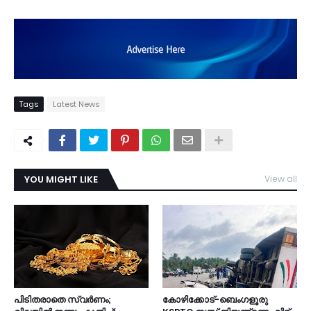
Tags
Latest News
YOU MIGHT LIKE
View all
TDY
പിടിതരാതെ സ്വർണം;
കോഴിക്കോട്-ബെംഗളൂരു