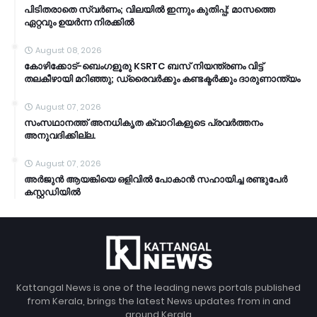
പിടിതരാതെ സ്വർണം; വിലയിൽ ഇന്നും കുതിപ്പ്; മാസത്തെ
ഏറ്റവും ഉയർന്ന നിരക്കിൽ
August 08, 2026
കോഴിക്കോട്-ബെംഗളൂരു KSRTC ബസ് നിയന്ത്രണം വിട്ട്
തലകീഴായി മറിഞ്ഞു; ഡ്രൈവർക്കും കണ്ടക്ടർക്കും ദാരുണാന്ത്യം
August 07, 2026
സംസഥാനത്ത് അനധികൃത ക്വാറികളുടെ പ്രവര്‍ത്തനം
അനുവദിക്കില്ല.
August 07, 2026
അര്‍ജുന്‍ ആയങ്കിയെ ഒളിവില്‍ പോകാന്‍ സഹായിച്ച രണ്ടുപേര്‍
കസ്റ്റഡിയിൽ
Kattangal News is one of the leading news portals published
from Kerala, brings the latest News updates from in and
around Kerala