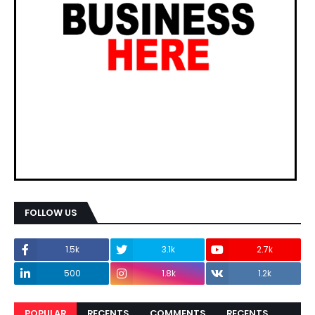
FOLLOW US
1.5k
3.1k
2.7k
500
1.8k
1.2k
POPULAR
RECENTS
COMMENTS
RECENTS