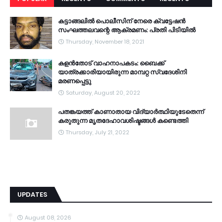
കട്ടാങ്ങലിൽ പൊലീസിന് നേരെ ക്വട്ടേഷൻ
സംഘത്തലവന്റെ ആക്രമണം: പ്രതി പിടിയിൽ
Thursday, November 18, 2021
കളൻതോട് വാഹനാപകടം: ബൈക്ക്
യാത്രക്കാരിയായിരുന്ന മാമ്പറ്റ സ്വദേശിനി
മരണപ്പെട്ടു
Saturday, August 20, 2022
പതങ്കയത്ത് കാണാതായ വിദ്യാർത്ഥിയുടേതെന്ന്
കരുതുന്ന മൃതദേഹാവശിഷ്ടങ്ങൾ കണ്ടെത്തി
Thursday, July 21, 2022
UPDATES
August 08, 2026