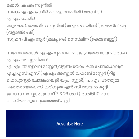
മക്കൾ: എ.എം സുനിൽ
സലാം എ.എം ജസീർ എ.എം ഷാഹിൽ (ആബിദ് )
എ.എം ഷെമീർ
മരുമക്കൾ: ഷെബീന സുനിൽ (തച്ചംപൊയിൽ) ', ഷെഹിൻ യു
(വളാഞ്ചേരി)
സുഹദ പി.എം ആർ (മലപ്പുറം) നെസ്ലീന (കൊടുവള്ളി)
സഹോദരങ്ങൾ: എ.എം മുഹദലി ഹാജി ,പരേതനായ പ്രൊഫ:
എ.എം അബ്ദുഹിമാൻ
എ. എം അബ്ദുല്ല മാസ്റ്റർ(റിട്ട:അധ്യാപകൻ ചേന്നമംഗലൂർ
എച്ച് എസ് എസ്' )എ എം അബ്ദുൽ വഹാബ് മാസ്റ്റർ (റിട്ട
ഹെഡ്മാസ്റ്റർ ചേന്ദമംഗലൂർ യുപി സ്കൂൾ)' പി.എം പാത്തുമ്മ
പരേതരായകെ.സി കദീശുമ്മ എൻ.സി ആയിശ കുട്ടി '
ജനാസ നമസ്കാരം ഇന്ന് (7.3.26 ശനി) രാത്രി 10 മണി
കൊടിയത്തൂർ ജുമാഅത്ത് പള്ളി