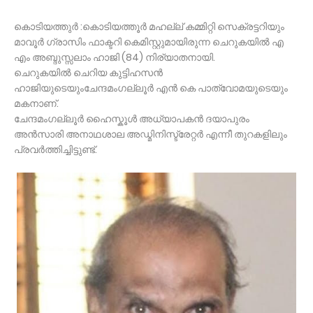
കൊടിയത്തുർ :കൊടിയത്തൂർ മഹല്ല് കമ്മിറ്റി സെക്രട്ടറിയും
മാവൂർ ഗ്രാസിം ഫാക്ടറി കെമിസ്റ്റുമായിരുന്ന ചെറുകയിൽ എ
എം അബ്ദുസ്സലാം ഹാജി (84) നിര്യാതനായി.
ചെറുകയിൽ ചെറിയ കുട്ടിഹസൻ
ഹാജിയുടെയുംചേന്ദമംഗല്ലൂർ എൻ കെ പാത്വോമയുടെയും
മകനാണ്.
ചേന്ദമംഗല്ലൂർ ഹൈസ്കൂൾ അധ്യാപകൻ ദയാപുരം
അൻസാരി അനാഥശാല അഡ്മിനിസ്ട്രേറ്റർ എന്നീ തുറകളിലും
പ്രവർത്തിച്ചിട്ടുണ്ട്.