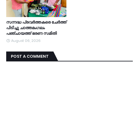
സന്നദ്ധ പ്രവർത്തകരെ ചേർത്ത്
പിടിച്ചു ചാത്തമംഗലം
പഞ്ചായത്ത്‌ ഭരണ സമിതി
August 06, 2026
POST A COMMENT