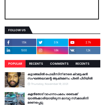
FOLLOW US
1.5k
3.1k
2.7k
500
1.8k
1.2k
POPULAR
RECENTS
COMMENTS
RECENTS
കട്ടാങ്ങലിൽ പൊലീസിന് നേരെ ക്വട്ടേഷൻ
സംഘത്തലവന്റെ ആക്രമണം: പ്രതി പിടിയിൽ
Thursday, November 18, 2021
കളൻതോട് വാഹനാപകടം: ബൈക്ക്
യാത്രക്കാരിയായിരുന്ന മാമ്പറ്റ സ്വദേശിനി
മരണപ്പെട്ടു