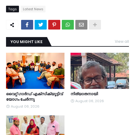
Tags
Latest News
YOU MIGHT LIKE
View all
TDY
വൈറ്റ് ഗാർഡ് എക്സിക്യൂട്ടിവ്
നിര്യാതനായി
യോഗം ചേർന്നു
August 06, 2026
August 06, 2026