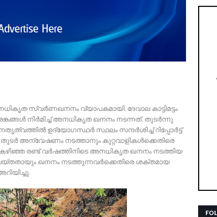
അനധികൃത സ്വർണഖനനം വ്യാപകമായി. ദേവാല കാട്ടിമട്ടം
്കങ്ങൾ നിർമിച്ച് അനധികൃത ഖനനം നടന്നത്. തുടർന്നു
്വത്തിൽ ഉദ്യോഗസ്ഥർ സ്ഥലം സന്ദർശിച്ച് റിപ്പോർട്ട്
ൽ തുടർ അന്വേഷണം നടത്താനും കുറ്റവാളികൾക്കെതിരെ
ു. കഴിഞ്ഞ രണ്ട് വർഷത്തിനിടെ അനധികൃത ഖനനം നടത്തിയ
ചെയ്തതായും ഖനനം നടത്തുന്നവർക്കെതിരെ ശക്തമായ
അറിയിച്ചു.
FO