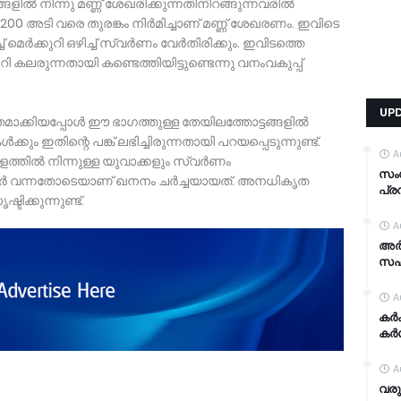
ങ്ങളിൽ നിന്നു മണ്ണ് ശേഖരിക്കുന്നതിനിറങ്ങുന്നവരിൽ
00 അടി വരെ തുരങ്കം നിർമിച്ചാണ് മണ്ണ് ശേഖരണം. ഇവിടെ
ച് മെർക്കുറി ഒഴിച്ച് സ്വർണം വേർതിരിക്കും. ഇവിടത്തെ
കലരുന്നതായി കണ്ടെത്തിയിട്ടുണ്ടെന്നു വനംവകുപ്പ്
UP
തമാക്കിയപ്പോൾ ഈ ഭാഗത്തുള്ള തേയിലത്തോട്ടങ്ങളിൽ
കും ഇതിന്റെ പങ്ക് ലഭിച്ചിരുന്നതായി പറയപ്പെടുന്നുണ്ട്.
A
്തിൽ നിന്നുള്ള യുവാക്കളും സ്വർണം
സം
ുള്ളവർ വന്നതോടെയാണ് ഖനനം ചർച്ചയായത്. അനധികൃത
പ്ര
ിക്കുന്നുണ്ട്.
A
അര്
സഹാ
A
കര്
കര്
A
വരു