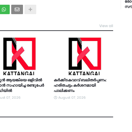
രോഗ
സൗക
View all
TDY
ുന്‍ ആയങ്കിയെ ഒളിവില്‍
കര്‍ക്കിടകവാവ് ബലിതര്‍പ്പണം:
്‍ സഹായിച്ച രണ്ടുപേര്‍
ഹരിതചട്ടം കര്‍ശനമായി
റഡിയിൽ
പാലിക്കണം
ust 07, 2026
August 07, 2026