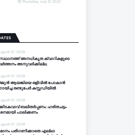
Thursday, July 21, 2022
DATES
ugust 07, 2026
സഥാനത്ത് അനധികൃത ക്വാറികളുടെ
വര്‍ത്തനം അനുവദിക്കില്ല.
ugust 07, 2026
‍ജുന്‍ ആയങ്കിയെ ഒളിവില്‍ പോകാന്‍
യിച്ച രണ്ടുപേര്‍ കസ്റ്റഡിയിൽ
ugust 07, 2026
‍ക്കിടകവാവ് ബലിതര്‍പ്പണം: ഹരിതചട്ടം
‍ശനമായി പാലിക്കണം
ugust 07, 2026
മാനം പരിഗണിക്കാതെ എല്ലാ