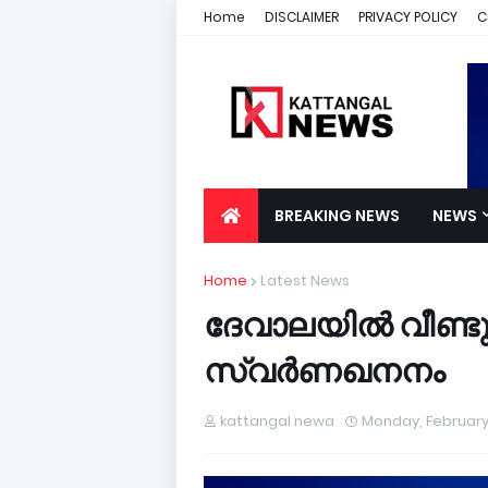
Home
DISCLAIMER
PRIVACY POLICY
C
BREAKING NEWS
NEWS
Home
Latest News
ദേവാലയിൽ വീണ്
സ്വർണഖനനം
kattangal newa
Monday, February 