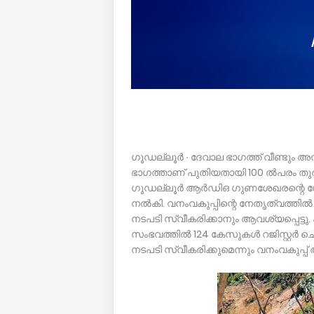
ഗൂഡല്ലൂർ ∙ ദേവാല ഭാഗത്ത് വീണ്ടും 
ഭാഗത്താണ് പുതിയതായി 100 ൽപരം തുരങ
ഗൂഡല്ലൂർ ആർഡിഒ ഗുണശേഖരന്റെ നേതൃത
നൽകി. വനംവകുപ്പിന്റെ നേതൃത്വത്തി
നടപടി സ്വീകരിക്കാനും ആവശ്യപ്പെട്ട
സംഭവത്തിൽ 124 കേസുകൾ റജിസ്റ്റർ 
നടപടി സ്വീകരിക്കുമെന്നും വനംവകുപ്പ് 