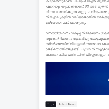
കിട്ടാതെയുമാണ് പലരും മരിച്ചത്. തുരങ്ക
ഏറെയും യുവാക്കളാണ്. 80 അടി മുതൽ 2
നിന്നു ശേഖരിക്കുന്ന മണ്ണും കല്ലും അരച്
നീർച്ചാലുകളിൽ വലിയതോതിൽ മെർക്കുറി 
ഉദ്യോഗസ്ഥർ പറയുന്നു.
വനത്തിൽ വനം വകുപ്പ് നിരീക്ഷണം ശക്
തുരങ്കനിർമാണം ആരംഭിച്ചു. തോട്ടമുടമകൾക്
സ്വർണത്തിന് വില ഉയർന്നതോടെ കേരളത
തേടിയെത്തിത്തുടങ്ങി. പുറമേ നിന്ന
ഖനനം വലിയ പരിസ്ഥിതി പ്രശ്നങ്ങളും സൃഷ്ട
Tags
Latest News