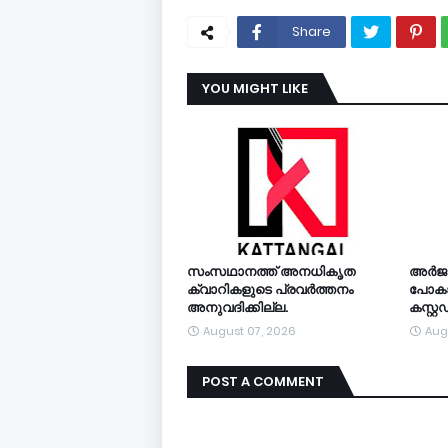
Share
YOU MIGHT LIKE
സംസഥാനത്ത് അനധികൃത
അര്‍ജ
ക്വാറികളുടെ പ്രവര്‍ത്തനം
പോകാന
അനുവദിക്കില്ല.
കസ്റ്
August 07, 2026
Aug
POST A COMMENT