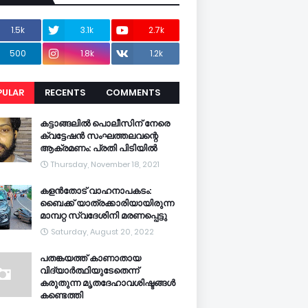
1.5k
3.1k
2.7k
500
1.8k
1.2k
PULAR
RECENTS
COMMENTS
CENTS
കട്ടാങ്ങലിൽ പൊലീസിന് നേരെ
ക്വട്ടേഷൻ സംഘത്തലവന്റെ
ആക്രമണം: പ്രതി പിടിയിൽ
Thursday, November 18, 2021
കളൻതോട് വാഹനാപകടം:
ബൈക്ക് യാത്രക്കാരിയായിരുന്ന
മാമ്പറ്റ സ്വദേശിനി മരണപ്പെട്ടു
Saturday, August 20, 2022
പതങ്കയത്ത് കാണാതായ
വിദ്യാർത്ഥിയുടേതെന്ന്
കരുതുന്ന മൃതദേഹാവശിഷ്ടങ്ങൾ
കണ്ടെത്തി