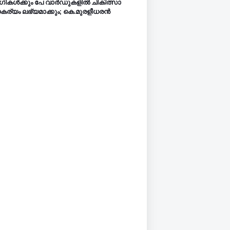
ികൾക്കും പേ വാർഡുകളിൽ ചികിത്സാ
ര്യം ലഭ്യമാക്കും; കെ.മുരളീധരൻ