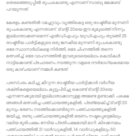
തെരഞ്ഞെടുപ്പിൽ രൂപംകൊണ്ടു എന്നാണ് സാബു ജേക്കബ്
പറയുന്നത്.
കേരളം കണ്ടതിൽ വച്ചേറ്റവും വൃത്തികെട്ട ഒരു രാഷ്ട്രീയ മുന്നണി
രൂപംകൊണ്ടു എന്നതാണ്. ട്വന്റി 20യെ ഈ ഭൂമുഖത്ത് നിന്നും
ഇല്ലാതാക്കണമെന്ന് എൽഡിഎഫും യുഡിഎഫും തുടങ്ങി 25
രാഷ്ട്രീയ പാർട്ടികളുടെ ഒരു ജനകീയ മുന്നണി രൂപംകൊണ്ടു
ഒരേ സ്ഥാനാർഥികളെ നിർത്തി, ഒരേ ചിഹ്നത്തിൽ തന്നെ
മത്സരിച്ച്‌, ഒരേ വാഹനത്തിൽ ഇവരുടെയെല്ലാം കൊടികൾ
നാട്ടിക്കൊണ്ട് പ്രചാരണം നടത്തുന്ന വളരെ ദൗർഭാഗ്യകരമായ
ഒരു കാഴ്ചയാണ് നമ്മൾ കണ്ടത്.
പരസ്പരം കടിച്ചു കീറുന്ന രാഷ്ട്രീയ പാർട്ടിക്കാർ വർഗീയ
ശക്തികളെയെല്ലാം കൂട്ടുപിടിച്ചു കൊണ്ട് ട്വന്റി 20യെ
എന്നന്നേക്കുമായി ഇല്ലാതാക്കാനുള്ള അജണ്ട ഉണ്ടാക്കി. പക്ഷെ
ഞങ്ങൾ മത്സരിച്ച പഞ്ചായത്തുകളിൽ, പ്രത്യേകിച്ച്‌ ട്വന്റി 20
മുമ്പും ഭരണം നടത്തിക്കൊണ്ടിരുന്ന പഞ്ചായത്തുകളിൽ
ജയിച്ചു. രണ്ടു പഞ്ചായത്തുകളിൽ ഭരണം നഷ്ടപ്പെട്ടെങ്കിലും
വലിയ ഭൂരിപക്ഷം നേടിയ പ്രതിപക്ഷമായി മാറി. കിഴക്കമ്പലം
പഞ്ചായത്തിൽ 21 വാർഡുകളിൽ, 14 വാർഡുകളിലും 50