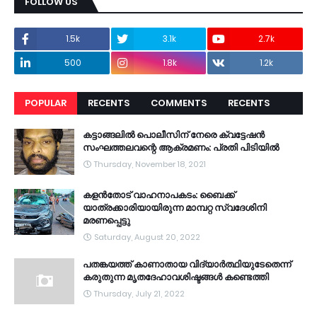
FOLLOW US
1.5k
3.1k
2.7k
500
1.8k
1.2k
POPULAR
RECENTS
COMMENTS
RECENTS
കട്ടാങ്ങലിൽ പൊലീസിന് നേരെ ക്വട്ടേഷൻ
സംഘത്തലവന്റെ ആക്രമണം: പ്രതി പിടിയിൽ
Thursday, November 18, 2021
കളൻതോട് വാഹനാപകടം: ബൈക്ക്
യാത്രക്കാരിയായിരുന്ന മാമ്പറ്റ സ്വദേശിനി
മരണപ്പെട്ടു
Saturday, August 20, 2022
പതങ്കയത്ത് കാണാതായ വിദ്യാർത്ഥിയുടേതെന്ന്
കരുതുന്ന മൃതദേഹാവശിഷ്ടങ്ങൾ കണ്ടെത്തി
Thursday, July 21, 2022