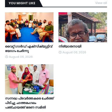
YOU MIGHT LIKE
View all
TDY
വൈറ്റ് ഗാർഡ് എക്സിക്യൂട്ടിവ്
നിര്യാതനായി
യോഗം ചേർന്നു
August 06, 2026
August 06, 2026
സന്നദ്ധ പ്രവർത്തകരെ ചേർത്ത്
പിടിച്ചു ചാത്തമംഗലം
പഞ്ചായത്ത്‌ ഭരണ സമിതി