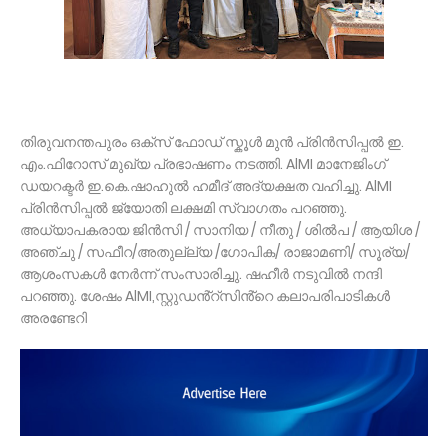
തിരുവനന്തപുരം ഒക്സ് ഫോഡ് സ്കൂൾ മുൻ പ്രിൻസിപ്പൽ ഇ.
എം.ഫിറോസ് മുഖ്യ പ്രഭാഷണം നടത്തി. AlMI മാനേജിംഗ്
ഡയറക്ടർ ഇ.കെ.ഷാഹുൽ ഹമീദ് അദ്യക്ഷത വഹിച്ചു. AlMI
പ്രിൻസിപ്പൽ ജ്യോതി ലക്ഷമി സ്വാഗതം പറഞ്ഞു.
അധ്യാപകരായ ജിൻസി / സാനിയ / നീതു / ശിൽപ / ആയിശ /
അഞ്ചു / സഫീറ/അതുല്ല്യ /ഗോപിക/ രാജാമണി/ സൂര്യ/
ആശംസകൾ നേർന്ന് സംസാരിച്ചു. ഷഹീർ നടുവിൽ നന്ദി
പറഞ്ഞു. ശേഷം AlMI,സ്റ്റുഡൻ്റ്സിൻ്റെ കലാപരിപാടികൾ
അരണ്ടേറി