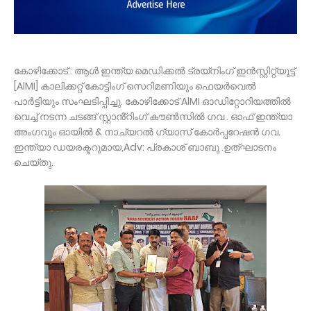
കോഴിക്കോട് : ആൾ ഇന്ത്യ മെഡിക്കൽ ട്രയ്നിംഗ് ഇൻസ്റ്റിറ്റ്യൂട്ട്
[AlMI] കാലിക്കറ്റ് കോട്ടിംഗ് സെറിമണിയും ഫെയർവെൽ
പാർട്ടിയും സംഘടിപ്പിച്ചു. കോഴിക്കോട് AlMI ഓഡിറ്റോറിയത്തിൽ
വെച്ച് നടന്ന ചടങ്ങ് സ്റ്റാൻ്റിംഗ് കൗൺസിൽ ഗവ . ഓഫ് ഇന്ത്യാ
അംഗവും ഓയിൽ & നാച്യറൽ ഗ്യാസ് കോർപ്പറേഷൻ ഗവ.
ഇന്ത്യാ ഡയരക്ടറുമായ,Adv: പ്രകാശ് ബാബു .ഉത്ഘാടനം
ചെയ്തു.