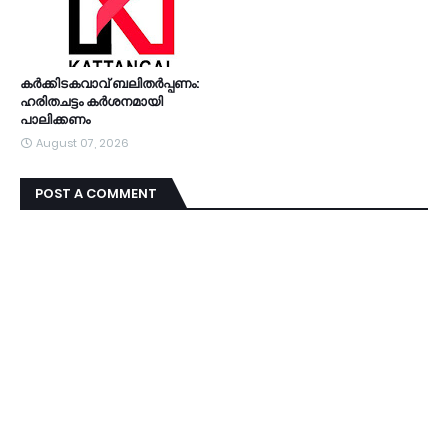
കര്‍ക്കിടകവാവ് ബലിതര്‍പ്പണം:
ഹരിതചട്ടം കര്‍ശനമായി
പാലിക്കണം
August 07, 2026
POST A COMMENT