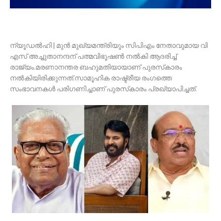
ന്യൂഡല്‍ഹി | മുന്‍ മുഖ്യമന്ത്രിയും സിപിഎം നേതാവുമായ വി
എസ് അച്ചുതാനന്ദന് പത്മവിഭൂഷണ്‍ നല്‍കി ആദരിച്ച്
രാജ്യം.മരണാനന്തര ബഹുമതിയായാണ് പുരസ്‌കാരം
നല്‍കിയിരിക്കുന്നത്.സാമൂഹിക രാഷ്ട്രീയ രംഗത്തെ
സംഭാവനകള്‍ പരിഗണിച്ചാണ് പുരസ്‌കാരം പ്രഖ്യാപിച്ചത്.