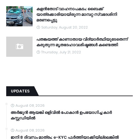
കളൻതോട് വാഹനാപകടം: ബൈക്ക്
യാത്രക്കാരിയായിരുന്ന മാമ്പറ്റ സ്വദേശിനി
മരണപ്പെട്ടു
Saturday, August 20, 2022
പതങ്കയത്ത് കാണാതായ വിദ്യാർത്ഥിയുടേതെന്ന്
കരുതുന്ന മൃതദേഹാവശിഷ്ടങ്ങൾ കണ്ടെത്തി
Thursday, July 21, 2022
UPDATES
August 08, 2026
അർജുൻ ആയങ്കി ഒളിവിൽ പോകാൻ ഉപയോഗിച്ച കാർ
കസ്റ്റഡിയിൽ
August 08, 2026
ഇനി 8 ദിവസം മാത്രം; e-KYC പൂര്‍ത്തിയാക്കിയില്ലെങ്കില്‍