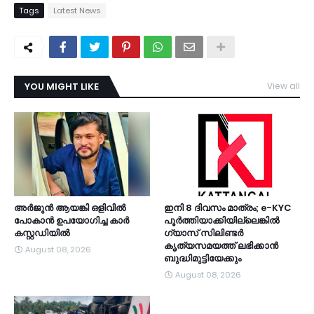
Tags
Latest News
YOU MIGHT LIKE
View all
TDY
അർജുൻ ആയങ്കി ഒളിവിൽ
ഇനി 8 ദിവസം മാത്രം; e-KYC
പോകാൻ ഉപയോഗിച്ച കാർ
പൂര്‍ത്തിയാക്കിയില്ലെങ്കില്‍
കസ്റ്റഡിയിൽ
ഗ്യാസ് സിലിണ്ടര്‍
കൃത്യസമയത്ത് ലഭിക്കാന്‍
August 08, 2026
ബുദ്ധിമുട്ടിയേക്കും
August 08, 2026