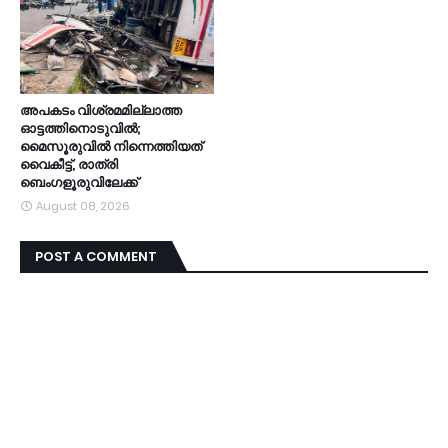
അപകടം വിശ്രമമില്ലാത്ത
ഓട്ടത്തിനൊടുവിൽ;
മൈസൂരുവിൽ നിന്നെത്തിയത്
വൈകീട്ട്, രാത്രി
ബെംഗളൂരുവിലേക്ക്
August 08, 2026
POST A COMMENT