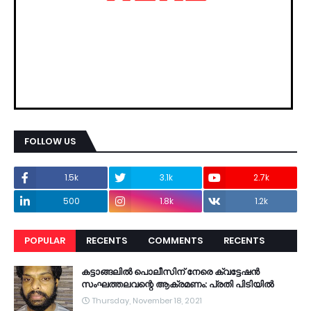
FOLLOW US
1.5k
3.1k
2.7k
500
1.8k
1.2k
POPULAR
RECENTS
COMMENTS
RECENTS
കട്ടാങ്ങലിൽ പൊലീസിന് നേരെ ക്വട്ടേഷൻ
സംഘത്തലവന്റെ ആക്രമണം: പ്രതി പിടിയിൽ
Thursday, November 18, 2021