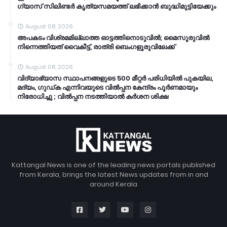
ഗ്യാസ് സിലിണ്ടര്‍ കൃത്യസമയത്ത് ലഭിക്കാന്‍ ബുദ്ധിമുട്ടിയേക്കും
August 08, 2026
അപകടം വിശ്രമമില്ലാത്ത ഓട്ടത്തിനൊടുവിൽ; മൈസൂരുവിൽ
നിന്നെത്തിയത് വൈകീട്ട്, രാത്രി ബെംഗളൂരുവിലേക്ക്
August 08, 2026
വിദ്യാഭ്യാസ സ്ഥാപനങ്ങളുടെ 500 മീറ്റർ പരിധിയിൽ പുകയില,
മദ്യം, ഗുഡ്ക എന്നിവയുടെ വിൽപ്പന കേന്ദ്രം പൂർണമായും
നിരോധിച്ചു ; വിൽപ്പന നടത്തിയാൽ കർശന ശിക്ഷ
Kattangal News is one of the leading news portals published
from Kerala, brings the latest News updates from in and
around Kerala