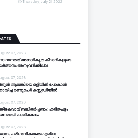
Thursday, July 21, 2022
DATES
ugust 07, 2026
സഥാനത്ത് അനധികൃത ക്വാറികളുടെ
വര്‍ത്തനം അനുവദിക്കില്ല.
ugust 07, 2026
‍ജുന്‍ ആയങ്കിയെ ഒളിവില്‍ പോകാന്‍
യിച്ച രണ്ടുപേര്‍ കസ്റ്റഡിയിൽ
ugust 07, 2026
‍ക്കിടകവാവ് ബലിതര്‍പ്പണം: ഹരിതചട്ടം
‍ശനമായി പാലിക്കണം
ugust 07, 2026
മാനം പരിഗണിക്കാതെ എല്ലാ