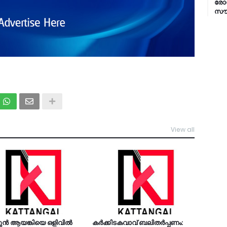
രോഗ
സൗക
View all
TDY
ുന്‍ ആയങ്കിയെ ഒളിവില്‍
കര്‍ക്കിടകവാവ് ബലിതര്‍പ്പണം: