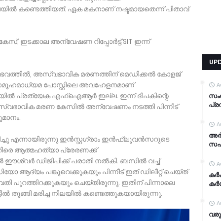
 നിലയിൽ കണ്ടെത്തിയത്. ഏക മകനാണ് നഷ്ടമായതെന്ന് പിതാവ്
സ്; ഇടക്കാല അന്വേഷണ റിപ്പോർട്ട് SIT ഇന്ന്
UP
ഭവത്തിൽ, അസ്വഭാവിക മരണത്തിന് മെഡിക്കൽ കോളജ്
സമൂഹമാധ്യമ പോസ്റ്റിലെ അവഹേളനമാണ്
A
യിൽ പ്രത്യേക എഫ്ഐആർ ഇല്ല. ഇന്ന് ദീപകിന്റെ
സം
പ്ര
 ആസ്വഭാവിക മരണ കേസിൽ അന്വേഷണം നടത്തി പിന്നീട്
ുമാനം.
A
അര്
ച്ചു എന്നായിരുന്നു ഇൻസ്റ്റഗ്രാം ഇൻഫ്ലൂവൻസറുടെ
സഹാ
രെ ആത്മഹത്യാ പ്രേരണക്ക്
ൽ ഈശ്വർ ഡിജിപിക്ക് പരാതി നൽകി. ബസിൽ വച്ച്
A
ഡിയോ ആദ്യം പങ്കുവെക്കുകയും പിന്നീട് ഇത് ഡിലീറ്റ് ചെയ്ത്
കര്
ി പുറത്തിറക്കുകയും ചെയ്തിരുന്നു. ഇതിന് പിന്നാലെ
കര്
ടിൽ തൂങ്ങി മരിച്ച നിലയിൽ കണ്ടെത്തുകയായിരുന്നു.
A
വരു