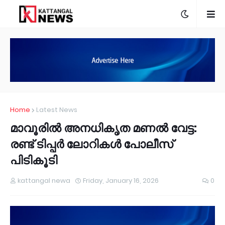
Home
Latest News
മാവൂരിൽ അനധികൃത മണൽ വേട്ട:
രണ്ട് ടിപ്പർ ലോറികൾ പോലീസ്
പിടികൂടി
kattangal newa
Friday, January 16, 2026
0