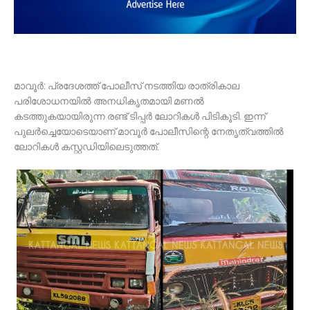
മാവൂർ: പ്രദേശത്ത് പോലീസ് നടത്തിയ രാത്രികാല
പരിശോധനയിൽ അനധികൃതമായി മണൽ
കടത്തുകയായിരുന്ന രണ്ട് ടിപ്പർ ലോറികൾ പിടികൂടി. ഇന്ന്
പുലർച്ചെയോടെയാണ് മാവൂർ പോലീസിന്റെ നേതൃത്വത്തിൽ
ലോറികൾ കസ്റ്റഡിയിലെടുത്തത്.