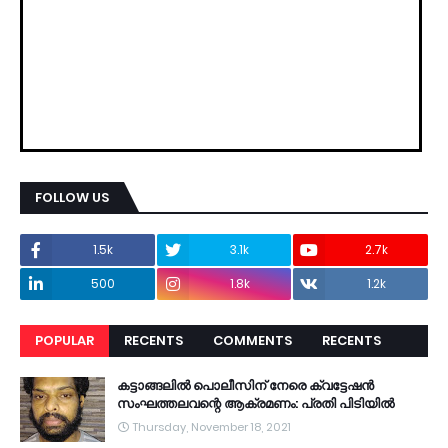
FOLLOW US
1.5k
3.1k
2.7k
500
1.8k
1.2k
POPULAR
RECENTS
COMMENTS
RECENTS
കട്ടാങ്ങലിൽ പൊലീസിന് നേരെ ക്വട്ടേഷൻ
സംഘത്തലവന്റെ ആക്രമണം: പ്രതി പിടിയിൽ
Thursday, November 18, 2021