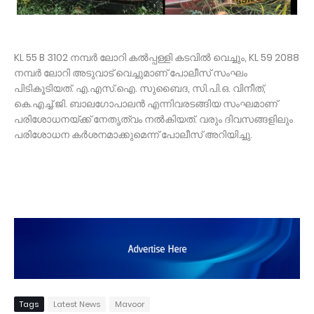
KL 55 B 3102 നമ്പർ ലോറി കൽപ്പള്ളി കടവിൽ വെച്ചും, KL 59 2088
നമ്പർ ലോറി അടുവാട് വെച്ചുമാണ് പോലീസ് സംഘം
പിടികൂടിയത്. എ.എസ്.ഐ. സുബൈദ, സി.പി.ഒ. വിനീത്,
കെ.എച്ച്.ജി. ബാലഗോപാലൻ എന്നിവരടങ്ങിയ സംഘമാണ്
പരിശോധനയ്ക്ക് നേതൃത്വം നൽകിയത്. വരും ദിവസങ്ങളിലും
പരിശോധന കർശനമാക്കുമെന്ന് പോലീസ് അറിയിച്ചു.
Tags
Latest News
Mavoor