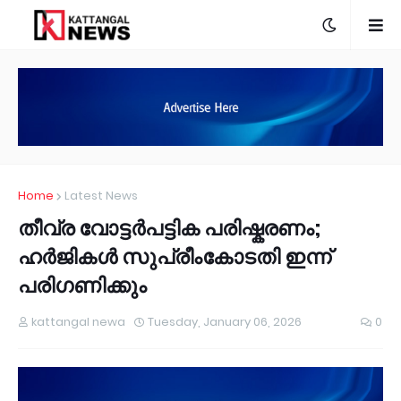
Home
Latest News
തീവ്ര വോട്ടർപട്ടിക പരിഷ്കരണം;
ഹർജികൾ സുപ്രീംകോടതി ഇന്ന്
പരിഗണിക്കും
kattangal newa
Tuesday, January 06, 2026
0