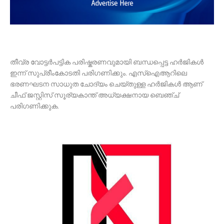
തീവ്ര വോട്ടർപട്ടിക പരിഷ്കരണവുമായി ബന്ധപ്പെട്ട ഹർജികൾ
ഇന്ന് സുപ്രീംകോടതി പരിഗണിക്കും. എസ്ഐആറിലെ
ഭരണഘടന സാധുത ചോദ്യം ചെയ്തുള്ള ഹർജികൾ ആണ്
ചീഫ് ജസ്റ്റിസ് സൂര്യകാന്ത് അധ്യക്ഷനായ ബെഞ്ച്
പരിഗണിക്കുക.