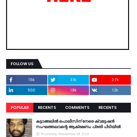
FOLLOW US
1.5k
3.1k
2.7k
500
1.8k
1.2k
POPULAR
RECENTS
COMMENTS
RECENTS
കട്ടാങ്ങലിൽ പൊലീസിന് നേരെ ക്വട്ടേഷൻ
സംഘത്തലവന്റെ ആക്രമണം: പ്രതി പിടിയിൽ
Thursday, November 18, 2021