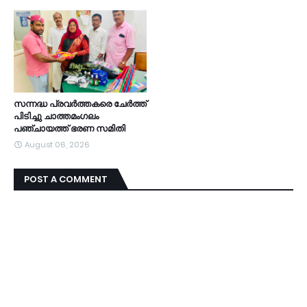
സന്നദ്ധ പ്രവർത്തകരെ ചേർത്ത്
പിടിച്ചു ചാത്തമംഗലം
പഞ്ചായത്ത്‌ ഭരണ സമിതി
August 06, 2026
POST A COMMENT