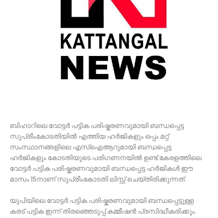
ബിഹാറിലെ വോട്ടർ പട്ടിക പരിഷ്കരണവുമായി ബന്ധപ്പെട്ട
സുപ്രീംകോടതിയിൽ എത്തിയ ഹർജികളും ഒപ്പം മറ്റ്
സംസ്ഥാനങ്ങളിലെ എസ്ഐആറുമായി ബന്ധപ്പെട്ട
ഹർജികളും കോട‌തിയുടെ പരിഗണനയിൽ ഉണ്ട്.കേരളത്തിലെ
വോട്ടർ പട്ടിക പരിഷ്കരണവുമായി ബന്ധപ്പെട്ട ഹർജികൾ ഈ
മാസം 15നാണ് സുപ്രീംകോടതി ലിസ്റ്റ് ചെയ്തിരിക്കുന്നത്.
യുപിയിലെ വോട്ടർ പട്ടിക പരിഷ്കരണവുമായി ബന്ധപ്പെട്ടുള്ള
കരട് പട്ടിക ഇന്ന് തിരഞ്ഞെടുപ്പ് കമ്മീഷൻ പ്രസിദ്ധീകരിക്കും.