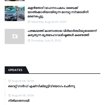
കളൻതോട് വാഹനാപകടം: ബൈക്ക്
യാത്രക്കാരിയായിരുന്ന മാമ്പറ്റ സ്വദേശിനി
മരണപ്പെട്ടു
Saturday, August 20, 2022
പതങ്കയത്ത് കാണാതായ വിദ്യാർത്ഥിയുടേതെന്ന്
കരുതുന്ന മൃതദേഹാവശിഷ്ടങ്ങൾ കണ്ടെത്തി
Thursday, July 21, 2022
UPDATES
August 06, 2026
വൈറ്റ് ഗാർഡ് എക്സിക്യൂട്ടിവ് യോഗം ചേർന്നു
August 06, 2026
നിര്യാതനായി