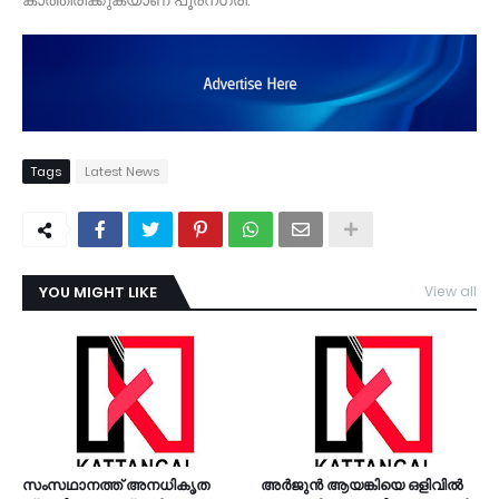
കാത്തിരിക്കുകയാണ് പൂരനഗരി."
Tags
Latest News
YOU MIGHT LIKE
View all
TDY
സംസഥാനത്ത് അനധികൃത
അര്‍ജുന്‍ ആയങ്കിയെ ഒളിവില്‍