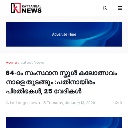
Home
Latest News
64-ാം സംസ്ഥാന സ്കൂൾ കലോത്സവം
നാളെ തുടങ്ങും :പതിനായിരം
പ്രതിഭകൾ, 25 വേദികൾ
kattangal newa
Tuesday, January 13, 2026
0