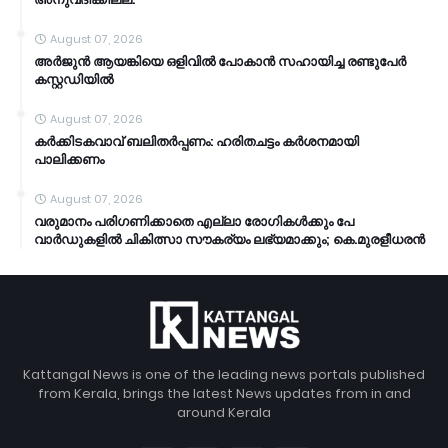
August 07, 2026
അര്‍ജുന്‍ ആയങ്കിയെ ഒളിവില്‍ പോകാന്‍ സഹായിച്ച രണ്ടുപേര്‍
കസ്റ്റഡിയിൽ
August 07, 2026
കര്‍ക്കിടകവാവ് ബലിതര്‍പ്പണം: ഹരിതചട്ടം കര്‍ശനമായി
പാലിക്കണം
August 07, 2026
വരുമാനം പരിഗണിക്കാതെ എല്ലാ രോഗികൾക്കും പേ
വാർഡുകളിൽ ചികിത്സാ സൗകര്യം ലഭ്യമാക്കും; കെ.മുരളീധരൻ
Kattangal News is one of the leading news portals published
from Kerala, brings the latest News updates from in and
around Kerala