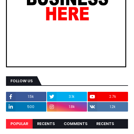
FOLLOW US
1.5k
3.1k
2.7k
500
1.8k
1.2k
POPULAR
RECENTS
COMMENTS
RECENTS