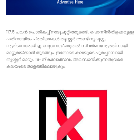
117.5 പവൻ പൊൻകപ്പ് നാടുചുറ്റിത്തുടങ്ങി. പൊന്നിൻതിളക്കമുള്ള
പതിനായിരം പ്രതീക്ഷകൾ തൃശ്ശൂർ റൗണ്ടിനുചുറ്റും
വട്ടമിടാനാരംഭിച്ചു. ബുധനാഴ്ചമുതൽ സ്വർണനേട്ടത്തിനായി
മാറ്റുരയ്ക്കാൻ തുടങ്ങും. ഇതോടെ കലയുടെ പൂരപ്പറമ്പായി
തൃശ്ശൂർ മാറും. 18-ന് കലോത്സവം അവസാനിക്കുന്നതുവരെ
കലയുടെ താളത്തിലൊഴുകും.