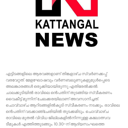
എട്ടിടങ്ങളിലെ ആരവങ്ങളാണ് തിങ്കളാഴ്ച സ്വർണക്കപ്പ്
വരവേറ്റത്. മേളഘോഷവും വർണബലൂണുകളുമുൾപ്പെടെ
അലങ്കാരങ്ങൾ ഒരുക്കിയായിരുന്നു എതിരേൽക്കൽ.
ചാലക്കുടിയിൽ രാവിലെ ഒൻപതിന് തുടങ്ങിയ സ്വീകരണം
വൈകീട്ട് മൂന്നിന് ചേലക്കരയിലാണ് അവസാനിച്ചത്.
ചൊവ്വാഴ്ച ആറിടങ്ങളിൽകൂടി സ്വീകരണം നടക്കും. രാവിലെ
ഒൻപതിന് വടക്കാഞ്ചേരിയിൽ തുടക്കമിടും. ചൊവ്വാഴ്ച
രാവിലെ മുതൽ വിവിധ ജില്ലകളിൽനിന്നുള്ള കലോത്സവ
ടീമുകൾ എത്തിത്തുടങ്ങും. 10.30-ന് ആദ്യസംഘത്തെ