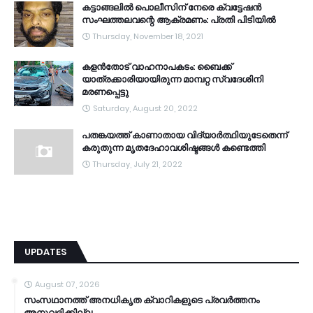
കട്ടാങ്ങലിൽ പൊലീസിന് നേരെ ക്വട്ടേഷൻ
സംഘത്തലവന്റെ ആക്രമണം: പ്രതി പിടിയിൽ
Thursday, November 18, 2021
കളൻതോട് വാഹനാപകടം: ബൈക്ക്
യാത്രക്കാരിയായിരുന്ന മാമ്പറ്റ സ്വദേശിനി
മരണപ്പെട്ടു
Saturday, August 20, 2022
പതങ്കയത്ത് കാണാതായ വിദ്യാർത്ഥിയുടേതെന്ന്
കരുതുന്ന മൃതദേഹാവശിഷ്ടങ്ങൾ കണ്ടെത്തി
Thursday, July 21, 2022
UPDATES
August 07, 2026
സംസഥാനത്ത് അനധികൃത ക്വാറികളുടെ പ്രവര്‍ത്തനം
അനുവദിക്കില്ല.