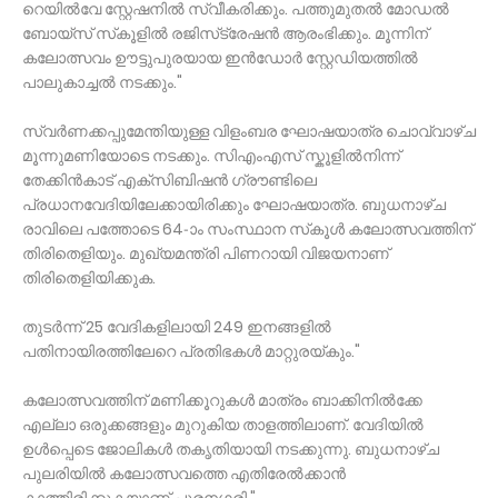
റെയിൽവേ സ്റ്റേഷനിൽ സ്വീകരിക്കും. പത്തുമുതൽ മോഡൽ
ബോയ്‌സ് സ്‌കൂളിൽ രജിസ്‌ട്രേഷൻ ആരംഭിക്കും. മൂന്നിന്
കലോത്സവം ഊട്ടുപുരയായ ഇൻഡോർ സ്റ്റേഡിയത്തിൽ
പാലുകാച്ചൽ നടക്കും."
സ്വർണക്കപ്പുമേന്തിയുള്ള വിളംബര ഘോഷയാത്ര ചൊവ്വാഴ്ച
മൂന്നുമണിയോടെ നടക്കും. സിഎംഎസ് സ്കൂളിൽനിന്ന്
തേക്കിൻകാട് എക്‌സിബിഷൻ ഗ്രൗണ്ടിലെ
പ്രധാനവേദിയിലേക്കായിരിക്കും ഘോഷയാത്ര. ബുധനാഴ്ച
രാവിലെ പത്തോടെ 64-ാം സംസ്ഥാന സ്‌കൂൾ കലോത്സവത്തിന്
തിരിതെളിയും. മുഖ്യമന്ത്രി പിണറായി വിജയനാണ്
തിരിതെളിയിക്കുക.
തുടർന്ന് 25 വേദികളിലായി 249 ഇനങ്ങളിൽ
പതിനായിരത്തിലേറെ പ്രതിഭകൾ മാറ്റുരയ്കും."
കലോത്സവത്തിന് മണിക്കൂറുകൾ മാത്രം ബാക്കിനിൽക്കേ
എല്ലാ ഒരുക്കങ്ങളും മുറുകിയ താളത്തിലാണ്. വേദിയിൽ
ഉൾപ്പെടെ ജോലികൾ തകൃതിയായി നടക്കുന്നു. ബുധനാഴ്ച
പുലരിയിൽ കലോത്സവത്തെ എതിരേൽക്കാൻ