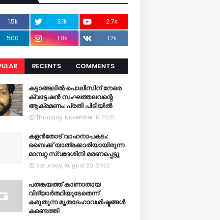
1.5k
3.1k
2.7k
500
1.8k
1.2k
PULAR
RECENTS
COMMENTS
CENTS
കട്ടാങ്ങലിൽ പൊലീസിന് നേരെ
ക്വട്ടേഷൻ സംഘത്തലവന്റെ
ആക്രമണം: പ്രതി പിടിയിൽ
Thursday, November 18, 2021
കളൻതോട് വാഹനാപകടം:
ബൈക്ക് യാത്രക്കാരിയായിരുന്ന
മാമ്പറ്റ സ്വദേശിനി മരണപ്പെട്ടു
Saturday, August 20, 2022
പതങ്കയത്ത് കാണാതായ
വിദ്യാർത്ഥിയുടേതെന്ന്
കരുതുന്ന മൃതദേഹാവശിഷ്ടങ്ങൾ
കണ്ടെത്തി