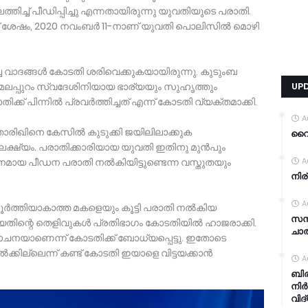
ത്തിച്ച്‌ പീഡിപ്പിച്ചു എന്നതായിരുന്നു യുവതിയുടെ പരാതി.
ന് ശേഷം, 2020 നവംബർ 11-നാണ് യുവതി പൊലിസില്‍ മൊഴി
ച വാദങ്ങള്‍ കോടതി ശരിവെക്കുകയായിരുന്നു. കുടുംബ
‍ മലപ്പുറം സ്വദേശിനിയായ ഭാര്യയും സുഹൃത്തും
UP
ക് പിന്നില്‍ പ്രവർത്തിച്ചത് എന്ന് കോടതി വ്യക്തമാക്കി.
A
 താരിഖിനെ കേസില്‍ കുടുക്കി ജയിലിലാക്കുക
വൈറ
ലക്ഷ്യം. പരാതിക്കാരിയായ യുവതി ഇതിനു മുൻപും
ാനമായ പീഡന പരാതി നല്‍കിയിട്ടുണ്ടെന്ന വസ്തുതയും
A
നിര
A
ൂർത്തിയാകാത്ത മകളെയും കൂട്ടി പരാതി നല്‍കിയ
സന്
ിയതിന്റെ തെളിവുകള്‍ പ്രതിഭാഗം കോടതിയില്‍ ഹാജരാക്കി.
ചാത
ോചനയാണെന്ന് കോടതിക്ക് ബോധ്യപ്പെട്ടു. ഇതോടെ
്‍ക്കില്ലെന്ന് കണ്ട് കോടതി ഇയാളെ വിട്ടയക്കാൻ
A
ബിര
നിർ
വിദ