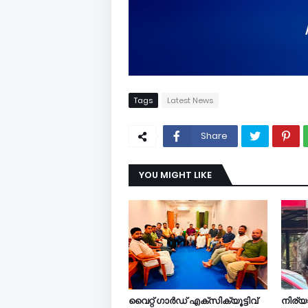
Tags
Latest News
Share
YOU MIGHT LIKE
വൈറ്റ് ഗാർഡ് എക്സിക്യൂട്ടിവ്
നിര്