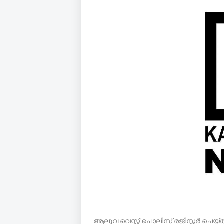
ആലുവ വെസ്റ്റ് പൊലിസ് രജിസ്റ്റർ ചെയ