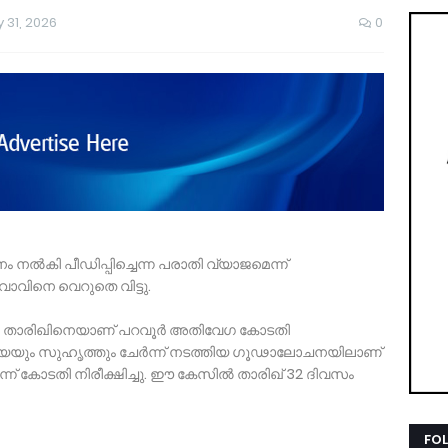
 31, 2026
0
 നല്‍കി പീഡിപ്പിച്ചെന്ന പരാതി വ്യാജമെന്ന്
ാവിനെ വെറുതെ വിട്ടു.
ടില്‍ താരിഖിനെയാണ് പറവൂർ അതിവേഗ കോടതി
 ഭാര്യയും സുഹൃത്തും ചേർന്ന് നടത്തിയ ഗൂഢാലോചനയിലാണ്
് കോടതി നിരീക്ഷിച്ചു. ഈ കേസില്‍ താരിഖ് 32 ദിവസം
FO