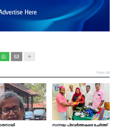
View all
TDY
യാതനായി
സന്നദ്ധ പ്രവർത്തകരെ ചേർത്ത്