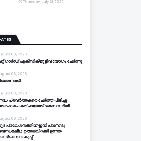
Thursday, July 21, 2022
DATES
ugust 06, 2026
്റ് ഗാർഡ് എക്സിക്യൂട്ടിവ് യോഗം ചേർന്നു
ugust 06, 2026
്യാതനായി
ugust 06, 2026
നദ്ധ പ്രവർത്തകരെ ചേർത്ത് പിടിച്ചു
്തമംഗലം പഞ്ചായത്ത്‌ ഭരണ സമിതി
ugust 06, 2026
ുദ പ്രവേശനത്തിന് ഇനി പ്ലസ് ടു
ബന്ധമല്ല; ഉത്തരവിറക്കി ഉന്നത
്യാഭ്യാസ വകുപ്പ്