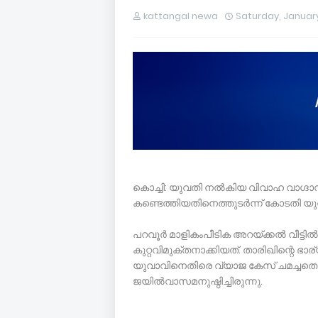
kattangal newa
Saturday, January
കൊച്ചി: യുവതി നല്‍കിയ വിവാഹ വാഗ്ദാനം
കണ്ടെത്തിയതിനെത്തുടർന്ന് കോടതി യുവ
പറവൂർ മാളികംപീടിക അറയ്ക്കല്‍ വീട്
കുറ്റവിമുക്തനാക്കിയത്. താരിഖിന്റെ
യുവാവിനെതിരെ വ്യാജ കേസ് ചമച്ചതെന്ന
ജയില്‍വാസമനുഷ്ഠിച്ചിരുന്നു.