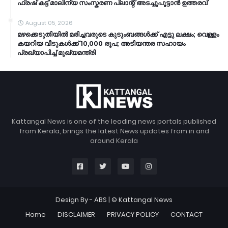
ഫ്രഷ് കട്ട് മാലിന്യ സംസ്കരണ പ്ലാന്റ് അടച്ചുപൂട്ടാൻ ഉത്തരവ്
August 05, 2026
മഴക്കെടുതിയിൽ മരിച്ചവരുടെ കുടുംബങ്ങൾക്ക് എട്ടു ലക്ഷം; വെള്ളം
കയറിയ വീടുകൾക്ക് 10,000 രൂപ; അടിയന്തര സഹായം
പ്രഖ്യാപിച്ച് മുഖ്യമന്ത്രി
Kattangal News is one of the leading news portals published
from Kerala, brings the latest News updates from in and
around Kerala
Design By -
ABS
| © Kattangal News
Home
DISCLAIMER
PRIVACY POLICY
CONTACT