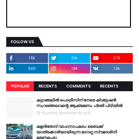
FOLLOW US
1.5k
3.1k
2.7k
500
1.8k
1.2k
POPULAR
RECENTS
COMMENTS
RECENTS
കട്ടാങ്ങലിൽ പൊലീസിന് നേരെ ക്വട്ടേഷൻ
സംഘത്തലവന്റെ ആക്രമണം: പ്രതി പിടിയിൽ
Thursday, November 18, 2021
കളൻതോട് വാഹനാപകടം: ബൈക്ക്
യാത്രക്കാരിയായിരുന്ന മാമ്പറ്റ സ്വദേശിനി
മരണപ്പെട്ടു