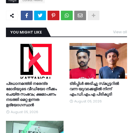
Tags
Latest News
YOU MIGHT LIKE
View all
TDY
പ്രധാനമന്ത്രി നരേന്ദ്ര
ട്രിപ്പിള്‍ അടിച്ചു സ്‌കൂട്ടറില്‍
മോദിയുടെ വീഡിയോ നീക്കം
വന്ന യുവാക്കളില്‍ നിന്ന്
ചെയ്ത സംഭവം; ക്ഷമാപണം
എം.ഡി.എം.എ പിടികൂടി
നടത്തി മെറ്റ ഉന്നത
August 05, 2026
ഉദ്യോഗസ്ഥന്‍
August 05, 2026