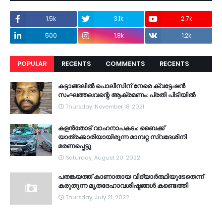
1.5k
3.1k
2.7k
500
1.8k
1.2k
POPULAR
RECENTS
COMMENTS
RECENTS
കട്ടാങ്ങലിൽ പൊലീസിന് നേരെ ക്വട്ടേഷൻ
സംഘത്തലവന്റെ ആക്രമണം: പ്രതി പിടിയിൽ
Thursday, November 18, 2021
കളൻതോട് വാഹനാപകടം: ബൈക്ക്
യാത്രക്കാരിയായിരുന്ന മാമ്പറ്റ സ്വദേശിനി
മരണപ്പെട്ടു
Saturday, August 20, 2022
പതങ്കയത്ത് കാണാതായ വിദ്യാർത്ഥിയുടേതെന്ന്
കരുതുന്ന മൃതദേഹാവശിഷ്ടങ്ങൾ കണ്ടെത്തി
Thursday, July 21, 2022