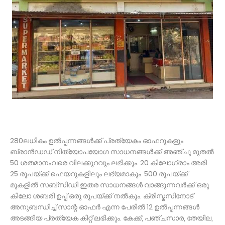
280ലധികം ഉൽപ്പന്നങ്ങൾക്ക് പ്രത്യേകം ഓഫറുകളും
ബ്രാൻഡഡ് നിത്യോപയോഗ സാധനങ്ങൾക്ക് അഞ്ചു മുതൽ
50 ശതമാനംവരെ വിലക്കുറവും ലഭിക്കും. 20 കിലോഗ്രാം അരി
25 രൂപയ്ക്ക് ഫെയറുകളിലും ലഭ്യമാകും. 500 രൂപയ്ക്ക്
മുകളിൽ സബ്സിഡി ഇതര സാധനങ്ങൾ വാങ്ങുന്നവർക്ക് ഒരു
കിലോ ശബരി ഉപ്പ് ഒരു രൂപയ്ക്ക് നൽകും. ക്രിസ്മസിനോട്
അനുബന്ധിച്ച് സാന്റ ഓഫർ എന്ന പേരിൽ 12 ഉൽപ്പന്നങ്ങൾ
അടങ്ങിയ പ്രത്യേക കിറ്റ്‌ ലഭിക്കും. കേക്ക്, പഞ്ചസാര, തേയില,