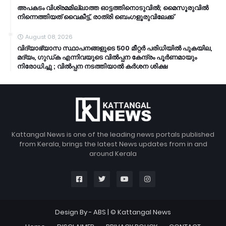
അപകടം വിശ്രമമില്ലാത്ത ഓട്ടത്തിനൊടുവിൽ; മൈസൂരുവിൽ
നിന്നെത്തിയത് വൈകീട്ട്, രാത്രി ബെംഗളൂരുവിലേക്ക്
August 08, 2026
വിദ്യാഭ്യാസ സ്ഥാപനങ്ങളുടെ 500 മീറ്റർ പരിധിയിൽ പുകയില,
മദ്യം, ഗുഡ്ക എന്നിവയുടെ വിൽപ്പന കേന്ദ്രം പൂർണമായും
നിരോധിച്ചു ; വിൽപ്പന നടത്തിയാൽ കർശന ശിക്ഷ
Kattangal News is one of the leading news portals published
from Kerala, brings the latest News updates from in and
around Kerala
Design By -
ABS
| © Kattangal News