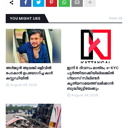
YOU MIGHT LIKE
View all
TDY
അർജുൻ ആയങ്കി ഒളിവിൽ
ഇനി 8 ദിവസം മാത്രം; e-KYC
പോകാൻ ഉപയോഗിച്ച കാർ
പൂര്‍ത്തിയാക്കിയില്ലെങ്കില്‍
കസ്റ്റഡിയിൽ
ഗ്യാസ് സിലിണ്ടര്‍
കൃത്യസമയത്ത് ലഭിക്കാന്‍
August 08, 2026
ബുദ്ധിമുട്ടിയേക്കും
August 08, 2026