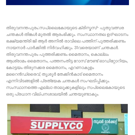
തിരുവനന്തപുരം:സപ്ലൈകോയുടെ ക്രിസ്മസ്- പുതുവത്സര
ചന്തകൾ തിങ്കൾ മുതൽ ആരംഭിക്കും. സംസ്ഥാനതല ഉദ്ഘാടനം
ഭക്ഷ്യമന്ത്രി ജി ആർ അനിൽ രാവിലെ പത്തിന് പുത്തരിക്കണ്ടം
നായനാർ പാർക്കിൽ നിർവഹിക്കും. 31വരെയാണ് ചന്തകൾ.
തിരുവനന്തപുരം പുത്തരിക്കണ്ടം മൈതാനം, കൊല്ലം
ആശ്രാമം മൈതാനം, പത്തനംതിട്ട റോസ് മൗണ്ട് ഓഡിറ്റോറിയം,
കോട്ടയം തിരുനക്കര മൈതാനം, എറണാകുളം
മറൈൻഡ്രൈവ്, തൃശൂർ തേക്കിൻകാട് മൈതാനം
എന്നിവിടങ്ങളിൽ പ്രത്യേക ചന്തകൾ സംഘടിപ്പിക്കും.
സംസ്ഥാനത്തെ എല്ലാ താലൂക്കുകളിലും സപ്ലൈകോയുടെ
ഒരു പ്രധാന വില്പനശാലയിൽ ചന്തയുണ്ടാകും.