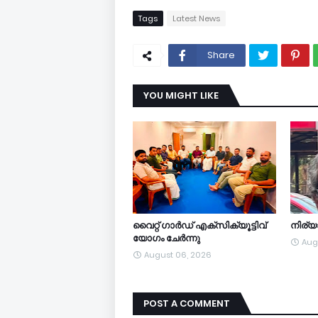
Tags
Latest News
Share
YOU MIGHT LIKE
വൈറ്റ് ഗാർഡ് എക്സിക്യൂട്ടിവ്
നിര്
യോഗം ചേർന്നു
Aug
August 06, 2026
POST A COMMENT