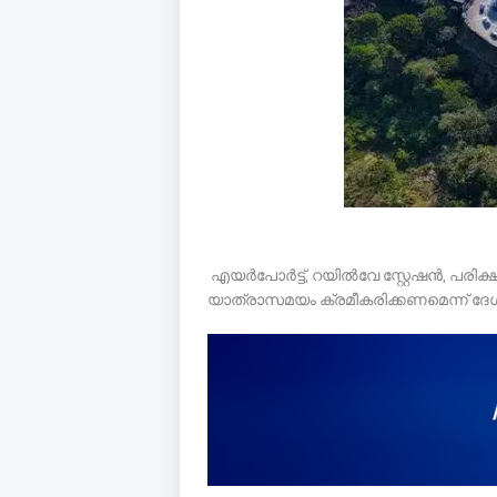
എയർപോർട്ട്, റയിൽവേ സ്റ്റേഷൻ, പരിക
യാത്രാസമയം ക്രമീകരിക്കണമെന്ന് ദേ