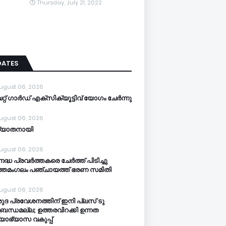
Thursday, July 21, 2022
DATES
ugust 06, 2026
്റ് ഗാർഡ് എക്സിക്യൂട്ടിവ് യോഗം ചേർന്നു
ugust 06, 2026
്യാതനായി
ugust 06, 2026
നദ്ധ പ്രവർത്തകരെ ചേർത്ത് പിടിച്ചു
്തമംഗലം പഞ്ചായത്ത്‌ ഭരണ സമിതി
ugust 06, 2026
ുദ പ്രവേശനത്തിന് ഇനി പ്ലസ് ടു
ബന്ധമല്ല; ഉത്തരവിറക്കി ഉന്നത
്യാഭ്യാസ വകുപ്പ്