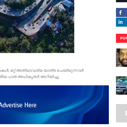
PO
RE
്ഷകൾ, മറ്റ് അത്യാവശ്യ യാത്ര ചെയ്യുന്നവർ
ശീയ പാത അധികൃതർ അറിയിച്ചു.