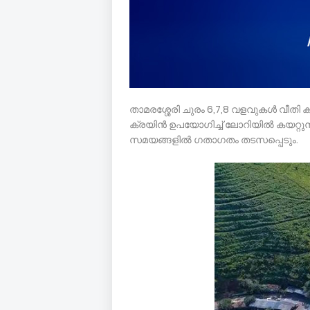
താമരശ്ശേരി ചുരം 6,7,8 വളവുകൾ വീതി കൂ
ക്രയിൻ ഉപയോഗിച്ച് ലോറിയിൽ കയറ്റു
സമയങ്ങളിൽ ഗതാഗതം തടസപ്പെടും.