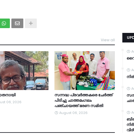
UP
View all
TDY
A
വൈറ
A
നിര
A
യാതനായി
സന്നദ്ധ പ്രവർത്തകരെ ചേർത്ത്
സന്
പിടിച്ചു ചാത്തമംഗലം
ചാത
ust 06, 2026
പഞ്ചായത്ത്‌ ഭരണ സമിതി
A
August 06, 2026
ബിര
നിർ
വിദ