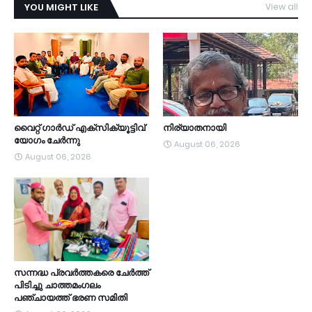
YOU MIGHT LIKE
View all
TDY
വൈറ്റ് ഗാർഡ് എക്സിക്യൂട്ടിവ്
നിര്യാതനായി
യോഗം ചേർന്നു
August 06, 2026
August 06, 2026
സന്നദ്ധ പ്രവർത്തകരെ ചേർത്ത്
പിടിച്ചു ചാത്തമംഗലം
പഞ്ചായത്ത്‌ ഭരണ സമിതി