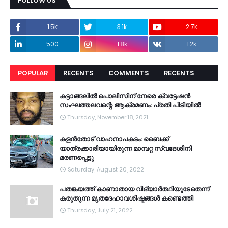
FOLLOW US
1.5k
3.1k
2.7k
500
1.8k
1.2k
POPULAR
RECENTS
COMMENTS
RECENTS
കട്ടാങ്ങലിൽ പൊലീസിന് നേരെ ക്വട്ടേഷൻ
സംഘത്തലവന്റെ ആക്രമണം: പ്രതി പിടിയിൽ
Thursday, November 18, 2021
കളൻതോട് വാഹനാപകടം: ബൈക്ക്
യാത്രക്കാരിയായിരുന്ന മാമ്പറ്റ സ്വദേശിനി
മരണപ്പെട്ടു
Saturday, August 20, 2022
പതങ്കയത്ത് കാണാതായ വിദ്യാർത്ഥിയുടേതെന്ന്
കരുതുന്ന മൃതദേഹാവശിഷ്ടങ്ങൾ കണ്ടെത്തി
Thursday, July 21, 2022