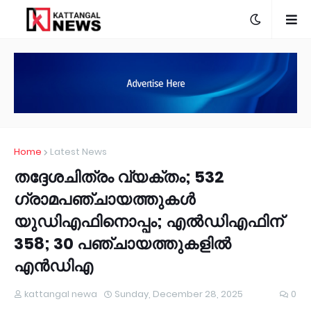
Home
Latest News
തദ്ദേശചിത്രം വ്യക്തം; 532
ഗ്രാമപഞ്ചായത്തുകൾ
യുഡിഎഫിനൊപ്പം; എൽഡിഎഫിന്
358; 30 പഞ്ചായത്തുകളിൽ
എൻഡിഎ
kattangal newa
Sunday, December 28, 2025
0