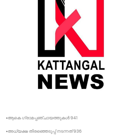
▪️ആകെ ഗ്രാമപ്പഞ്ചായത്തുകൾ 941
▪️അധ്യക്ഷ തിരഞ്ഞെടുപ്പ് നടന്നത് 936