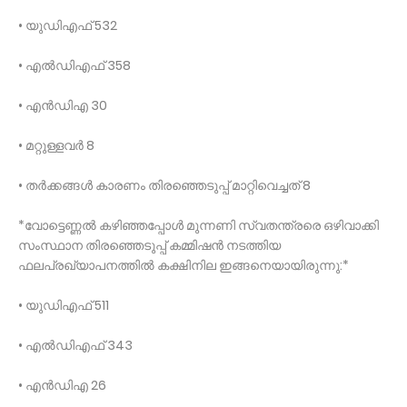
• യുഡിഎഫ് 532
• എൽഡിഎഫ് 358
• എൻഡിഎ 30
• മറ്റുള്ളവർ 8
• തർക്കങ്ങൾ കാരണം തിരഞ്ഞെടുപ്പ് മാറ്റിവെച്ചത് 8
*വോട്ടെണ്ണൽ കഴിഞ്ഞപ്പോൾ ­മുന്നണി സ്വതന്ത്രരെ ഒഴിവാക്കി
സംസ്ഥാന തിരഞ്ഞെടുപ്പ് കമ്മിഷൻ നടത്തിയ
ഫലപ്രഖ്യാപനത്തിൽ കക്ഷിനില ഇങ്ങനെയായിരുന്നു:*
• യുഡിഎഫ് 511
• എൽഡിഎഫ് 343
• എൻഡിഎ 26