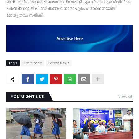
മില്ലത്ത് ഓർഡർലി കമാൻഡ് നൽകി. എസ്‌വൈഎസ് ജില്ലാ
പ്രസിഡന്റ് ടി.പി.സി.തങ്ങൾ നാദാപുരം പ്രാർഥനയ്ക്ക്
നേതൃത്വം നൽകി.
Tags
Kozhikode
Latest News
YOU MIGHT LIKE
View all
TDY