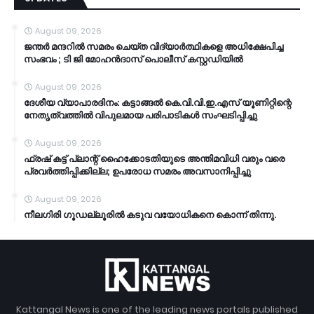
August 09, 2026
ജന്തര്‍ മന്ദറില്‍ സമരം ചെയ്ത വിദ്യാര്‍ത്ഥികളെ അധിക്ഷേപിച്ച
സംഭവം ; ടി ജി മോഹൻദാസ് പൊലീസ് കസ്റ്റഡിയിൽ
August 09, 2026
ദേശീയ വ്യാപാരദിനം: കട്ടാങ്ങൽ കെ.വി.വി.ഇ.എസ് യൂണിറ്റിന്റെ
നേതൃത്വത്തിൽ വിപുലമായ പരിപാടികൾ സംഘടിപ്പിച്ചു
August 09, 2026
ഫ്രഷ് കട്ട് പ്ലാന്റ് ഹൈക്കോടതിയുടെ അന്തിമവിധി വരും വരെ
പ്രവർത്തിപ്പിക്കില്ല; ഉപരോധ സമരം അവസാനിപ്പിച്ചു
August 09, 2026
നീലഗിരി ഗൂഡല്ലൂരിൽ കടുവ വയോധികനെ കൊന്ന് തിന്നു.
Kattangal News is one of the leading news portals published