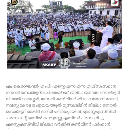
എം.കെ.രാഘവൻ എംപി, എസ്കെഎസ്എസ്എഫ് സംസ്ഥാന
ജനറൽ സെക്രട്ടറി ഒ.പി.അഷ്റഫ്, ജില്ലാ ജനറൽ സെക്രട്ടറി
നിഷാൻ ഓമശ്ശേരി, ജനറൽ കൺവീനർ ത്വാഹ യമാനി മാറാട്,
സമസ്ത കേരള ജംഇയ്യത്തുൽ മുഅല്ലിമീൻ ജില്ലാ ജനറൽ
സെക്രട്ടറി ബഷീർ ദാരിമി പന്തിപ്പൊയിൽ, എസ്കെഎസ്ബിവി
പ്രസിഡന്റ് ജസീൽ പെരുമണ്ണ എന്നിവർ പ്രസംഗിച്ചു.
എസ്കെഎസ്ബിവി ജില്ലാ വർക്കിങ് കൺവീനർ ഫർഹാൻ