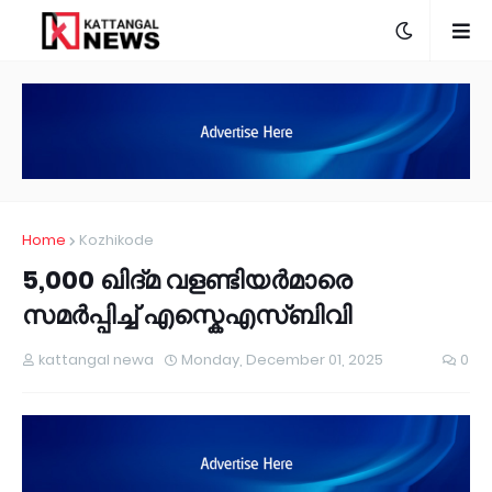
Home
Kozhikode
5,000 ഖിദ്മ വളണ്ടിയർമാരെ
സമർപ്പിച്ച് എസ്കെഎസ്ബിവി
kattangal newa
Monday, December 01, 2025
0