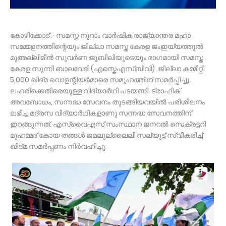
കോഴിക്കോട് :∙ സമസ്ത നൂറാം വാർഷിക രാജ്യാന്തര മഹാ
സമ്മേളനത്തിന്റെയും ജില്ലാ സമസ്ത കേരള ജംഇയ്യത്തുൽ
മുഅല്ലിമീൻ സുവർണ ജൂബിലിയുടെയും ഭാഗമായി സമസ്ത
കേരള സുന്നി ബാലവേദി (എസ്കെഎസ്ബിവി) ജില്ലാ കമ്മിറ്റി
5,000 ഖിദ്മ വൊളന്റിയർമാരെ സമൂഹത്തിന് സമർപ്പിച്ചു.
ലഹരിക്കെതിരെയുള്ള വിദ്യാർഥി പടയണി, ട്രാഫിക്
അവബോധം, സന്നദ്ധ സേവനം തുടങ്ങിയവയിൽ പരിശീലനം
ലഭിച്ച മദ്രസ വിദ്യാർഥികളാണു സന്നദ്ധ സേവനത്തിന്
ഇറങ്ങുന്നത്. എസ്‌വൈഎസ് സംസ്ഥാന ജനറൽ സെക്രട്ടറി
മുഹമ്മദ് കോയ തങ്ങൾ ജമലുല്ലൈലി സല്യൂട്ട് സ്വീകരിച്ച്
ഖിദ്മ സമർപ്പണം നിർവഹിച്ചു.