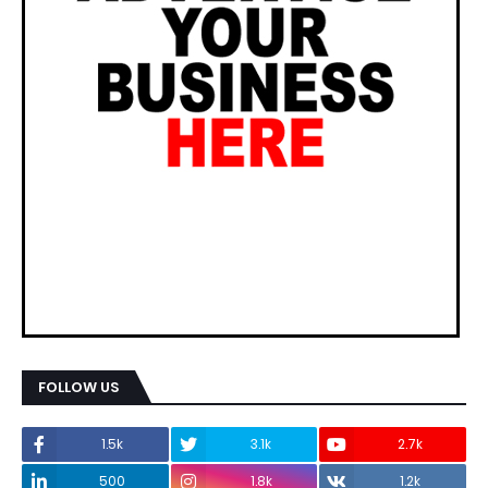
FOLLOW US
1.5k
3.1k
2.7k
500
1.8k
1.2k