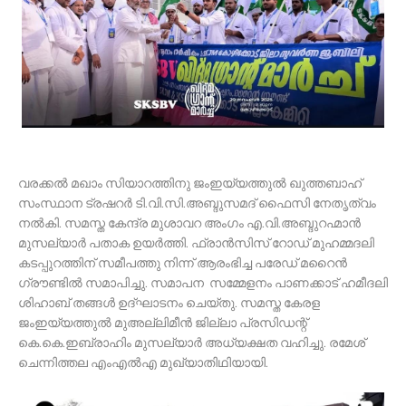
വരക്കൽ മഖാം സിയാറത്തിനു ജംഇയ്യത്തുൽ ഖുത്തബാഹ്
സംസ്ഥാന ട്രഷറർ ടി.വി.സി.അബ്ദുസമദ് ഫൈസി നേതൃത്വം
നൽകി. സമസ്ത കേന്ദ്ര മുശാവറ അംഗം എ.വി.അബ്ദുറഹ്മാൻ
മുസല്യാർ പതാക ഉയർത്തി. ഫ്രാൻസിസ് റോഡ് മുഹമ്മദലി
കടപ്പുറത്തിന് സമീപത്തു നിന്ന് ആരംഭിച്ച പരേഡ് മറൈൻ
ഗ്രൗണ്ടിൽ സമാപിച്ചു. സമാപന സമ്മേളനം പാണക്കാട് ഹമീദലി
ശിഹാബ് തങ്ങൾ ഉദ്ഘാടനം ചെയ്തു. സമസ്ത കേരള
ജംഇയ്യത്തുൽ മുഅല്ലിമീൻ ജില്ലാ പ്രസിഡന്റ്
കെ.കെ.ഇബ്രാഹിം മുസല്യാർ അധ്യക്ഷത വഹിച്ചു. രമേശ്
ചെന്നിത്തല എംഎൽഎ മുഖ്യാതിഥിയായി.