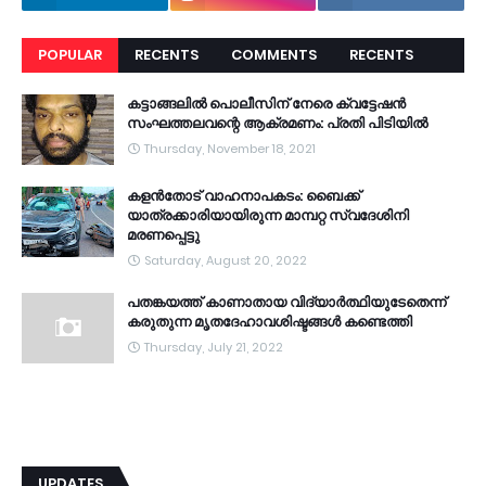
POPULAR
RECENTS
COMMENTS
RECENTS
കട്ടാങ്ങലിൽ പൊലീസിന് നേരെ ക്വട്ടേഷൻ
സംഘത്തലവന്റെ ആക്രമണം: പ്രതി പിടിയിൽ
Thursday, November 18, 2021
കളൻതോട് വാഹനാപകടം: ബൈക്ക്
യാത്രക്കാരിയായിരുന്ന മാമ്പറ്റ സ്വദേശിനി
മരണപ്പെട്ടു
Saturday, August 20, 2022
പതങ്കയത്ത് കാണാതായ വിദ്യാർത്ഥിയുടേതെന്ന്
കരുതുന്ന മൃതദേഹാവശിഷ്ടങ്ങൾ കണ്ടെത്തി
Thursday, July 21, 2022
UPDATES