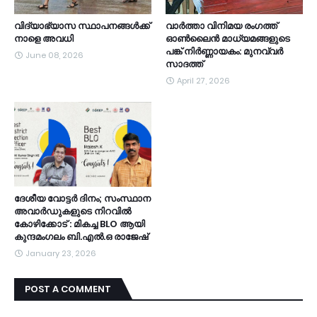
വിദ്യാഭ്യാസ സ്ഥാപനങ്ങൾക്ക്
വാർത്താ വിനിമയ രംഗത്ത്
നാളെ അവധി
ഓൺലൈൻ മാധ്യമങ്ങളുടെ
പങ്ക് നിർണ്ണായകം: മുനവ്വർ
June 08, 2026
സാദത്ത്
April 27, 2026
ദേശീയ വോട്ടർ ദിനം; സംസ്ഥാന
അവാർഡുകളുടെ നിറവിൽ
കോഴിക്കോട് : മികച്ച BLO ആയി
കുന്ദമംഗലം ബി.എൽ.ഒ രാജേഷ്
January 23, 2026
POST A COMMENT