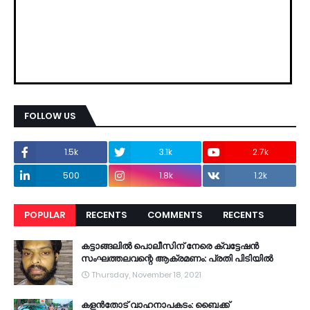
FOLLOW US
1.5k
3.1k
2.7k
500
1.8k
1.2k
POPULAR
RECENTS
COMMENTS
RECENTS
കട്ടാങ്ങലിൽ പൊലീസിന് നേരെ ക്വട്ടേഷൻ
സംഘത്തലവന്റെ ആക്രമണം: പ്രതി പിടിയിൽ
Thursday, November 18, 2021
കളൻതോട് വാഹനാപകടം: ബൈക്ക്