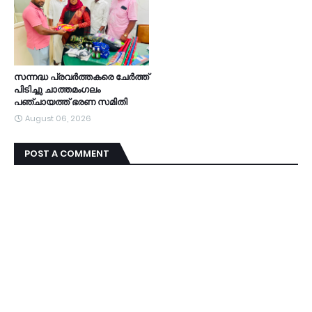
സന്നദ്ധ പ്രവർത്തകരെ ചേർത്ത്
പിടിച്ചു ചാത്തമംഗലം
പഞ്ചായത്ത്‌ ഭരണ സമിതി
August 06, 2026
POST A COMMENT