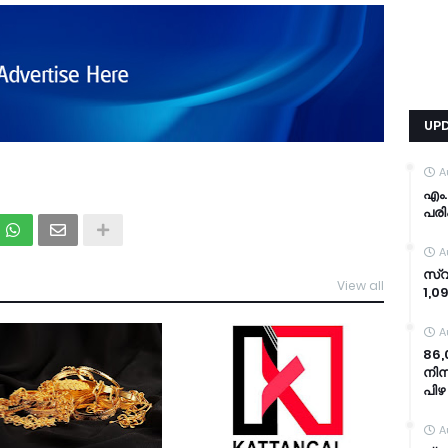
UP
A
എം.
പരി
A
സ്വ
View all
TDY
1,0
A
86
നിന
പിഴ
A