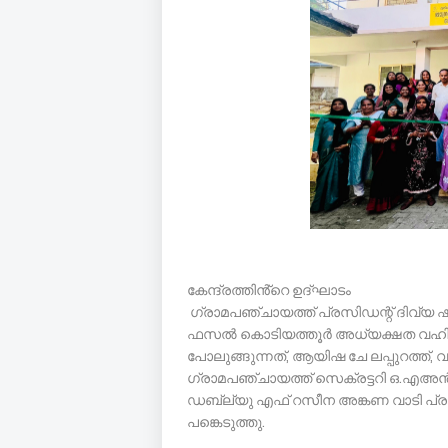
കേന്ദ്രത്തിൻ്റെ ഉദ്ഘാടം
ഗ്രാമപഞ്ചായത്ത് പ്രസിഡന്റ് ദിവ്യ 
ഫസൽ കൊടിയത്തൂർ അധ്യക്ഷത വഹിച്ചു.
പോലുങ്ങുന്നത്, ആയിഷ ചേ ലപ്പുറത്ത്, 
ഗ്രാമപഞ്ചായത്ത് സെക്രട്ടറി ഒ.
ഡബ്ല്യു എഫ് റസീന അങ്കണ വാടി പ്
പങ്കെടുത്തു.