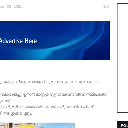
er 08, 2025
0
്കും കുട്ടികൾക്കും സാമൂഹിക, മാനസിക, നിയമ സഹായം
ഭിച്ചു. ഉസ്സൻ മാസ്റ്റർ സ്മൃതി കേന്ദ്രത്തിന് സമീപത്തെ
ന്നത്.
പാടികൾ, സ്വയംതൊഴിൽ പദ്ധതികൾ, കൗൺസലിംഗ്
ടപ്പാക്കപ്പെടും.
FO