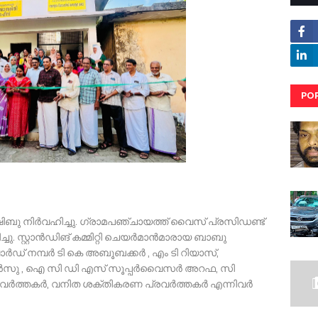
PO
RE
ഷിബു നിർവഹിച്ചു. ഗ്രാമപഞ്ചായത്ത് വൈസ് പ്രസിഡണ്ട്
 സ്റ്റാൻഡിങ് കമ്മിറ്റി ചെയർമാൻമാരായ ബാബു
വാർഡ് നമ്പർ ടി കെ അബൂബക്കർ , എം ടി റിയാസ്,
എഅൻസു , ഐ സി ഡി എസ് സൂപ്പർവൈസർ അറഫ, സി
രവർത്തകർ, വനിത ശക്തികരണ പ്രവർത്തകർ എന്നിവർ