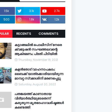
1.5k
3.1k
2.7k
500
1.8k
1.2k
PULAR
RECENTS
COMMENTS
CENTS
കട്ടാങ്ങലിൽ പൊലീസിന് നേരെ
ക്വട്ടേഷൻ സംഘത്തലവന്റെ
ആക്രമണം: പ്രതി പിടിയിൽ
Thursday, November 18, 2021
കളൻതോട് വാഹനാപകടം:
ബൈക്ക് യാത്രക്കാരിയായിരുന്ന
മാമ്പറ്റ സ്വദേശിനി മരണപ്പെട്ടു
Saturday, August 20, 2022
പതങ്കയത്ത് കാണാതായ
വിദ്യാർത്ഥിയുടേതെന്ന്
കരുതുന്ന മൃതദേഹാവശിഷ്ടങ്ങൾ
കണ്ടെത്തി