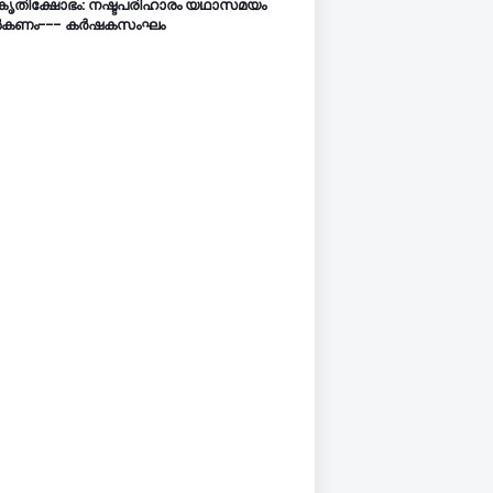
കൃതിക്ഷോഭം: നഷ്ടപരിഹാരം യഥാസമയം
കണം--- കർഷകസംഘം