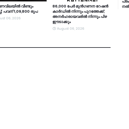
പ്ര
ണവിലയിൽ വീണ്ടും
86,000 പേർ മുൻഗണന റേഷൻ
നൽ
പ്; പവന് 1,09,800 രൂപ
കാർഡിൽ നിന്നും പുറത്തേക്ക്;
അനർഹരായവരിൽ നിന്നും പിഴ
ust 06, 2026
ഈടാക്കും
August 06, 2026