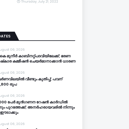
Thursday, July 21, 2022
DATES
ugust 06, 2026
കെ മുനീര്‍ കാബിനറ്റ്പദവിയിലേക്ക്; ഭരണ
ഷ്‌കാര കമ്മീഷന്‍ ചെയര്‍മാനാക്കാന്‍ ധാരണ
ugust 06, 2026
ർണവിലയിൽ വീണ്ടും കുതിപ്പ്; പവന്
9,800 രൂപ
ugust 06, 2026
,000 പേർ മുൻഗണന റേഷൻ കാർഡിൽ
്നും പുറത്തേക്ക്; അനർഹരായവരിൽ നിന്നും
 ഈടാക്കും
ugust 06, 2026