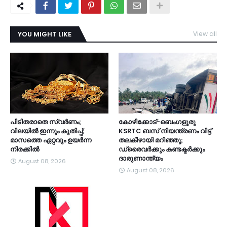
YOU MIGHT LIKE
View all
TDY
പിടിതരാതെ സ്വർണം;
കോഴിക്കോട്-ബെംഗളൂരു
വിലയിൽ ഇന്നും കുതിപ്പ്;
KSRTC ബസ് നിയന്ത്രണം വിട്ട്
മാസത്തെ ഏറ്റവും ഉയർന്ന
തലകീഴായി മറിഞ്ഞു;
നിരക്കിൽ
ഡ്രൈവർക്കും കണ്ടക്ടർക്കും
ദാരുണാന്ത്യം
August 08, 2026
August 08, 2026