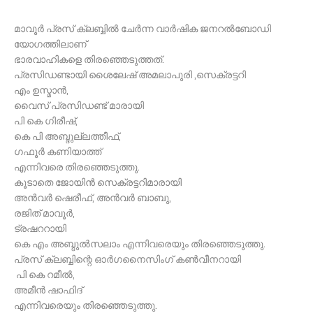
മാവൂർ പ്രസ് ക്ലബ്ബിൽ ചേർന്ന വാർഷിക ജനറൽബോഡി
യോഗത്തിലാണ്
ഭാരവാഹികളെ തിരഞ്ഞെടുത്തത്.
പ്രസിഡണ്ടായി ശൈലേഷ് അമലാപുരി ,സെക്രട്ടറി
എം ഉസ്മാൻ,
വൈസ് പ്രസിഡണ്ട് മാരായി
പി കെ ഗിരീഷ്,
കെ പി അബ്ദുല്ലത്തീഫ്,
ഗഫൂർ കണിയാത്ത്
എന്നിവരെ തിരഞ്ഞെടുത്തു.
കൂടാതെ ജോയിൻ സെക്രട്ടറിമാരായി
അൻവർ ഷെരീഫ്, അൻവർ ബാബു,
രജിത് മാവൂർ,
ട്രഷററായി
കെ എം അബ്ദുൽസലാം എന്നിവരെയും തിരഞ്ഞെടുത്തു.
പ്രസ് ക്ലബ്ബിന്റെ ഓർഗനൈസിംഗ് കൺവീനറായി
പി കെ റമീൽ,
അമീൻ ഷാഫിദ്
എന്നിവരെയും തിരഞ്ഞെടുത്തു.