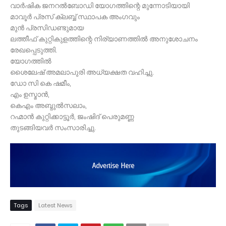
വാർഷിക ജനറൽബോഡി യോഗത്തിന്റെ മുന്നോടിയായി
മാവൂർ പ്രസ് ക്ലബ്ബ് സ്ഥാപക അംഗവും
മുൻ പ്രസിഡണ്ടുമായ
ലത്തീഫ് കുറ്റികുളത്തിന്റെ നിര്യാണത്തിൽ അനുശോചനം
രേഖപ്പെടുത്തി.
യോഗത്തിൽ
ശൈലേഷ് അമലാപുരി അധ്യക്ഷത വഹിച്ചു.
ഡോ സി കെ ഷമീം,
എം ഉസ്മാൻ,
കെഎം അബ്ദുൽസലാം,
റഹ്മാൻ കുറ്റിക്കാട്ടൂർ, ജംഷിദ് പെരുമണ്ണ
തുടങ്ങിയവർ സംസാരിച്ചു.
Tags
Latest News