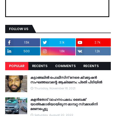
FOLLOW US
1.5k
3.1k
2.7k
500
1.8k
1.2k
POPULAR
RECENTS
COMMENTS
RECENTS
കട്ടാങ്ങലിൽ പൊലീസിന് നേരെ ക്വട്ടേഷൻ
സംഘത്തലവന്റെ ആക്രമണം: പ്രതി പിടിയിൽ
Thursday, November 18, 2021
കളൻതോട് വാഹനാപകടം: ബൈക്ക്
യാത്രക്കാരിയായിരുന്ന മാമ്പറ്റ സ്വദേശിനി
മരണപ്പെട്ടു
Saturday, August 20, 2022