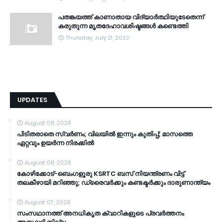
പതങ്കയത്ത് കാണാതായ വിദ്യാർത്ഥിയുടേതെന്ന്
കരുതുന്ന മൃതദേഹാവശിഷ്ടങ്ങൾ കണ്ടെത്തി
Thursday, July 21, 2022
UPDATES
August 08, 2026
പിടിതരാതെ സ്വർണം; വിലയിൽ ഇന്നും കുതിപ്പ്; മാസത്തെ
ഏറ്റവും ഉയർന്ന നിരക്കിൽ
August 08, 2026
കോഴിക്കോട്-ബെംഗളൂരു KSRTC ബസ് നിയന്ത്രണം വിട്ട്
തലകീഴായി മറിഞ്ഞു; ഡ്രൈവർക്കും കണ്ടക്ടർക്കും ദാരുണാന്ത്യം
August 07, 2026
സംസഥാനത്ത് അനധികൃത ക്വാറികളുടെ പ്രവര്‍ത്തനം