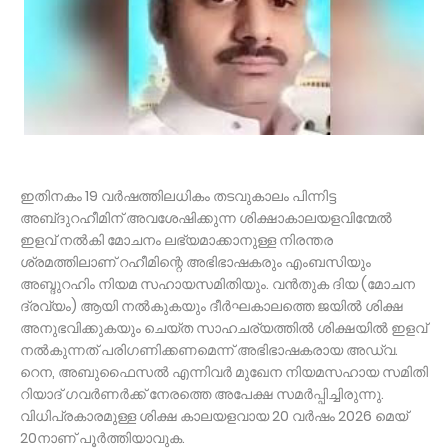
ഇതിനകം 19 വർഷത്തിലധികം തടവുകാലം പിന്നിട്ട
അബ്‌ദുറഹീമിന് അവശേഷിക്കുന്ന ശിക്ഷാകാലയളവിന്മേൽ
ഇളവ് നൽകി മോചനം ലഭ്യമാക്കാനുള്ള നിരന്തര
ശ്രമത്തിലാണ് റഹീമിന്റെ അഭിഭാഷകരും എംബസിയും
അബ്ദുറഹിം നിയമ സഹായസമിതിയും. വൻതുക ദിയ (മോചന
ദ്രവ്യം) ആയി നൽകുകയും ദീർഘകാലത്തെ ജയിൽ ശിക്ഷ
അനുഭവിക്കുകയും ചെയ്ത സാഹചര്യത്തിൽ ശിക്ഷയിൽ ഇളവ്
നൽകുന്നത് പരിഗണിക്കണമെന്ന് അഭിഭാഷകരായ അഡ്വ.
റെന, അബുഫൈസൽ എന്നിവർ മുഖേന നിയമസഹായ സമിതി
റിയാദ് ഗവർണർക്ക് നേരത്തെ അപേക്ഷ സമർപ്പിച്ചിരുന്നു.
വിധിപ്രകാരമുള്ള ശിക്ഷ കാലയളവായ 20 വർഷം 2026 മെയ്
20നാണ് പൂർത്തിയാവുക.