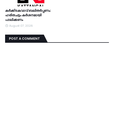
കര്‍ക്കിടകവാവ് ബലിതര്‍പ്പണം:
ഹരിതചട്ടം കര്‍ശനമായി
പാലിക്കണം
August 07, 2026
POST A COMMENT