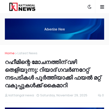
Home
Latest News
റഹീമിന്റെ മോചനത്തിന് വഴി
തെളിയുന്നു: റിയാദ് ഗവർണറേറ്റ്
നടപടികൾ പൂർത്തിയാക്കി ഫയൽ മറ്റ്
വകുപ്പുകൾക്ക് കൈമാറി
kattangal newa
Saturday, November 29, 2025
0