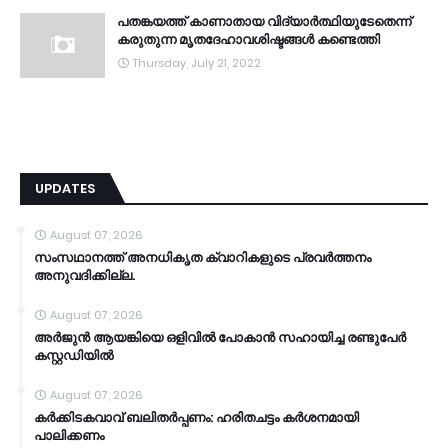
പതങ്കയത്ത് കാണാതായ വിദ്യാർത്ഥിയുടേതെന്ന്
കരുതുന്ന മൃതദേഹാവശിഷ്ടങ്ങൾ കണ്ടെത്തി
Thursday, July 21, 2022
UPDATES
August 07, 2026
സംസഥാനത്ത് അനധികൃത ക്വാറികളുടെ പ്രവര്‍ത്തനം
അനുവദിക്കില്ല.
August 07, 2026
അര്‍ജുന്‍ ആയങ്കിയെ ഒളിവില്‍ പോകാന്‍ സഹായിച്ച രണ്ടുപേര്‍
കസ്റ്റഡിയിൽ
August 07, 2026
കര്‍ക്കിടകവാവ് ബലിതര്‍പ്പണം: ഹരിതചട്ടം കര്‍ശനമായി
പാലിക്കണം