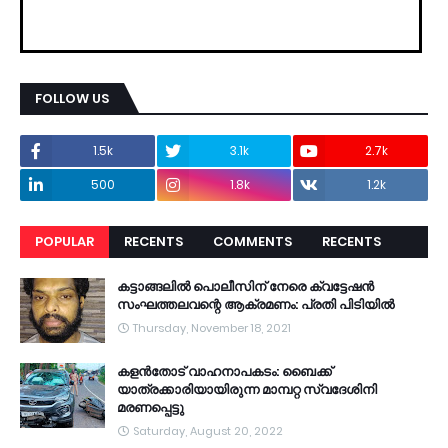
FOLLOW US
1.5k
3.1k
2.7k
500
1.8k
1.2k
POPULAR
RECENTS
COMMENTS
RECENTS
കട്ടാങ്ങലിൽ പൊലീസിന് നേരെ ക്വട്ടേഷൻ
സംഘത്തലവന്റെ ആക്രമണം: പ്രതി പിടിയിൽ
Thursday, November 18, 2021
കളൻതോട് വാഹനാപകടം: ബൈക്ക്
യാത്രക്കാരിയായിരുന്ന മാമ്പറ്റ സ്വദേശിനി
മരണപ്പെട്ടു
Saturday, August 20, 2022