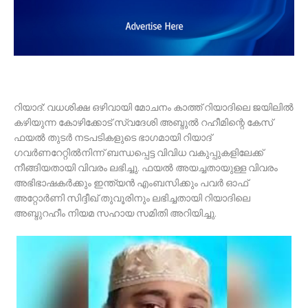
റിയാദ്: വധശിക്ഷ ഒഴിവായി മോചനം കാത്ത് റിയാദിലെ ജയിലിൽ
കഴിയുന്ന കോഴിക്കോട് സ്വദേശി അബ്ദുൽ റഹീമിന്റെ കേസ്
ഫയൽ തുടർ നടപടികളുടെ ഭാഗമായി റിയാദ്
ഗവർണറേറ്റിൽനിന്ന് ബന്ധപ്പെട്ട വിവിധ വകുപ്പുകളിലേക്ക്
നീങ്ങിയതായി വിവരം ലഭിച്ചു. ഫയൽ അയച്ചതായുള്ള വിവരം
അഭിഭാഷകർക്കും ഇന്ത്യൻ എംബസിക്കും പവർ ഓഫ്
അറ്റോർണി സിദ്ദീഖ് തുവൂരിനും ലഭിച്ചതായി റിയാദിലെ
അബ്ദുറഹീം നിയമ സഹായ സമിതി അറിയിച്ചു.