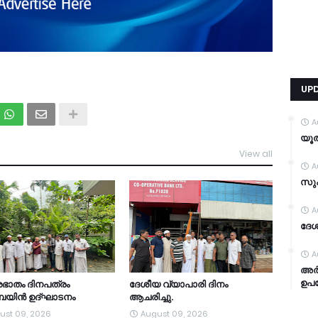
UP
A
യൂത
View all
TDY
A
സുപ
A
ദേശ
A
അർ
ഉപയ
ഭാതം ദിനപത്രം
ദേശീയ വ്യാപാരി ദിനം
്പയിൻ ഉദ്ഘാടനം
ആചരിച്ചു.
ust 09, 2026
August 09, 2026