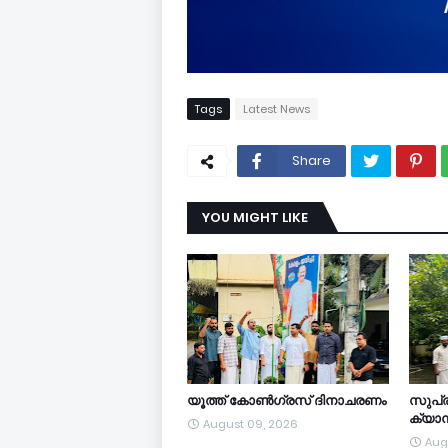
Tags
Latest News
Share
YOU MIGHT LIKE
യൂത്ത് കോൺഗ്രസ് ദിനാചരണം
സുപ്ര
ക്യാമ
August 09, 2026
Aug