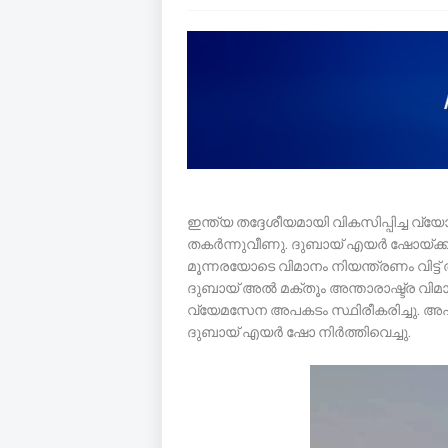
ഇന്ത്യ തദ്ദേശീയമായി വികസിപ്പിച്ച വ
തകര്‍ന്നുവീണു. ദുബായ് എയർ ഷോയ്ക്
മൂന്നരയോടെ വിമാനം നിയന്ത്രണം വിട്ട് 
ദുബായ് അല്‍ മക്തൂം അന്താരാഷ്ട്ര വ
വ്യേമസേന അപകടം സ്ഥിരീകരിച്ചു. അപക
ദുബായ് എയർ ഷോ നിര്‍ത്തിവെച്ചു.