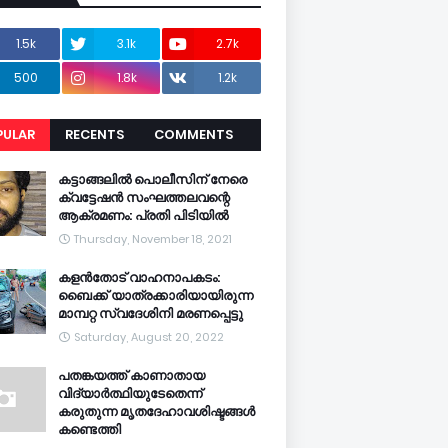
1.5k
3.1k
2.7k
500
1.8k
1.2k
PULAR
RECENTS
COMMENTS
CENTS
കട്ടാങ്ങലിൽ പൊലീസിന് നേരെ
ക്വട്ടേഷൻ സംഘത്തലവന്റെ
ആക്രമണം: പ്രതി പിടിയിൽ
Thursday, November 18, 2021
കളൻതോട് വാഹനാപകടം:
ബൈക്ക് യാത്രക്കാരിയായിരുന്ന
മാമ്പറ്റ സ്വദേശിനി മരണപ്പെട്ടു
Saturday, August 20, 2022
പതങ്കയത്ത് കാണാതായ
വിദ്യാർത്ഥിയുടേതെന്ന്
കരുതുന്ന മൃതദേഹാവശിഷ്ടങ്ങൾ
കണ്ടെത്തി