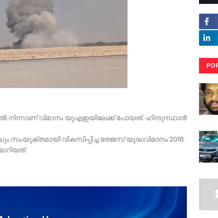
PO
RE
 നിന്നാണ് വിമാനം യുഎഇയിലേക്ക് പോയത്. ഹിന്ദുസ്ഥാന്‍
്റഡും സംയുക്തമായി വികസിപ്പിച്ച തേജസ് യുദ്ധവിമാനം 2016
ാറിയത്.