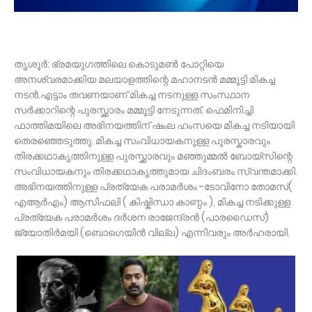
തൃശൂർ‌: ഭ്രമയുഗത്തിലെ കൊടുമൺ പോറ്റിയെ
അനശ്വരമാക്കിയ മലയാളത്തിന്റെ മഹാനടൻ മമ്മൂട്ടി മികച്ച
നടൻ.എട്ടാം തവണയാണ് മികച്ച നടനുള്ള സംസ്ഥാന
സർക്കാറിന്റെ പുരസ്ക്കാരം മമ്മൂട്ടി നേടുന്നത്. ഫെമിനിച്ചി
ഫാത്തിമയിലെ അഭിനയത്തിന് ഷംല ഹംസയെ മികച്ച നടിയായി
തെരഞ്ഞെടുത്തു. മികച്ച സംവിധായകനുള്ള പുരസ്കാരവും
തിരക്കഥാകൃത്തിനുള്ള പുരസ്ക്കാരവും മഞ്ഞുമ്മൽ ബോയ്സിന്റെ
സംവിധായകനും തിരക്കഥാകൃത്തുമായ ചിദംബരം സ്വന്തമാക്കി.
അഭിനയത്തിനുള്ള പ്രത്യേക പരാമർശം -ടോവിനോ തോമസ്(
എആർഎം) ആസിഫലി ( കിഷ്കിന്ധാ കാണ്ഠം ), മികച്ച നടിക്കുള്ള
പ്രത്യേക പരാമർശം ദർശന രാജേന്ദ്രൻ (പാരഡൈസ്)
ജ്യോതിർമയി (ബൊഗെയിൻ വില്ല) എന്നിവരും അർഹരായി.