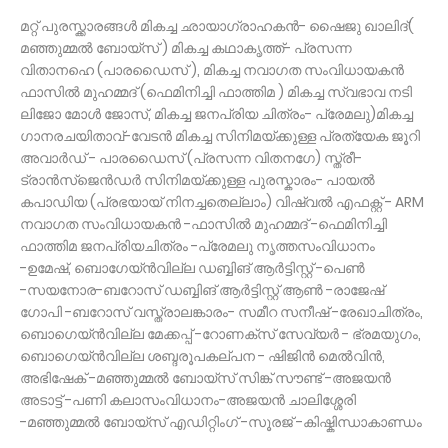
മറ്റ് പുരസ്ക്കാരങ്ങൾ മികച്ച ഛായാഗ്രാഹകൻ- ഷൈജു ഖാലിദ്‌(
മഞ്ഞുമ്മൽ ബോയ്സ് ) മികച്ച കഥാകൃത്ത്- പ്രസന്ന
വിതാനഹെ (പാരഡൈസ് ), മികച്ച നവാഗത സംവിധായകൻ
ഫാസിൽ മുഹമ്മദ് (ഫെമിനിച്ചി ഫാത്തിമ ) മികച്ച സ്വഭാവ നടി
ലിജോ മോൾ ജോസ്, മികച്ച ജനപ്രിയ ചിത്രം- പ്രേമലു)മികച്ച
ഗാനരചയിതാവ്-വേടൻ മികച്ച സിനിമയ്ക്കുള്ള പ്രത്യേക ജൂറി
അവാർഡ് - പാരഡൈസ് (പ്രസന്ന വിതനഗേ) സ്ത്രീ-
ട്രാൻസ്ജെൻഡർ സിനിമയ്ക്കുള്ള പുരസ്കാരം- പായൽ
കപാഡിയ (പ്രഭയായ് നിനച്ചതെല്ലാം) വിഷ്വൽ എഫക്റ്റ് - ARM
നവാഗത സംവിധായകൻ -ഫാസിൽ മുഹമ്മദ് -ഫെമിനിച്ചി
ഫാത്തിമ ജനപ്രിയചിത്രം -പ്രേമലു നൃത്തസംവിധാനം
-ഉമേഷ്, ബൊഗേയ്ൻവില്ല ഡബ്ബിങ് ആർട്ടിസ്റ്റ് -പെൺ
-സയനോര-ബറോസ് ഡബ്ബിങ് ആർട്ടിസ്റ്റ് ആൺ -രാജേഷ്
ഗോപി -ബറോസ് വസ്ത്രാലങ്കാരം- സമീറ സനീഷ് -രേഖാചിത്രം,
ബൊഗെയ്ൻവില്ല മേക്കപ്പ് -റോണക്സ് സേവ്യർ - ഭ്രമയുഗം,
ബൊഗെയ്ൻവില്ല ശബ്ദരൂപകല്പന - ഷിജിൻ മെൽവിൻ,
അഭിഷേക് -മഞ്ഞുമ്മൽ ബോയ്സ് സിങ്ക് സൗണ്ട് -അജയൻ
അടാട്ട് -പണി കലാസംവിധാനം-അജയൻ ചാലിശ്ശേരി
-മഞ്ഞുമ്മൽ ബോയ്സ് എഡിറ്റിംഗ് -സൂരജ് -കിഷ്കിന്ധാകാണ്ഡം