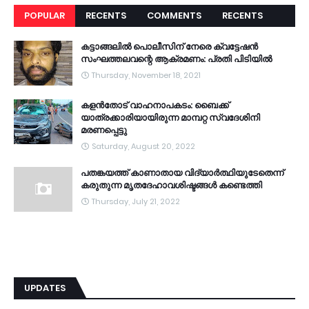
POPULAR
RECENTS
COMMENTS
RECENTS
കട്ടാങ്ങലിൽ പൊലീസിന് നേരെ ക്വട്ടേഷൻ
സംഘത്തലവന്റെ ആക്രമണം: പ്രതി പിടിയിൽ
Thursday, November 18, 2021
കളൻതോട് വാഹനാപകടം: ബൈക്ക്
യാത്രക്കാരിയായിരുന്ന മാമ്പറ്റ സ്വദേശിനി
മരണപ്പെട്ടു
Saturday, August 20, 2022
പതങ്കയത്ത് കാണാതായ വിദ്യാർത്ഥിയുടേതെന്ന്
കരുതുന്ന മൃതദേഹാവശിഷ്ടങ്ങൾ കണ്ടെത്തി
Thursday, July 21, 2022
UPDATES