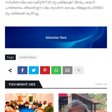
സ്വർണവില വൈകിട്ട് 91720 രൂപയിലേക്ക് വീണ്ടും കയറി.
പന്ത്രണ്ടാം തീയതി ഈ വില തുടർന്ന ശേഷം തിങ്കളാഴ്ച 91960
രൂപയിലേക്ക് കുതിച്ചു.
Tags
Latest News
YOU MIGHT LIKE
View all
TDY