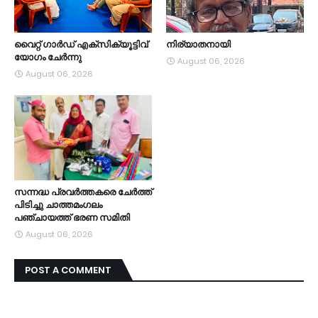
വൈറ്റ് ഗാർഡ് എക്സിക്യൂട്ടിവ്
നിര്യാതനായി
യോഗം ചേർന്നു
August 06, 2026
August 06, 2026
സന്നദ്ധ പ്രവർത്തകരെ ചേർത്ത്
പിടിച്ചു ചാത്തമംഗലം
പഞ്ചായത്ത്‌ ഭരണ സമിതി
August 06, 2026
POST A COMMENT