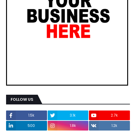
FOLLOW US
1.5k
3.1k
2.7k
500
1.8k
1.2k