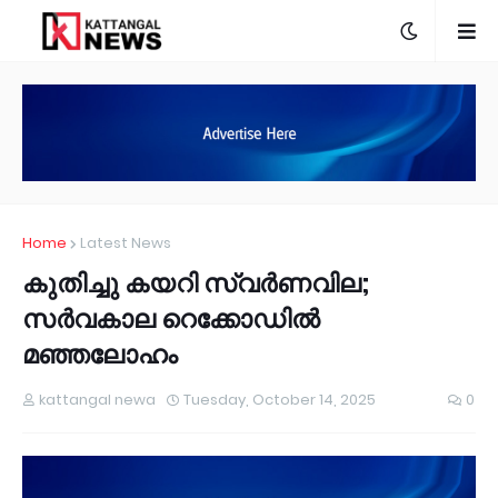
Home
Latest News
കുതിച്ചു കയറി സ്വർണവില;
സർവകാല റെക്കോഡിൽ
മഞ്ഞലോഹം
kattangal newa
Tuesday, October 14, 2025
0