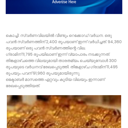
കൊച്ചി: സ്വർണവിലയിൽ വീണ്ടും റെക്കോഡ് വർധന. ഒരു
പവൻ സ്വർണത്തിന് 2,400 രൂപയാണ് ഇന്ന് വർധിച്ചത്. 94,360
രൂപയാണ് ഒരു പവൻ സ്വർണത്തിന്റെ വില.
ഗ്രാമിന് 11,795 രൂപയിലാണ് ഇന്ന് വ്യാപാരം നടക്കുന്നത്.
തിങ്കളാഴ്‌ചത്തെ വിലയുമായി താരതമ്യം ചെയ്യുമ്പോൾ 300
രൂപയുടെ വർധനവ് രേഖപ്പെടുത്തി. തിങ്കളാഴ്ച ഗ്രാമിന് 11,495
രൂപയും പവന് 91,960 രൂപയുമായിരുന്നു
ഒക്ടോബർ മാസത്തെ ഏറ്റവും കൂടിയ വിലയും ഇന്നാണ്
രേഖപ്പെടുത്തിയത്.