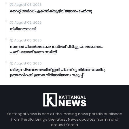
August 06, 2026
വൈറ്റ് ഗാർഡ് എക്സിക്യൂട്ടിവ് യോഗം ചേർന്നു
August 06, 2026
നിര്യാതനായി
August 06, 2026
സന്നദ്ധ പ്രവർത്തകരെ ചേർത്ത് പിടിച്ചു ചാത്തമംഗലം
പഞ്ചായത്ത്‌ ഭരണ സമിതി
August 06, 2026
ബിരുദ പ്രവേശനത്തിന് ഇനി പ്ലസ് ടു നിർബന്ധമല്ല;
ഉത്തരവിറക്കി ഉന്നത വിദ്യാഭ്യാസ വകുപ്പ്
Kattangal News is one of the leading news portals published
from Kerala, brings the latest News updates from in and
around Kerala