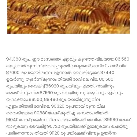
94,360 രൂപ. ഈ മാസത്തെ ഏറ്റവും കുറഞ്ഞ വിലയായ 86,560
ഒക്ടോബർ മൂന്നിന് രേഖപ്പെടുത്തി. ഒക്ടോബർ ഒന്നിന് പവൻ വില
87000 രൂപയായിരുന്നു. എന്നാൽ വൈകിട്ടോടെ 87440
ഉയർന്നു. തുടർന്ന് മൂന്നാം തീയതി രാവിലെ വില 86,560
രൂപയിലും വൈകിട്ട് 86920 രൂപയിലും എത്തി. നാലിനും
അഞ്ചിനും വില 87560 രൂപയായിരുന്നു. ആറി നും ഏഴിനും
യഥാക്രമം 88560, 89480 രൂപയായിരുന്നു വില.
എട്ടാം തീയതി രാവിലെ 90320 രൂപയായിരുന്ന വില
വൈകിട്ടോടെ 90880ലേക്ക് കുതിച്ചു. ഒമ്പതാം തീയതി
91040ലേക്ക് ഉയർന്ന വില പത്താം തീയതി രാവിലെ 89680 ലേക്ക്
താഴുകയും വൈകിട്ട് 90720 രൂപയിലേക്ക് ഉയരുകയും ചെയ്തു.
പതിനൊന്നാം തീയതി 91120 രൂപയിലേക്ക് വീണ്ടും ഉയർന്ന