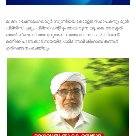
മുക്കം : ചേന്നമംഗല്ലൂർ സുന്നിയ്യ കോളേജ് സ്ഥാപകനും മുൻ
പ്രിൻസിപ്പളും, പ്രിസിഡന്റ്റും ആയിരുന്ന യു. കെ. അബ്ദുൽ
ലത്തീഫ് മൗലവി അനുസ്മരണ സമ്മേളനം നാളെ രാവിലെ 10
മണിക്ക് പാണക്കാട് സയ്യിദ് ഹമീദ് അലി ശിഹാബ് തങ്ങൾ
ഉൽഘാടനം ചെയ്യും.