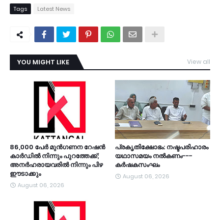
Tags
Latest News
YOU MIGHT LIKE
View all
TDY
86,000 പേർ മുൻഗണന റേഷൻ
പ്രകൃതിക്ഷോഭം: നഷ്ടപരിഹാരം
കാർഡിൽ നിന്നും പുറത്തേക്ക്;
യഥാസമയം നൽകണം---
അനർഹരായവരിൽ നിന്നും പിഴ
കർഷകസംഘം
ഈടാക്കും
August 06, 2026
August 06, 2026