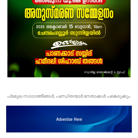
പ്രമുഖ സാദാത്തീങ്ങൾ, പണ്ഡിതന്മാർ നേതാക്കൾ പങ്കെടുക്കും.