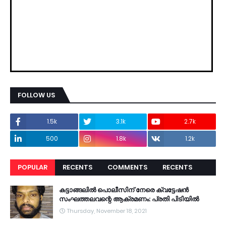
FOLLOW US
1.5k
3.1k
2.7k
500
1.8k
1.2k
POPULAR
RECENTS
COMMENTS
RECENTS
കട്ടാങ്ങലിൽ പൊലീസിന് നേരെ ക്വട്ടേഷൻ
സംഘത്തലവന്റെ ആക്രമണം: പ്രതി പിടിയിൽ
Thursday, November 18, 2021