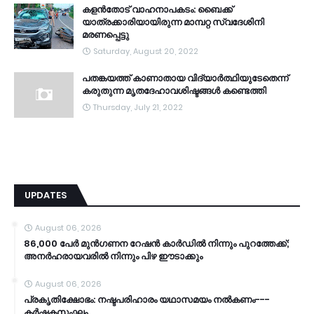
കളൻതോട് വാഹനാപകടം: ബൈക്ക്
യാത്രക്കാരിയായിരുന്ന മാമ്പറ്റ സ്വദേശിനി
മരണപ്പെട്ടു
Saturday, August 20, 2022
പതങ്കയത്ത് കാണാതായ വിദ്യാർത്ഥിയുടേതെന്ന്
കരുതുന്ന മൃതദേഹാവശിഷ്ടങ്ങൾ കണ്ടെത്തി
Thursday, July 21, 2022
UPDATES
August 06, 2026
86,000 പേർ മുൻഗണന റേഷൻ കാർഡിൽ നിന്നും പുറത്തേക്ക്;
അനർഹരായവരിൽ നിന്നും പിഴ ഈടാക്കും
August 06, 2026
പ്രകൃതിക്ഷോഭം: നഷ്ടപരിഹാരം യഥാസമയം നൽകണം---
കർഷകസംഘം