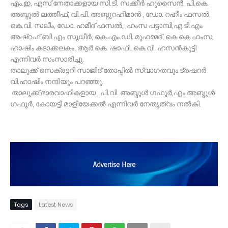
എം.ഇ. എസ് നേതാക്കളായ സി.ടി. സക്കീർ ഹുസൈൻ, പി.കെ.
അബ്ദുൽ ലത്തീഫ്, വി.പി. അബ്ദുറഹിമാൻ , ഡോ. റഹീം ഫസൽ,
കെ.വി. സലീം, ഡോ. ഹമീദ് ഫസൽ, ,ഹംസ പട്ടാമ്പി,എ.ടി.എം
അഷ്റഫ്,ബി.എം സുധീർ, കെ.എം.ഡി. മുഹമ്മദ്, കെ.കെ ഹംസ,
ഹാഷിം കടാക്കലകം, ആർ.കെ. ഷാഫി, കെ.വി. ഹസൻകുട്ടി
എന്നിവർ സംസാരിച്ചു.
താലുക്ക് സെക്രട്ടറി സാജിദ് തോപ്പിൽ സ്വാഗതവും ട്രഷറർ
വി.ഹാഷിം നന്ദിയും പറഞ്ഞു.
താലൂക്ക് ഭാരവാഹികളായ , പി.വി. അബ്ദുൾ ഗഫൂർ,എം.അബ്ദുൾ
ഗഫൂർ, കോയട്ടി മാളിയേക്കൽ എന്നിവർ നേതൃത്വം നൽകി.
Tags
Latest News