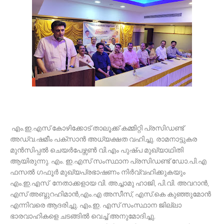
എം.ഇ.എസ് കോഴിക്കോട് താലൂക്ക് കമ്മിറ്റി പ്രസിഡണ്ട്
അഡ്വ.ഷമീം പക്സാൻ അധ്യക്ഷത വഹിച്ചു. രാമനാട്ടുകര
മുൻസിപ്പൽ ചെയർപേഴ്സൺ വി.എം പുഷ്പ മുഖ്യാഥിതി
ആയിരുന്നു. എം. ഇ.എസ് സംസ്ഥാന പ്രസിഡണ്ട് ഡോ.പി.എ
ഫസൽ ഗഫൂർ മുഖ്യപ്രഭാഷണം നിർവ്വഹിക്കുകയും
എം.ഇ.എസ് നേതാക്കളായ വി. അച്ചാമു ഹാജി, പി.വി. അവറാൻ,
എസ് അബ്ദുറഹിമാൻ,എം.എ അസീസ്, എസ്.കെ കുഞ്ഞുമോൻ
എന്നിവരെ ആദരിച്ചു. എം.ഇ. എസ് സംസ്ഥാന ജില്ലാ
ഭാരവാഹികളെ ചടങ്ങിൽ വെച്ച് അനുമോദിച്ചു.