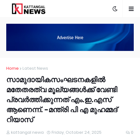
Home
Latest News
സാമുദായികസംഘടനകളിൽ
മതേതരത്വ മൂല്യങ്ങൾക്ക് വേണ്ടി
പ്രവർത്തിക്കുന്നത് എം.ഇ.എസ്
ആണെന്ന്. -മന്ത്രി പി എ മുഹമ്മദ്
റിയാസ്
kattangal newa
Friday, October 24, 2025
0