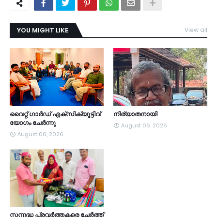
YOU MIGHT LIKE
View all
TDY
വൈറ്റ് ഗാർഡ് എക്സിക്യൂട്ടിവ്
നിര്യാതനായി
യോഗം ചേർന്നു
August 06, 2026
August 06, 2026
സന്നദ്ധ പ്രവർത്തകരെ ചേർത്ത്