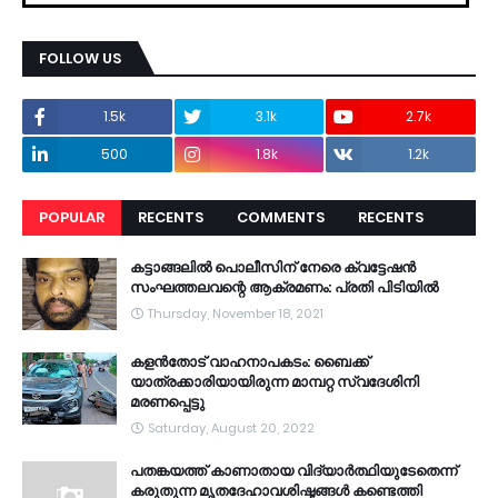
FOLLOW US
1.5k
3.1k
2.7k
500
1.8k
1.2k
POPULAR
RECENTS
COMMENTS
RECENTS
കട്ടാങ്ങലിൽ പൊലീസിന് നേരെ ക്വട്ടേഷൻ
സംഘത്തലവന്റെ ആക്രമണം: പ്രതി പിടിയിൽ
Thursday, November 18, 2021
കളൻതോട് വാഹനാപകടം: ബൈക്ക്
യാത്രക്കാരിയായിരുന്ന മാമ്പറ്റ സ്വദേശിനി
മരണപ്പെട്ടു
Saturday, August 20, 2022
പതങ്കയത്ത് കാണാതായ വിദ്യാർത്ഥിയുടേതെന്ന്
കരുതുന്ന മൃതദേഹാവശിഷ്ടങ്ങൾ കണ്ടെത്തി