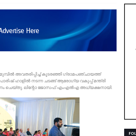
മുമ്പില്‍ അവതരിപ്പിച്ച് കൂടരഞ്ഞി ഗ്രാമപഞ്ചായത്ത്
പാരിഷ് ഹാളില്‍ നടന്ന ചടങ്ങ് ആരോഗ്യ വകുപ്പ് മന്ത്രി
നം ചെയ്തു. ലിന്റോ ജോസഫ് എംഎല്‍എ അധ്യക്ഷനായി.
FO