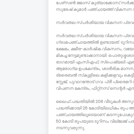
പേഴ്‌സണ്‍ ജോസ് കുര്യാക്കോസ് സര്‍ക്കാ
സുരേഷ് കുമാര്‍ പഞ്ചായത്ത് വികസന റിപ്പോ
സര്‍വതല സ്പര്‍ശിയായ വികസന പ്രവര്‍
സര്‍വതല സ്പര്‍ശിയായ വികസന പ്രവര്
ഗ്രാമപഞ്ചായത്തില്‍ ഉണ്ടായത്. ടൂറി
ക്ഷേമം, ക്ഷീര-കാര്‍ഷിക വികസനം, വയ
മികച്ച നേട്ടമുണ്ടാക്കാനായി. പൊതുശ്മ
ഭാഗമായി എംസിഎഫ്, സ്‌പെഷ്യലി ഏബിള്‍
ആരോഗ്യ ഉപകേന്ദ്രം, ശാരീരിക മാനസി
ട്രൈബല്‍ സ്‌കൂളിലെ കളിക്കളവും കെട്ടി
സ്റ്റേജ്, പൂവാറന്തോട് ഗവ. പ്രീ പ്രൈമറി 
വിപണന കേന്ദ്രം, ഫിറ്റ്നസ് സെന്റര്‍ എന
ലൈഫ് പദ്ധതിയില്‍ 208 വീടുകള്‍ അനുവദി
പദ്ധതിക്കായി 26 കോടിയിലധികം രൂപ അ
പഞ്ചായത്തിലൂടെയാണ് കടന്നുപോകുന്നത്
50 കോടി രൂപയുടെ ടൂറിസം വില്ലേജ് പദ്ധ
നടന്നുവരുന്നു.