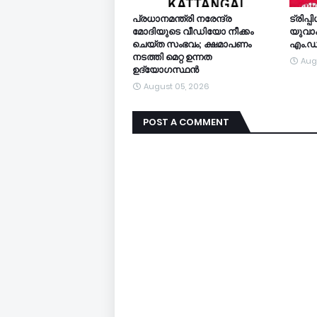
പ്രധാനമന്ത്രി നരേന്ദ്ര
ട്രിപ്പ
മോദിയുടെ വീഡിയോ നീക്കം
യുവാക്
ചെയ്ത സംഭവം; ക്ഷമാപണം
എം.ഡി
നടത്തി മെറ്റ ഉന്നത
Aug
ഉദ്യോഗസ്ഥന്‍
August 05, 2026
POST A COMMENT