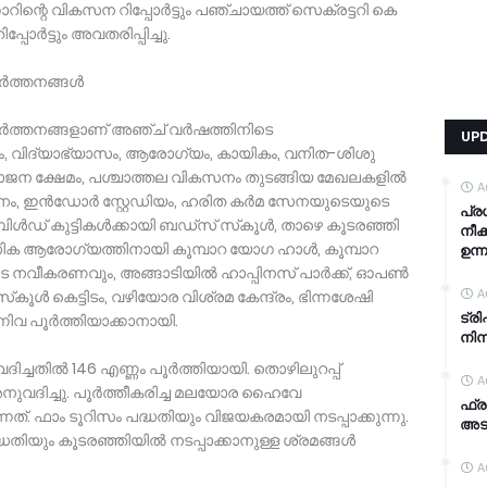
റിന്റെ വികസന റിപ്പോര്‍ട്ടും പഞ്ചായത്ത് സെക്രട്ടറി കെ
ര്‍ട്ടും അവതരിപ്പിച്ചു.
ത്തനങ്ങള്‍
‍ത്തനങ്ങളാണ് അഞ്ച് വര്‍ഷത്തിനിടെ
UP
സം, വിദ്യാഭ്യാസം, ആരോഗ്യം, കായികം, വനിത-ശിശു
ോജന ക്ഷേമം, പശ്ചാത്തല വികസനം തുടങ്ങിയ മേഖലകളില്‍
A
ശാനം, ഇന്‍ഡോര്‍ സ്റ്റേഡിയം, ഹരിത കര്‍മ സേനയുടെയുടെ
പ്ര
ഡ് കുട്ടികള്‍ക്കായി ബഡ്സ് സ്‌കൂള്‍, താഴെ കൂടരഞ്ഞി
നീക
ക ആരോഗ്യത്തിനായി കൂമ്പാറ യോഗ ഹാള്‍, കൂമ്പാറ
ഉന്
ട നവീകരണവും, അങ്ങാടിയില്‍ ഹാപ്പിനസ് പാര്‍ക്ക്, ഓപണ്‍
A
സ്‌കൂള്‍ കെട്ടിടം, വഴിയോര വിശ്രമ കേന്ദ്രം, ഭിന്നശേഷി
ട്രി
്നിവ പൂര്‍ത്തിയാക്കാനായി.
നിന
ച്ചതില്‍ 146 എണ്ണം പൂര്‍ത്തിയായി. തൊഴിലുറപ്പ്
A
നുവദിച്ചു. പൂര്‍ത്തീകരിച്ച മലയോര ഹൈവേ
ഫ്ര
. ഫാം ടൂറിസം പദ്ധതിയും വിജയകരമായി നടപ്പാക്കുന്നു.
അടച
തിയും കൂടരഞ്ഞിയില്‍ നടപ്പാക്കാനുള്ള ശ്രമങ്ങള്‍
A