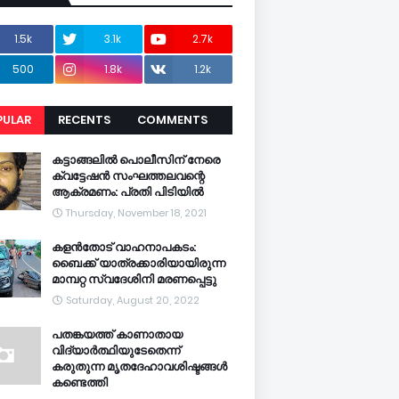
1.5k
3.1k
2.7k
500
1.8k
1.2k
PULAR
RECENTS
COMMENTS
CENTS
കട്ടാങ്ങലിൽ പൊലീസിന് നേരെ
ക്വട്ടേഷൻ സംഘത്തലവന്റെ
ആക്രമണം: പ്രതി പിടിയിൽ
Thursday, November 18, 2021
കളൻതോട് വാഹനാപകടം:
ബൈക്ക് യാത്രക്കാരിയായിരുന്ന
മാമ്പറ്റ സ്വദേശിനി മരണപ്പെട്ടു
Saturday, August 20, 2022
പതങ്കയത്ത് കാണാതായ
വിദ്യാർത്ഥിയുടേതെന്ന്
കരുതുന്ന മൃതദേഹാവശിഷ്ടങ്ങൾ
കണ്ടെത്തി