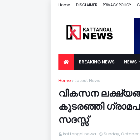
Home
DISCLAIMER
PRIVACY POLICY
C
BREAKING NEWS
NEWS
Home
Latest News
വികസന ലക്ഷ്യങ്ങള
കൂടരഞ്ഞി ഗ്രാമ
സദസ്സ്
kattangal newa
Sunday, October 