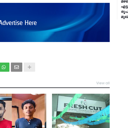
മഴക
എട്
രൂപ
മുഖ്
View all
TDY