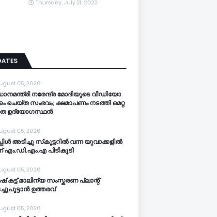
Thursday, July 21, 2022
DATES
ugust 05, 2026
ധാനമന്ത്രി നരേന്ദ്ര മോദിയുടെ വീഡിയോ
്കം ചെയ്ത സംഭവം; ക്ഷമാപണം നടത്തി മെറ്റ
നത ഉദ്യോഗസ്ഥന്‍
ugust 05, 2026
പ്പിള്‍ അടിച്ചു സ്‌കൂട്ടറില്‍ വന്ന യുവാക്കളില്‍
്ന് എം.ഡി.എം.എ പിടികൂടി
ugust 05, 2026
ഷ് കട്ട് മാലിന്യ സംസ്കരണ പ്ലാന്റ്
്ചുപൂട്ടാൻ ഉത്തരവ്
ugust 05, 2026