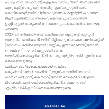
എ.എം നിസാർ ഹസൻ(കുടുംബം റസിഡൻസ്),അബൂബക്കർ
പുതുകുടി(സഹൃദയ), അബ്‌ദുസ്സമദ് കണ്ണാട്ടിൽ,കരിം
കൊടിയത്തൂർ,മജീദ് കിളിക്കോട്ട്,നാസർ കണ്ണാട്ടിൽ,കെ.സാറ
ടീച്ചർ തുടങ്ങിയവർ ആശംസകളറിയിച്ചു.യോഗത്തിൽ
ഉണ്ണികൃഷ്ണൻ കോട്ടമ്മൽ സ്വാഗതവും,ടി.കെ ലത്തീഫ് നന്ദിയും
പറഞ്ഞു.
2025-26 വർഷത്തെ ഭാരവാഹികളായി പുതുകുടി ഹുസ്സൻ
മാസ്‌റ്റർ(പ്രസിഡണ്ട്),മജീദ് കിളിക്കോട്ട്,കോയാമു പുതിയോട്ടിൽ
(വൈസ് പ്രസിഡണ്ടുമാർ),ഉണ്ണികൃഷ്ണൻ കോട്ടമ്മൽ(ജനറൽ
സെക്രട്ടറി),നാസർ കണ്ണാട്ടിൽ,ടി.കെ
ലത്തീഫ്(സെക്രട്ടറിമാർ),ടി.കെ ഷുക്കൂർ(ട്രഷറർ) എന്നിവരെ
തെരഞ്ഞെടുത്തു.
വനിതാ വിംഗ് ഭാരവാഹികളായി നഫീസ
കെ(പ്രസിഡണ്ട്),ഷാഹിന പി,ആയിഷ നസീമ(വൈസ്
പ്രസിഡണ്ടുമാർ),കെ.സാറ(ജനറൽ സെക്രട്ടറി),ആബിദ
ടി.ടി,സജ്ന എൻ കെ(സെക്രട്ടറിമാർ),ബിഷാറ ബിന്ദ്
എം(ട്രഷറർ)എന്നിവരെ തെരഞ്ഞെടുത്തു.