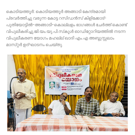
കൊടിയത്തൂർ: കൊടിയത്തൂർ അങ്ങാടി കേന്ദ്രമായി
പ്രവർത്തിച്ചു വരുന്ന കോട്ട റസിഡൻസ് കിളിക്കോട്-
പുതിയോട്ടിൽ-അങ്ങാടി-കൊല്ലളം ഭാഗങ്ങൾ ചേർത്ത് കൊണ്ട്
വിപുലീകരിച്ചു.ജി.യം.യു.പി.സ്‌കൂൾ ഓഡിറ്റോറിയത്തിൽ നടന്ന
വിപുലീകരണ യോഗം മഹല്ല് ഖാദി എം.എ അബ്ദുസ്സലാം
മാസ്‌റ്റർ ഉദ്‌ഘാടനം ചെയ്തു.