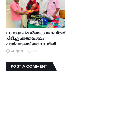
സന്നദ്ധ പ്രവർത്തകരെ ചേർത്ത്
പിടിച്ചു ചാത്തമംഗലം
പഞ്ചായത്ത്‌ ഭരണ സമിതി
August 06, 2026
POST A COMMENT