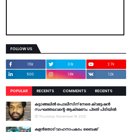
FOLLOW US
1.5k
3.1k
2.7k
500
1.8k
1.2k
POPULAR
RECENTS
COMMENTS
RECENTS
കട്ടാങ്ങലിൽ പൊലീസിന് നേരെ ക്വട്ടേഷൻ
സംഘത്തലവന്റെ ആക്രമണം: പ്രതി പിടിയിൽ
Thursday, November 18, 2021
കളൻതോട് വാഹനാപകടം: ബൈക്ക്