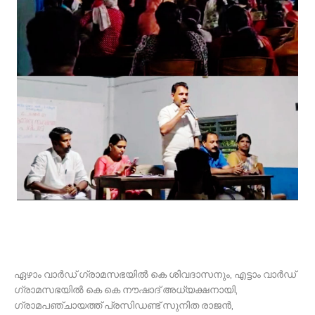
ഏഴാം വാർഡ് ഗ്രാമസഭയിൽ കെ ശിവദാസനും, എട്ടാം വാർഡ്
ഗ്രാമസഭയിൽ കെ കെ നൗഷാദ് അധ്യക്ഷനായി,
ഗ്രാമപഞ്ചായത്ത് പ്രസിഡണ്ട് സുനിത രാജൻ,