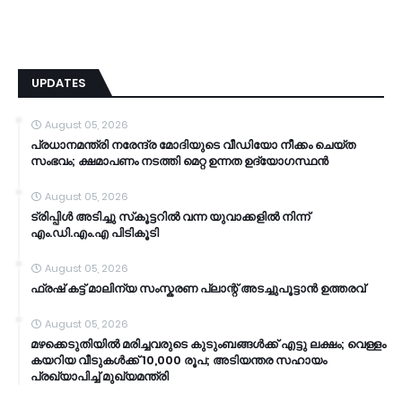
UPDATES
August 05, 2026
പ്രധാനമന്ത്രി നരേന്ദ്ര മോദിയുടെ വീഡിയോ നീക്കം ചെയ്ത
സംഭവം; ക്ഷമാപണം നടത്തി മെറ്റ ഉന്നത ഉദ്യോഗസ്ഥന്‍
August 05, 2026
ട്രിപ്പിള്‍ അടിച്ചു സ്‌കൂട്ടറില്‍ വന്ന യുവാക്കളില്‍ നിന്ന്
എം.ഡി.എം.എ പിടികൂടി
August 05, 2026
ഫ്രഷ് കട്ട് മാലിന്യ സംസ്കരണ പ്ലാന്റ് അടച്ചുപൂട്ടാൻ ഉത്തരവ്
August 05, 2026
മഴക്കെടുതിയിൽ മരിച്ചവരുടെ കുടുംബങ്ങൾക്ക് എട്ടു ലക്ഷം; വെള്ളം
കയറിയ വീടുകൾക്ക് 10,000 രൂപ; അടിയന്തര സഹായം
പ്രഖ്യാപിച്ച് മുഖ്യമന്ത്രി