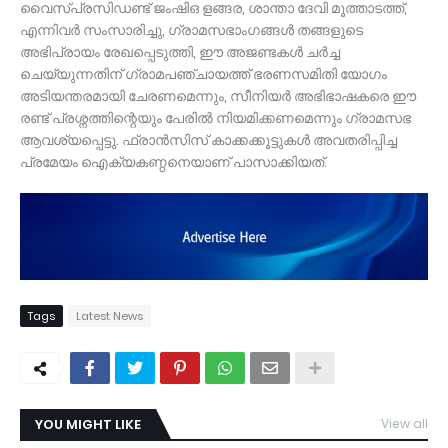
വൈസ്പ്രസിഡണ്ട് ജംഷിഒ ളങ്ങര, ശാന്താ ദേവി മൂത്താടത്ത്,
എന്നിവർ സംസാരിച്ചു, ഗ്രാമസഭാംഗങ്ങൾ തങ്ങളുടെ
അഭിപ്രായം രേഖപ്പെടുത്തി, ഈ അജണ്ടകൾ ചർച്ച
ചെയ്യുന്നതിന് ഗ്രാമപഞ്ചായത്ത് ഭരണസമിതി യോഗം
അടിയന്തരമായി ചേരണമെന്നും, സീനിയർ അഭിഭാഷകരെ ഈ
രണ്ട് പ്രശ്നത്തിന്റെയും പേരിൽ നിയമിക്കണമെന്നും ഗ്രാമസഭ
ആവശ്യപ്പെട്ടു. ഫ്രാൻസിസ് കാക്കക്കൂട്ടുകൾ അവതരിപ്പിച്ച
പ്രമേയം ഐക്യകണ്ഠനെയാണ് പാസാക്കിയത്.
Tags
Latest News
YOU MIGHT LIKE
View all
TDY