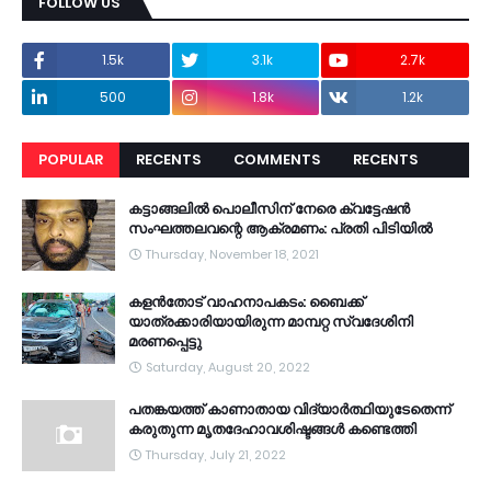
FOLLOW US
1.5k
3.1k
2.7k
500
1.8k
1.2k
POPULAR
RECENTS
COMMENTS
RECENTS
കട്ടാങ്ങലിൽ പൊലീസിന് നേരെ ക്വട്ടേഷൻ
സംഘത്തലവന്റെ ആക്രമണം: പ്രതി പിടിയിൽ
Thursday, November 18, 2021
കളൻതോട് വാഹനാപകടം: ബൈക്ക്
യാത്രക്കാരിയായിരുന്ന മാമ്പറ്റ സ്വദേശിനി
മരണപ്പെട്ടു
Saturday, August 20, 2022
പതങ്കയത്ത് കാണാതായ വിദ്യാർത്ഥിയുടേതെന്ന്
കരുതുന്ന മൃതദേഹാവശിഷ്ടങ്ങൾ കണ്ടെത്തി
Thursday, July 21, 2022