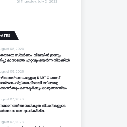
Thursday, July 21, 2022
DATES
ugust 08, 2026
ിതരാതെ സ്വർണം; വിലയിൽ ഇന്നും
ിപ്പ്; മാസത്തെ ഏറ്റവും ഉയർന്ന നിരക്കിൽ
ugust 08, 2026
ിക്കോട്-ബെംഗളൂരു KSRTC ബസ്
ന്ത്രണം വിട്ട് തലകീഴായി മറിഞ്ഞു;
ൈവർക്കും കണ്ടക്ടർക്കും ദാരുണാന്ത്യം
ugust 07, 2026
സഥാനത്ത് അനധികൃത ക്വാറികളുടെ
വര്‍ത്തനം അനുവദിക്കില്ല.
ugust 07, 2026