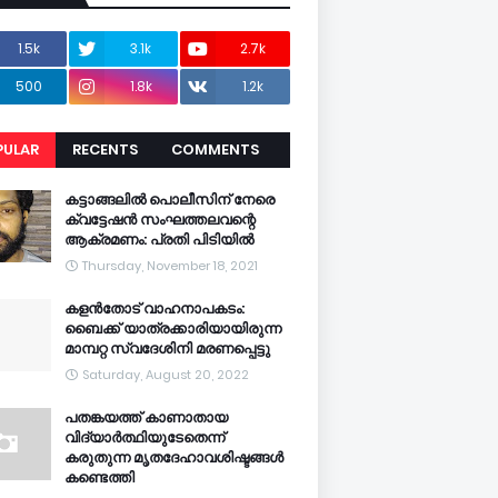
1.5k
3.1k
2.7k
500
1.8k
1.2k
PULAR
RECENTS
COMMENTS
CENTS
കട്ടാങ്ങലിൽ പൊലീസിന് നേരെ
ക്വട്ടേഷൻ സംഘത്തലവന്റെ
ആക്രമണം: പ്രതി പിടിയിൽ
Thursday, November 18, 2021
കളൻതോട് വാഹനാപകടം:
ബൈക്ക് യാത്രക്കാരിയായിരുന്ന
മാമ്പറ്റ സ്വദേശിനി മരണപ്പെട്ടു
Saturday, August 20, 2022
പതങ്കയത്ത് കാണാതായ
വിദ്യാർത്ഥിയുടേതെന്ന്
കരുതുന്ന മൃതദേഹാവശിഷ്ടങ്ങൾ
കണ്ടെത്തി