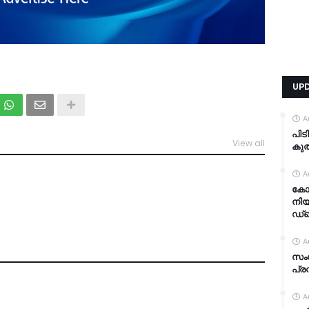
UP
A
പിട
View all
കുത
TDY
A
കോഴ
നിയ
ഡ്ര
A
സം
പ്ര
A