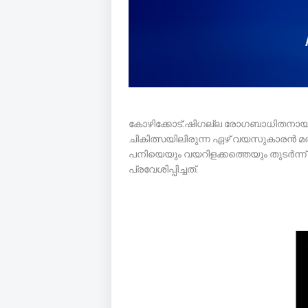
കോഴിക്കോട്:ഷിഗല്ല രോഗബാധിതനായി
ചികിത്സയിലിരുന്ന ഏഴ് വയസുകാരൻ മരിച്ച
പനിയെയും വയറിളക്കത്തെയും തുടർന്ന
പ്രവേശിപ്പിച്ചത്.