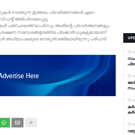
നുകൾ നടത്തുന്ന ഇത്തരം പ്രവർത്തനങ്ങൾ ഏറെ
ന്റ് അഭിപ്രായപ്പെട്ടു.
 പഞ്ചായത്ത് ഓഫീസും അതിന്റെ പ്രവർത്തനങ്ങളും
ിതി സംരക്ഷണ സന്ദേശങ്ങളടങ്ങിയ പ്ലക്കാർഡുകളുമായാണ്
UP
സ്കൂൾ അധ്യാപകരുടെ നേതൃത്വത്തിലായിരുന്നു പരിപാടി
A
സം
പ്ര
A
അര്
സഹാ
A
കര്
കര്
A
വരു