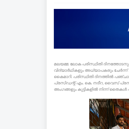
മലയമ്മ: ലോക പരിസ്ഥിതി ദിനത്തോടനുബന
വിദ്യാർഥികളും അധ്യാപകരും ചേർന്ന്
കൈമാറി. പരിസ്ഥിതി ദിനത്തിൽ പഞ്ചാ
പ്രസിഡന്റ് എം. കെ. നദീറ, വൈസ് പ്രസ
അംഗങ്ങളും കുട്ടികളിൽ നിന്ന് തൈകൾ ഏറ