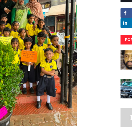
PO
RE