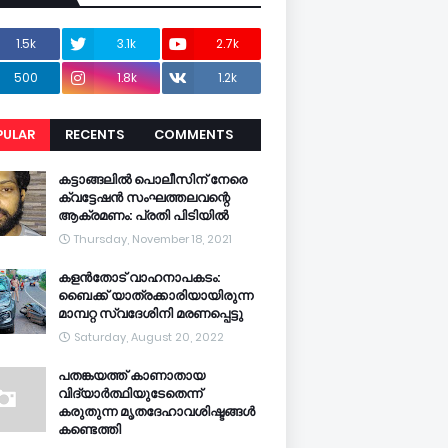
1.5k
3.1k
2.7k
500
1.8k
1.2k
PULAR
RECENTS
COMMENTS
CENTS
കട്ടാങ്ങലിൽ പൊലീസിന് നേരെ
ക്വട്ടേഷൻ സംഘത്തലവന്റെ
ആക്രമണം: പ്രതി പിടിയിൽ
Thursday, November 18, 2021
കളൻതോട് വാഹനാപകടം:
ബൈക്ക് യാത്രക്കാരിയായിരുന്ന
മാമ്പറ്റ സ്വദേശിനി മരണപ്പെട്ടു
Saturday, August 20, 2022
പതങ്കയത്ത് കാണാതായ
വിദ്യാർത്ഥിയുടേതെന്ന്
കരുതുന്ന മൃതദേഹാവശിഷ്ടങ്ങൾ
കണ്ടെത്തി