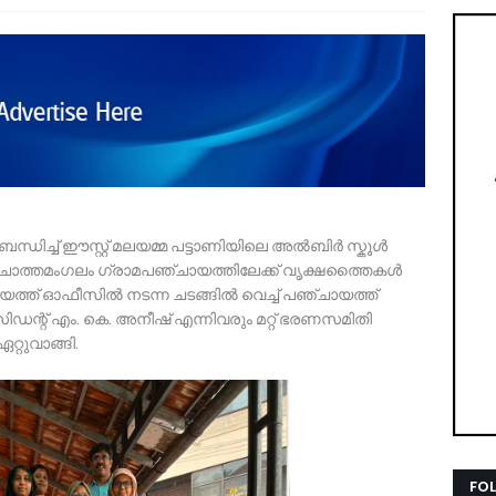
്ധിച്ച് ഈസ്റ്റ് മലയമ്മ പട്ടാണിയിലെ അൽബിർ സ്കൂൾ
 ചാത്തമംഗലം ഗ്രാമപഞ്ചായത്തിലേക്ക് വൃക്ഷത്തൈകൾ
യത്ത് ഓഫീസിൽ നടന്ന ചടങ്ങിൽ വെച്ച് പഞ്ചായത്ത്
ിഡന്റ് എം. കെ. അനീഷ് എന്നിവരും മറ്റ് ഭരണസമിതി
്റുവാങ്ങി.
FO