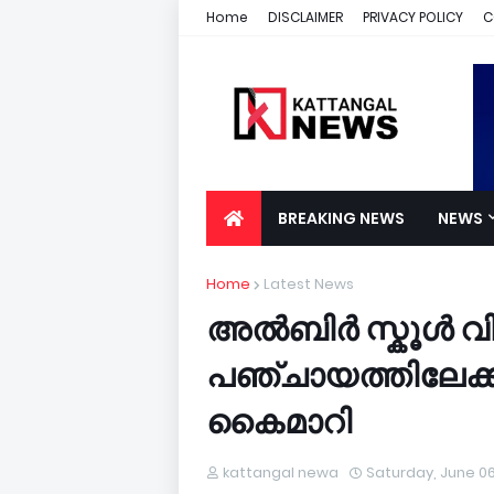
Home
DISCLAIMER
PRIVACY POLICY
C
BREAKING NEWS
NEWS
Home
Latest News
അൽബിർ സ്കൂൾ വ
പഞ്ചായത്തിലേക്
കൈമാറി
kattangal newa
Saturday, June 06