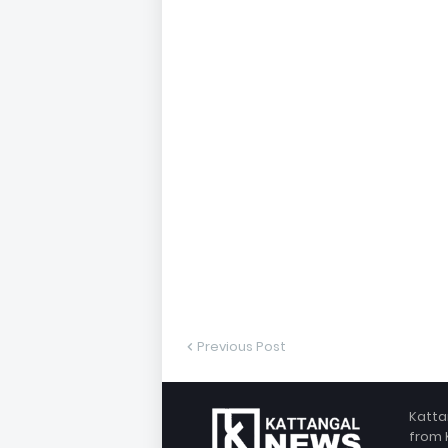
Previous Post
Katta
from 