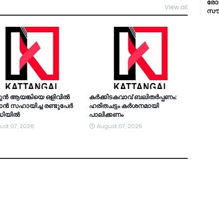
രോഗ
View all
TDY
സൗക
ുന്‍ ആയങ്കിയെ ഒളിവില്‍
കര്‍ക്കിടകവാവ് ബലിതര്‍പ്പണം:
്‍ സഹായിച്ച രണ്ടുപേര്‍
ഹരിതചട്ടം കര്‍ശനമായി
റഡിയിൽ
പാലിക്കണം
ust 07, 2026
August 07, 2026