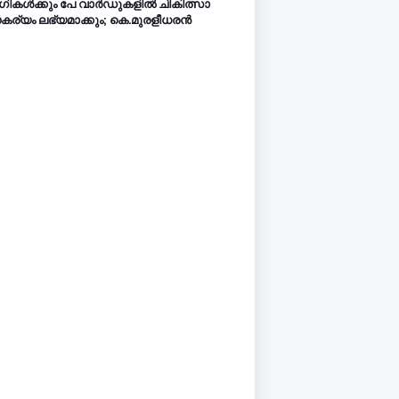
ികൾക്കും പേ വാർഡുകളിൽ ചികിത്സാ
ര്യം ലഭ്യമാക്കും; കെ.മുരളീധരൻ