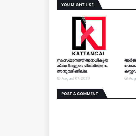
YOU MIGHT LIKE
സംസഥാനത്ത് അനധികൃത
അര്‍ജ
ക്വാറികളുടെ പ്രവര്‍ത്തനം
പോകാന
അനുവദിക്കില്ല.
കസ്റ്
August 07, 2026
Aug
POST A COMMENT