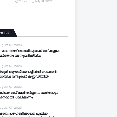
Thursday, July 21, 2022
DATES
ugust 07, 2026
സഥാനത്ത് അനധികൃത ക്വാറികളുടെ
വര്‍ത്തനം അനുവദിക്കില്ല.
ugust 07, 2026
‍ജുന്‍ ആയങ്കിയെ ഒളിവില്‍ പോകാന്‍
യിച്ച രണ്ടുപേര്‍ കസ്റ്റഡിയിൽ
ugust 07, 2026
‍ക്കിടകവാവ് ബലിതര്‍പ്പണം: ഹരിതചട്ടം
‍ശനമായി പാലിക്കണം
ugust 07, 2026
മാനം പരിഗണിക്കാതെ എല്ലാ