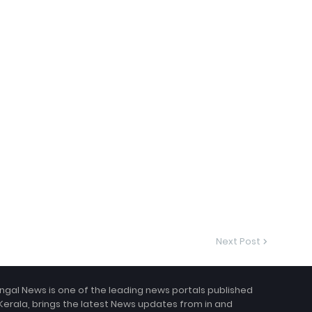
Next Post
ngal News is one of the leading news portals published
Kerala, brings the latest News updates from in and